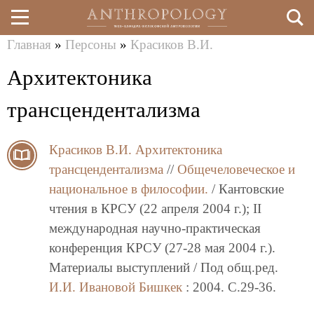
Главная
»
Персоны
»
Красиков В.И.
Перейти
Вы
Архитектоника
к
здесь
основному
трансцендентализма
содержанию
Красиков В.И.
Архитектоника
трансцендентализма
//
Общечеловеческое и
национальное в философии.
/ Кантовские
чтения в КРСУ (22 апреля 2004 г.); II
международная научно-практическая
конференция КРСУ (27-28 мая 2004 г.).
Материалы выступлений / Под общ.ред.
И.И. Ивановой
Бишкек
: 2004. C.29-36.