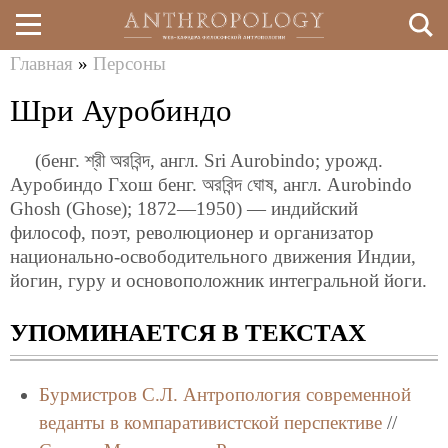
Главная
»
Персоны
Перейти
Вы
Шри Ауробиндо
к
здесь
основному
(бенг. শ্রী অরবিন্দ, англ. Sri Aurobindo; урожд.
содержанию
Ауробиндо Гхош бенг. অরবিন্দ ঘোষ, англ. Aurobindo
Ghosh (Ghose); 1872—1950) — индийский
философ, поэт, революционер и организатор
национально-освободительного движения Индии,
йогин, гуру и основоположник интегральной йоги.
УПОМИНАЕТСЯ В ТЕКСТАХ
Бурмистров С.Л.
Антропология современной
веданты в компаративистской перспективе
//