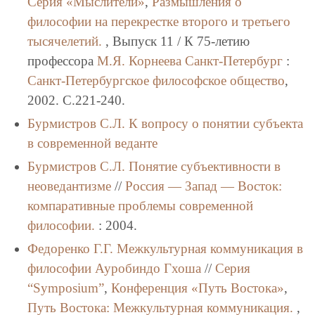
Серия «Мыслители»
,
Размышления о
философии на перекрестке второго и третьего
тысячелетий.
, Выпуск 11 / К 75-летию
профессора
М.Я. Корнеева
Санкт-Петербург
:
Санкт-Петербургское философское общество
,
2002. C.221-240.
Бурмистров С.Л.
К вопросу о понятии субъекта
в современной веданте
Бурмистров С.Л.
Понятие субъективности в
неоведантизме
//
Россия — Запад — Восток:
компаративные проблемы современной
философии.
: 2004.
Федоренко Г.Г.
Межкультурная коммуникация в
философии Ауробиндо Гхоша
//
Серия
“Symposium”
,
Конференция «Путь Востока»
,
Путь Востока: Межкультурная коммуникация.
,