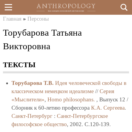
Главная
»
Персоны
Перейти
Вы
Торубарова Татьяна
к
здесь
основному
Викторовна
содержанию
ТЕКСТЫ
Торубарова Т.В.
Идея человеческой свободы в
классическом немецком идеализме
//
Серия
«Мыслители»
,
Homo philosophans.
, Выпуск 12 /
Сборник к 60-летию профессора
К.А. Сергеева
.
Санкт-Петербург
:
Санкт-Петербургское
философское общество
, 2002. C.120-139.