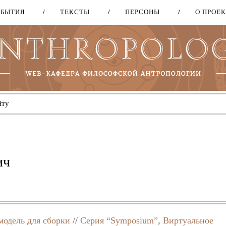
ОБЫТИЯ
ТЕКСТЫ
ПЕРСОНЫ
О ПРОЕ
Перейти
к
основному
содержанию
ич
модель для сборки
//
Серия “Symposium”
,
Виртуальное