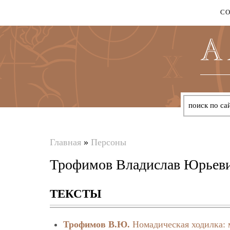
С
Главная
»
Персоны
Вы
Трофимов Владислав Юрьев
здесь
ТЕКСТЫ
Трофимов В.Ю.
Номадическая ходилка: 