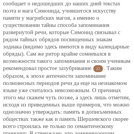
сообщает о недошедших до наших дней текстах
поэта и мага Симонида, учившегося искусству
памяти у магрибских магов, а именно о
существовании тайны способа запоминания
развернутой речи, которые Симонид связывал с
рядом тайных обрядов посвященных знакам
зодиака (видимо здесь имеются в виду календарные
обряды). Сам же ритор крайне сомневался в
возможности такого запоминания и своим ученикам
рекомендовал простое зазубривание
. Таким
22
образом, к эпохе античности запоминание
полновесных периодов речи да еще на незнакомом
языке уже считалось невозможным. О причинах
этого мы скажем чуть позже, а здесь лишь отметим,
исходя из приведенных выше примеров, что можно
однозначно утверждать: память в дописьменных
обществах также как и память Шершевского скорее
всего строилась не только по семантическому
принципу. Я утверждаю, что доминирующим