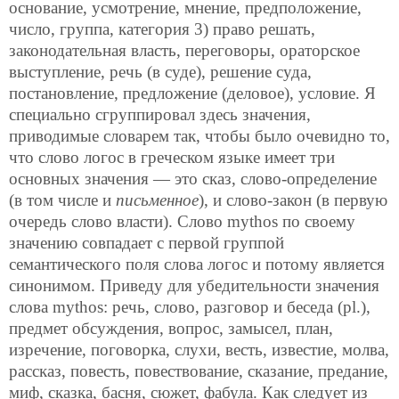
основание, усмотрение, мнение, предположение,
число, группа, категория 3) право решать,
законодательная власть, переговоры, ораторское
выступление, речь (в суде), решение суда,
постановление, предложение (деловое), условие. Я
специально сгруппировал здесь значения,
приводимые словарем так, чтобы было очевидно то,
что слово логос в греческом языке имеет три
основных значения — это сказ, слово-определение
(в том числе и
письменное
), и слово-закон (в первую
очередь слово власти). Слово mythos по своему
значению совпадает с первой группой
семантического поля слова логос и потому является
синонимом. Приведу для убедительности значения
слова mythos: речь, слово, разговор и беседа (pl.),
предмет обсуждения, вопрос, замысел, план,
изречение, поговорка, слухи, весть, известие, молва,
рассказ, повесть, повествование, сказание, предание,
миф, сказка, басня, сюжет, фабула. Как следует из