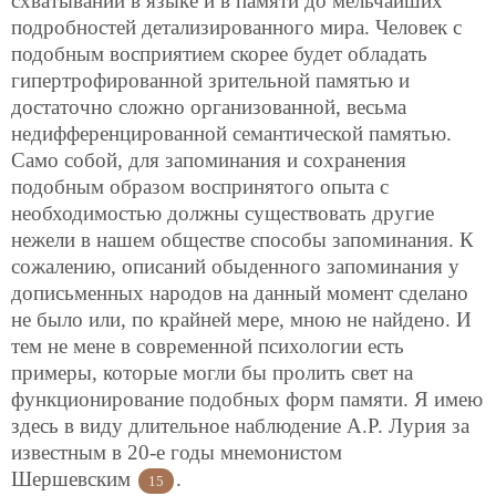
схватывании в языке и в памяти до мельчайших
подробностей детализированного мира. Человек с
подобным восприятием скорее будет обладать
гипертрофированной зрительной памятью и
достаточно сложно организованной, весьма
недифференцированной семантической памятью.
Само собой, для запоминания и сохранения
подобным образом воспринятого опыта с
необходимостью должны существовать другие
нежели в нашем обществе способы запоминания. К
сожалению, описаний обыденного запоминания у
дописьменных народов на данный момент сделано
не было или, по крайней мере, мною не найдено. И
тем не мене в современной психологии есть
примеры, которые могли бы пролить свет на
функционирование подобных форм памяти. Я имею
здесь в виду длительное наблюдение А.Р. Лурия за
известным в 20-е годы мнемонистом
Шершевским
.
15