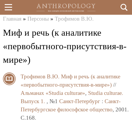
Главная
»
Персоны
»
Трофимов В.Ю.
Перейти
Вы
Миф и речь (к аналитике
к
здесь
основному
«первобытного-присутствия-в-
содержанию
мире»)
Трофимов В.Ю.
Миф и речь (к аналитике
«первобытного-присутствия-в-мире»)
//
Альманах «Studia culturae»
,
Studia culturae.
Выпуск 1.
, №1
Санкт-Петербург
:
Санкт-
Петербургское философское общество
, 2001.
C.168.