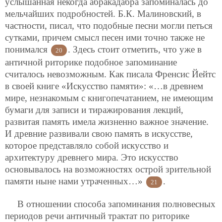
услышанная некогда абракадабра запоминалась до
мельчайших подробностей. Б.К. Малиновский, в
частности, писал, что подобные песни могли петься
сутками, причем смысл песен ими точно
также не
понимался
. Здесь стоит отметить, что уже в
20
античной риторике подобное запоминание
считалось невозможным. Как писала Френсис Йейтс
в своей книге «Искусство памяти»: «…в древнем
мире, незнакомым с книгопечатанием, не имеющим
бумаги для записи и тиражирования лекций,
развитая память имела жизненно важное значение.
И древние развивали свою память в искусстве,
которое представляло собой искусство и
архитектуру древнего мира. Это искусство
основывалось на возможностях острой зрительной
памяти ныне нами утраченных…»
.
21
В отношении способа запоминания полновесных
периодов речи античный трактат по риторике