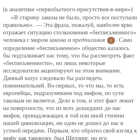
(к аналитике «первобытного-присутствия-в-мире»)
«В старину закона не было, просто все поступали
правильно». — Эта фраза, пожалуй, наиболее ярко
отражает ситуацию столкновения
«бесписьменного»
человека с миром
закона
и
предписания
. Само
1
определение «бесписьменное» общество казалось
бы подталкивает нас тому, что бы рассмотреть факт
«бесписьменности», но лишь некоторые
исследователи акцентируют на этом внимание.
Данный казус следовало бы разглядеть
повнимательней. Во-первых, то что мы, то есть
европейцы, подразумеваем под мифом, по сути
таковым не является. Дело в том, и этот факт лежит
на поверхности, что из всех дошедших до нас
мифов, принадлежащих в той или иной степени
нашей цивилизации, ни один не дошел до нас в
устной передаче. Первым, кто обратил свой взгляд к
мифу как таковому, был Шеллинг, но его