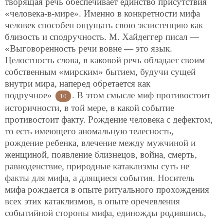
творящая речь обеспечивает единство присутствия
«человека-в-мире». Именно в конкретности мифа
человек способен ощущать свою экзистенцию как
близость и сподручность. М. Хайдеггер писал —
«Выговоренность речи вовне — это язык.
Целостность слова, в каковой речь обладает своим
собственным «мирским» бытием, будучи сущей
внутри мира, наперед обретается как
подручное»
. В этом смысле миф противостоит
10
историчности, в той мере, в какой событие
противостоит факту. Рождение человека с дефектом,
то есть имеющего аномальную телесность,
рождение ребенка, влечение между мужчиной и
женщиной, появление близнецов, война, смерть,
равноденствие, природные катаклизмы суть не
факты для мифа, а длящиеся события. Носитель
мифа рождается в опыте ритуального прохождения
всех этих катаклизмов, в опыте оречевления
событийной стороны мифа, единожды родившись,