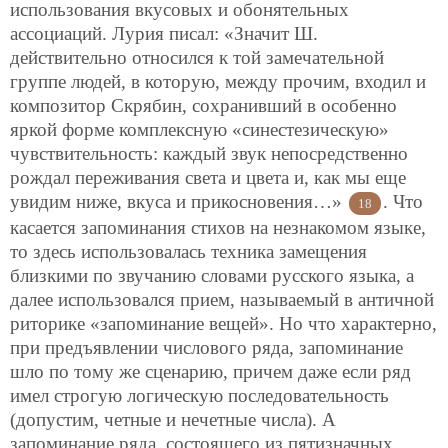
использования вкусовых и обонятельных
ассоциаций. Лурия писал: «Значит Ш.
действительно относился к той замечательной
группе людей, в которую, между прочим, входил и
композитор Скрябин, сохранивший в особенно
яркой форме комплексную «синестезическую»
чувствительность: каждый звук непосредственно
рождал переживания света и цвета и, как мы еще
увидим ниже, вкуса и прикосновения…»
. Что
18
касается запоминания стихов на незнакомом языке,
то здесь использовалась техника замещения
близкими по звучанию словами русского языка, а
далее использовался прием, называемый в античной
риторике «запоминание вещей». Но что характерно,
при предъявлении числового ряда, запоминание
шло по тому же сценарию, причем даже если ряд
имел строгую логическую последовательность
(допустим, четные и нечетные числа). А
запоминание ряда, состоящего из пятизначных