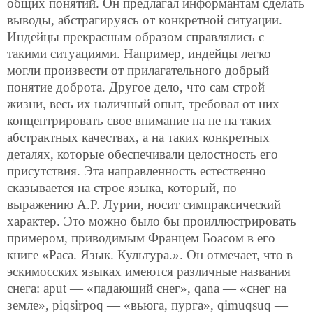
общих понятий. Он предлагал информантам сделать
выводы, абстрагируясь от конкретной ситуации.
Индейцы прекрасным образом справлялись с
такими ситуациями. Например, индейцы легко
могли произвести от прилагательного добрый
понятие доброта. Другое дело, что сам строй
жизни, весь их наличный опыт, требовал от них
концентрировать свое внимание на не на таких
абстрактных качествах, а на таких конкретных
деталях, которые обеспечивали целостность его
присутствия. Эта направленность естественно
сказывается на строе языка, который, по
выражению А.Р. Лурии, носит симпраксический
характер. Это можно было бы проиллюстрировать
примером, приводимым Францем Боасом в его
книге «Раса. Язык. Культура.». Он отмечает, что в
эскимосских языках имеются различные названия
снега: aput — «падающий снег», qana — «снег на
земле», piqsirpoq — «вьюга, пурга», qimuqsuq —