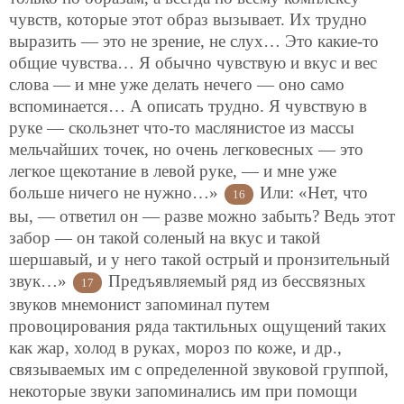
чувств, которые этот образ вызывает. Их трудно
выразить — это не зрение, не слух… Это какие-то
общие чувства… Я обычно чувствую и вкус и вес
слова — и мне уже делать нечего — оно само
вспоминается… А описать трудно. Я чувствую в
руке — скользнет что-то маслянистое из массы
мельчайших точек, но очень легковесных — это
легкое щекотание в левой руке, — и мне уже
больше ничего не нужно…»
Или: «Нет, что
16
вы, — ответил он — разве можно забыть? Ведь этот
забор — он такой соленый на вкус и такой
шершавый, и у него такой острый и пронзительный
звук…»
Предъявляемый ряд из бессвязных
17
звуков мнемонист запоминал путем
провоцирования ряда тактильных ощущений таких
как жар, холод в руках, мороз по коже, и др.,
связываемых им с определенной звуковой группой,
некоторые звуки запоминались им при помощи