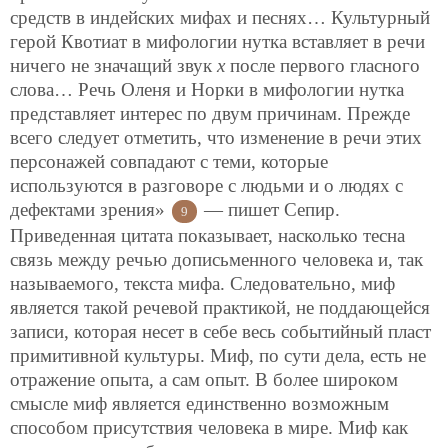
средств в индейских мифах и песнях… Культурный
герой Квотиат в мифологии нутка вставляет в речи
ничего не значащий звук
х
после первого гласного
слова… Речь Оленя и Норки в мифологии нутка
представляет интерес по двум причинам. Прежде
всего следует отметить, что изменение в речи этих
персонажей совпадают с теми,
которые
используются в разговоре с людьми и о людях с
дефектами зрения»
— пишет Сепир.
9
Приведенная цитата показывает, насколько тесна
связь между речью дописьменного человека и, так
называемого, текста мифа. Следовательно, миф
является такой речевой практикой, не поддающейся
записи, которая несет в себе весь событийный пласт
примитивной культуры. Миф, по сути дела, есть не
отражение опыта, а сам опыт. В более широком
смысле миф является единственно возможным
способом присутствия человека в мире. Миф как