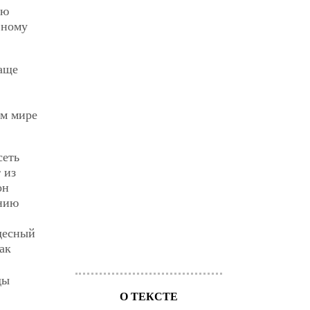
ию
вному
аще
ом мире
сеть
 из
он
анию
десный
ак
ды
О ТЕКСТЕ