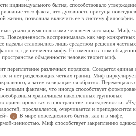
сти индивидуального бытия, способствовало утвержден
ризнание того факта, что духовность присуща повседне
ой жизни, позволила включить ее в систему философии.
 выступали двумя полюсами человеческого мира. Миф, ч
ого. Повседневность воспринималась как мир конкретных
все идеалы становились лишь средством решения частных
анного, где нет места мифу. Но именно в этом обыденн
 пространстве обыденности человек творит миф.
ит переплетение различных порядков. Создается единая 
ругое и нет разделяющих четких границ. Миф циркулирует
акрального, а затем возвращается обратно. Перемещаясь 
т» новыми фактами, что иногда способствует формиров
 своеобразным хранилищем накопленных групповых
но ориентироваться в пространстве повседневности. «Чу
радостей, прославляется, очерчивается и преподносится к
дей»
В мире повседневного бытия, как и в мифе,
2
ормой-ценностью. Миф способствует закреплению однаж