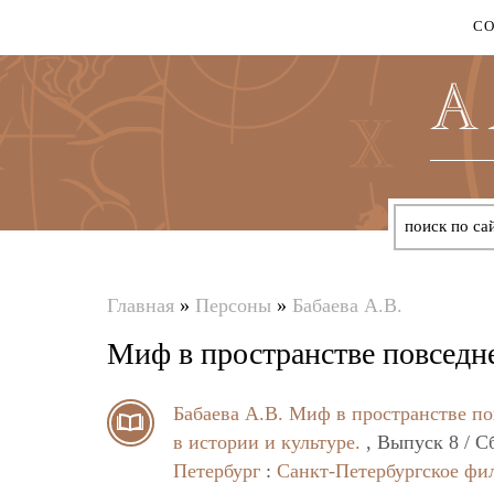
С
Главная
»
Персоны
»
Бабаева А.В.
Вы
Миф в пространстве повседн
здесь
Бабаева А.В.
Миф в пространстве по
в истории и культуре.
, Выпуск 8 / С
Петербург
:
Санкт-Петербургское фи