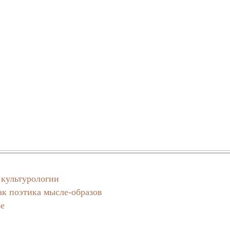
 культурологии
ак поэтика мысле-образов
зе