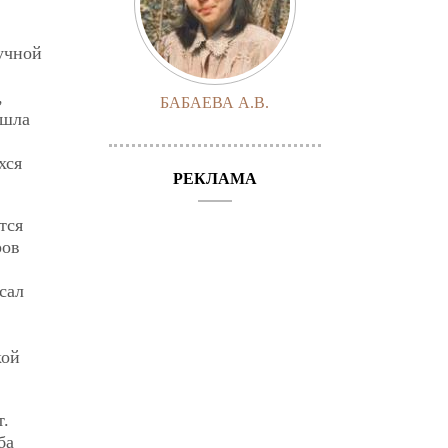
учной
,
БАБАЕВА А.В.
ошла
хся
РЕКЛАМА
тся
ров
сал
кой
т.
ба