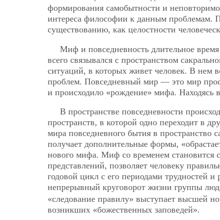
формирования самобытности и неповторимо
интереса философии к данным проблемам. П
существованию, как целостности человеческ
Миф и повседневность длительное время
всего связывался с пространством сакральн
ситуаций, в которых живет человек. В нем 
проблем. Повседневный мир — это мир проф
и происходило «рождение» мифа. Находясь в
В пространстве повседневности происход
пространств, в которой одно переходит в д
мира повседневного бытия в пространство с
получает дополнительные формы, «обрастае
нового мифа. Миф со временем становится
представлений, позволяет человеку правиль
годовой цикл с его периодами трудностей и 
непрерывный круговорот жизни группы лю
«следование правилу» выступает высшей н
возникших «божественных заповедей».