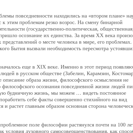
блемы повседневности находились на «втором плане» на
 к этим проблемам резко возрос. На смену бинарной
тельности (государственно-политическая, общественная
 пришло осознание их единства. За время ХХ века произ
представлений о месте человека в мире, его проблемах.
кого Бытия вызвали необходимость пересмотра устоявши
ачалось еще в ХIХ веке. Именно в этот период появляю
людей в русском обществе (Забелин, Карамзин, Костома
кое описание образа жизни, философского осмысления не
о философского осознания повседневной жизни людей пи
ую будничную жизнь, мы можем … видеть постоянное
поработить себе факты совершенно стихийного на вид
я и растет главным образом основная сторона человечес
проблемное поле философии растянулся почти на 100 ле
к условия духовного самосовершенствования, как спосо