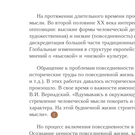
На протяжении длительного времени про
мысли. Во второй половине ХХ века интерес
оппозиции: высокие формы человеческой дея
художественная) и низкие (повседневность)
дискредитация большей части традиционных 
Глобальные изменения в структуре европейс
мнений о «высокой» и «низкой» культуре.
Обращение к проблемам повседневности н
исторические труды по повседневной жизнь 
и т.д.). В этих работах давалось историчес
произошло. В свое время о важности именн
В.И. Вернадский. «Вдумываясь в окружающ
стремление человеческой мысли покорить и 
характера. На этой будничной жизни строитс
мысли».
1
Но процесс включения повседневности в 
Осознание ценности повседневной жизни, ка