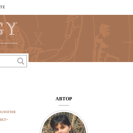
КТЕ
АВТОР
ология
нкт-