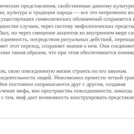
ические представления, свойственные данному культур
ни, культура и традиции народа — все это непременно во
существующих символических обозначений сохраняется 
ьшинстве случаев, через систему мифологических предста
был, но через смещение акцентов во внутреннем мире са
едневность, посредством ритуальных действий, переход
ляет этот переход, сохраняет знания о нем. Они соединяю
изни таким образом, что при этом обеспечивается поним
ом, свою повседневную жизни строить по его законам.
едеятельности людей. Невозможно провести четкой гра
и постоянно соприкасаются друг с другом, создавая
чение мифа, вне пространства повседневности, никогда 
с тем, миф дает возможность конструировать представле