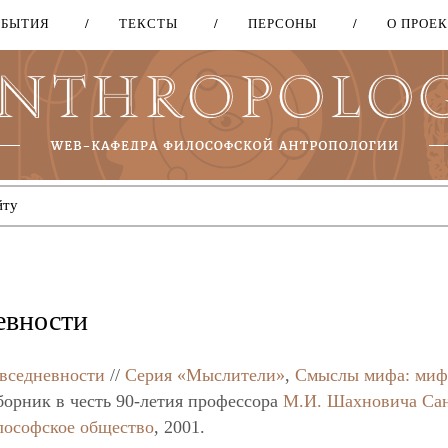
ОБЫТИЯ
ТЕКСТЫ
ПЕРСОНЫ
О ПРОЕ
Перейти
к
основному
содержанию
евности
вседневности
//
Серия «Мыслители»
,
Смыслы мифа: миф
борник в честь 90-летия профессора
М.И. Шахновича
Са
лософское общество
, 2001.