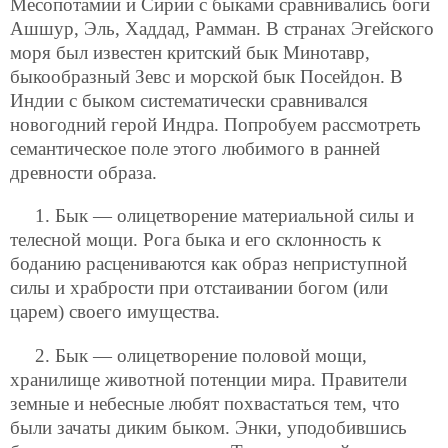
Месопотамии и Сирии с быками сравнивались боги
Ашшур, Эль, Хаддад, Рамман. В странах Эгейского
моря был известен критский бык Минотавр,
быкообразный Зевс и морской бык Посейдон. В
Индии с быком систематически сравнивался
новогодний герой Индра. Попробуем рассмотреть
семантическое поле этого любимого в ранней
древности образа.
1. Бык — олицетворение материальной силы и
телесной мощи. Рога быка и его склонность к
боданию расцениваются как образ неприступной
силы и храбрости при отстаивании богом (или
царем) своего имущества.
2. Бык — олицетворение половой мощи,
хранилище животной потенции мира. Правители
земные и небесные любят похвастаться тем, что
были зачаты диким быком. Энки, уподобившись