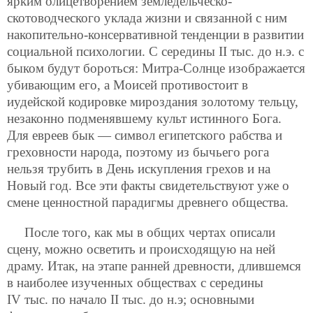
ярким олицетворением земледельческо-
скотоводческого уклада жизни и связанной с ним
накопительно-консервативной тенденции в развитии
социальной психологии. С середины II тыс. до н.э. с
быком будут бороться: Митра-Солнце изображается
убивающим его, а Моисей противостоит в
иудейской кодировке мироздания золотому тельцу,
незаконно подменявшему культ истинного Бога.
Для евреев бык — символ египетского рабства и
греховности народа, поэтому из бычьего рога
нельзя трубить в День искупления грехов и на
Новый год. Все эти факты свидетельствуют уже о
смене ценностной парадигмы древнего общества.
После того, как мы в общих чертах описали
сцену, можно осветить и происходящую на ней
драму. Итак, на этапе ранней древности, длившемся
в наиболее изученных обществах с середины
IV тыс. по начало II тыс. до н.э; основными