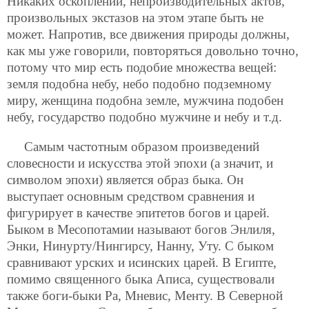
Никаких оскоплений, непроизводительных актов,
произвольных экстазов на этом этапе быть не
может. Напротив, все движения природы должны,
как мы уже говорили, повторяться довольно точно,
потому что мир есть подобие множества вещей:
земля подобна небу, небо подобно подземному
миру, женщина подобна земле, мужчина подобен
небу, государство подобно мужчине и небу и т.д.
Самым частотным образом произведений
словесности и искусства этой эпохи (а значит, и
символом эпохи) является образ быка. Он
выступает основным средством сравнения и
фигурирует в качестве эпитетов богов и царей.
Быком в Месопотамии называют богов Энлиля,
Энки, Нинурту/Нингирсу, Нанну, Уту. С быком
сравнивают урских и исинских царей. В Египте,
помимо священного быка Аписа, существовали
также боги-быки Ра, Мневис, Менту. В Северной