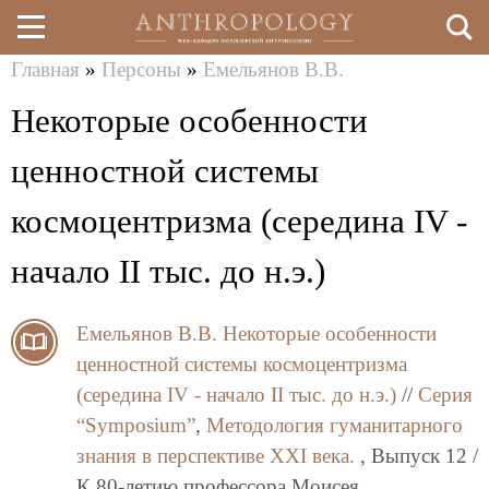
Главная
»
Персоны
»
Емельянов В.В.
Перейти
Вы
Некоторые особенности
к
здесь
основному
ценностной системы
содержанию
космоцентризма (середина IV -
начало II тыс. до н.э.)
Емельянов В.В.
Некоторые особенности
ценностной системы космоцентризма
(середина IV - начало II тыс. до н.э.)
//
Серия
“Symposium”
,
Методология гуманитарного
знания в перспективе XXI века.
, Выпуск 12 /
К 80-летию профессора Моисея