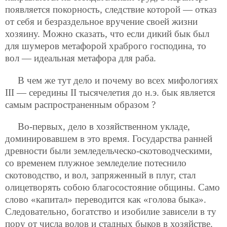
появляется покорность, следствие которой — отказ
от себя и безраздельное вручение своей жизни
хозяину. Можно сказать, что если дикий бык был
для шумеров метафорой храброго господина, то
вол — идеальная метафора для раба.
В чем же тут дело и почему во всех мифологиях
III — середины II тысячелетия до н.э. бык является
самым распространенным образом ?
Во-первых, дело в хозяйственном укладе,
доминировавшем в это время. Государства ранней
древности были земледельческо-скотоводческими,
со временем плужное земледелие потеснило
скотоводство, и вол, запряженный в плуг, стал
олицетворять собою благосостояние общины. Само
слово «капитал» переводится как «голова быка».
Следовательно, богатство и изобилие зависели в ту
пору от числа волов и стадных быков в хозяйстве.