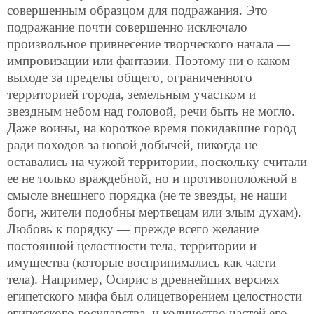
совершенным образцом для подражания. Это
подражание почти совершенно исключало
произвольное привнесение творческого начала —
импровизации или фантазии. Поэтому ни о каком
выходе за пределы общего, ограниченного
территорией города, земельным участком и
звездным небом над головой, речи быть не могло.
Даже воины, на короткое время покидавшие город
ради походов за новой добычей, никогда не
оставались на чужой территории, поскольку считали
ее не только враждебной, но и противоположной в
смысле внешнего порядка (не те звезды, не наши
боги, жители подобны мертвецам или злым духам).
Любовь к порядку — прежде всего желание
постоянной целостности тела, территории и
имущества (которые воспринимались как части
тела). Например, Осирис в древнейших версиях
египетского мифа был олицетворением целостности
египетского государства, и количество частей его