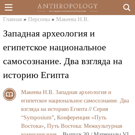
Главная
»
Персоны
»
Макеева Н.В.
Перейти
Вы
Западная археология и
к
здесь
основному
египетское национальное
содержанию
самосознание. Два взгляда на
историю Египта
Макеева Н.В.
Западная археология и
египетское национальное самосознание. Два
взгляда на историю Египта
//
Серия
“Symposium”
,
Конференция «Путь
Востока»
,
Путь Востока: Межкультурная
коммуникация.
, Выпуск 30 / Материалы VI