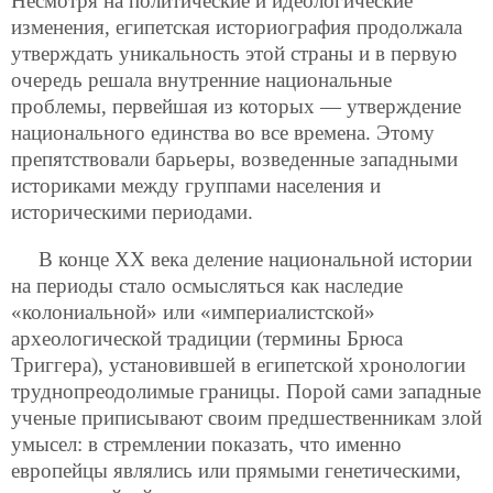
Несмотря на политические и идеологические
изменения, египетская историография продолжала
утверждать уникальность этой страны и в первую
очередь решала внутренние национальные
проблемы, первейшая из которых — утверждение
национального единства во все времена. Этому
препятствовали барьеры, возведенные западными
историками между группами населения и
историческими периодами.
В конце XX века деление национальной истории
на периоды стало осмысляться как наследие
«колониальной» или «империалистской»
археологической традиции (термины Брюса
Триггера), установившей в египетской хронологии
труднопреодолимые границы. Порой сами западные
ученые приписывают своим предшественникам злой
умысел: в стремлении показать, что именно
европейцы являлись или прямыми генетическими,