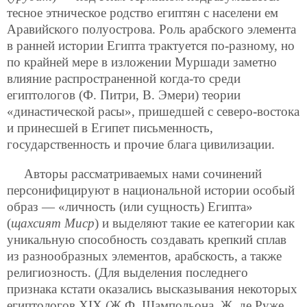
тесное этническое родство египтян с населени ем
Аравийского полуострова. Роль арабского элемента
в ранней истории Египта трактуется по-разному, но
по крайней мере в изложении Муршади заметно
влияние распространенной когда-то среди
египтологов (Ф. Питри, В. Эмери) теории
«династической расы», пришедшей с северо-востока
и принесшей в Египет письменность,
государственность и прочие блага цивилизации.
Авторы рассматриваемых нами сочинений
персонифицируют в национальной истории особый
образ — «личность (или сущность) Египта»
(
щахсият Миср
) и выделяют такие ее категории как
уникальную способность создавать крепкий сплав
из разнообразных элементов, арабскость, а также
религиозность. (Для выделения последнего
признака кстати оказались высказывания некоторых
египтологов XIX (Ж.Ф. Шампольона, Ж. де Руже,