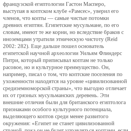
французской египтологии Гастон Масперо,
выступая в коптском клубе «Рамсес», уверил его
членов, что копты — самые чистые потомки
древних египтян. Египетские мусульмане, по его
словам, имеют те же корни, но вследствие браков с
иноземцами утратили этническую чистоту (Reid
2002: 282). Еще дальше пошел основатель
египетской научной археологии Уильям Флиндерс
Питри, который приписывал коптам не только
расовое, но и культурное преимущество. Он,
например, писал о том, что коптские поселения по
ухоженности находятся на уровне «цивилизованной
средиземноморской страны», что выгодно отличает
их от грязных мусульманских деревень. Эти
внешние отличия были для британского египтолога
признаками особого культурного потенциала,
выделяющего коптов среди менее развитого
окружения: «Египет не станет
цивилизованной
страной, пока он не будет управляться коптами, если