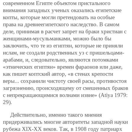
современном Египте объектом пристального
внимания западных ученых оказались египетские
копты, которые могли претендовать на особые
права на древнеегипетского наследство. В самом
деле, принимая в расчет запрет на браки христиан с
женщинами-мусульманками, можно было бы
заключить, что те из египтян, которые не приняли
ислам, не создали родственных уз с пришельцами-
арабами, и, следовательно, являются потомками
«этнических египтян» времен фараонов или даже,
как пишет коптский автор, «в стенах крепости
веры... сохранили чистоту своей расы, противостоя
загрязнению, происходящему от смешенных браков
с непрекращающимися волнами извне» (Atiya 1979:
29).
Действительно, именно такого мнения
придерживались многие авторитеты западной науки
рубежа XIX-XX веков. Так, в 1908 году патриарх