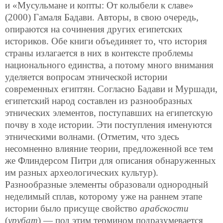
и «Мусульмане и копты: От колыбели к славе»
(2000) Гамаля Бадави. Авторы, в свою очередь,
опираются на сочинения других египетских
историков. Обе книги объединяет то, что история
страны излагается в них в контексте проблемы
национального единства, а потому много внимания
уделяется вопросам этнической истории
современных египтян. Согласно Бадави и Муршади,
египетский народ составлен из разнообразных
этнических элементов, поступавших на египетскую
почву в ходе истории. Эти поступления именуются
этническими волнами. (Отметим, что здесь
несомненно влияние теории, предложенной все тем
же Флиндерсом Питри для описания обнаруженных
им разных археологических культур).
Разнообразные элементы образовали однородный
неделимый сплав, которому уже на раннем этапе
истории было присуще свойство
арабскости
(
урубат
) — под этим термином подразумевается