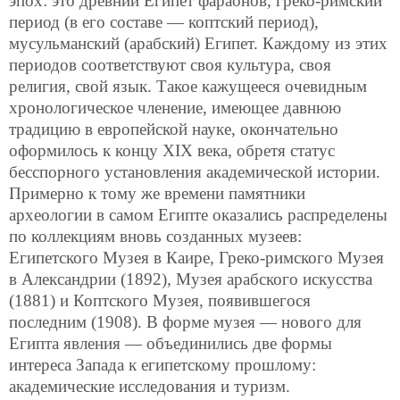
эпох: это древний Египет фараонов, греко-римский
период (в его составе — коптский период),
мусульманский (арабский) Египет. Каждому из этих
периодов соответствуют своя культура, своя
религия, свой язык. Такое кажущееся очевидным
хронологическое членение, имеющее давнюю
традицию в европейской науке, окончательно
оформилось к концу XIX века, обретя статус
бесспорного установления академической истории.
Примерно к тому же времени памятники
археологии в самом Египте оказались распределены
по коллекциям вновь созданных музеев:
Египетского Музея в Каире, Греко-римского Музея
в Александрии (1892), Музея арабского искусства
(1881) и Коптского Музея, появившегося
последним (1908). В форме музея — нового для
Египта явления — объединились две формы
интереса Запада к египетскому прошлому:
академические исследования и туризм.