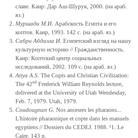
славе. Каир: Дар Аш-Шурук, 2000. (на араб.
яз.)
Муршади М.И
. Арабскость Египта и его
коптов. Каир, 1993. 142 c. (на араб. яз.)
Сабри Абдалла И
. Египетский взгляд на нашу
культурную историю // Гражданственность.
Каир: Коптский центр социальных
исследований, 2002. 109 c. (на араб. яз.)
Atiya A.S.
The Copts and Christian Civilization:
nd
The 42
Frederick William Reynolds lecture,
delivered at the University of Utah Wendesday,
Feb. 7, 1979. Utah, 1979.
Coudougnan G.
Nos ancesres les pharaons...
L'histoire pharaonique et copte dans les manuels
egyptiens // Dossiers du CEDEJ. 1988. ¹1. Le
Caire. 143 p.