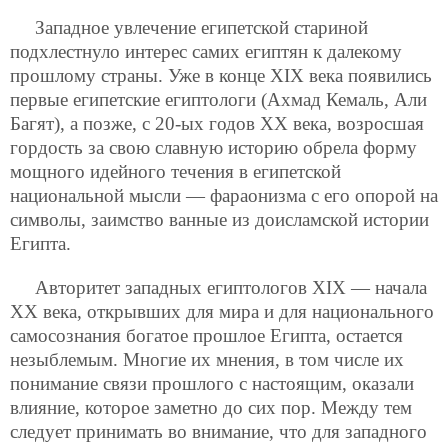
Западное увлечение египетской стариной
подхлестнуло интерес самих египтян к далекому
прошлому страны. Уже в конце XIX века появились
первые египетские египтологи (Ахмад Кемаль, Али
Багят), а позже, с 20-ых годов XX века, возросшая
гордость за свою славную историю обрела форму
мощного идейного течения в египетской
национальной мысли — фараонизма с его опорой на
символы, заимство ванные из доисламской истории
Египта.
Авторитет западных египтологов XIX — начала
XX века, открывших для мира и для национального
самосознания богатое прошлое
Египта, остается
незыблемым. Многие их мнения, в том числе их
понимание связи прошлого с настоящим, оказали
влияние, которое заметно до сих пор. Между тем
следует принимать во внимание, что для западного