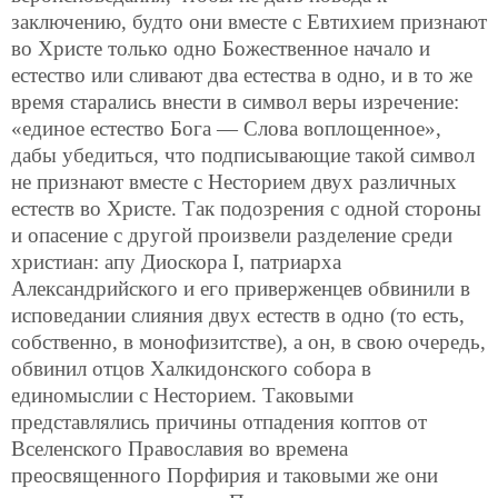
заключению, будто они вместе с Евтихием признают
во Христе только одно Божественное начало и
естество или сливают два естества в одно, и в то же
время старались внести в символ веры изречение:
«единое естество Бога — Слова воплощенное»,
дабы убедиться, что подписывающие такой символ
не признают вместе с Несторием двух различных
естеств во Христе. Так подозрения с одной стороны
и опасение с другой произвели разделение среди
христиан: апу Диоскора I, патриарха
Александрийского и его приверженцев обвинили в
исповедании слияния двух естеств в одно (то есть,
собственно, в монофизитстве), а он, в свою очередь,
обвинил отцов Халкидонского собора в
единомыслии с Несторием. Таковыми
представлялись причины отпадения коптов от
Вселенского Православия во времена
преосвященного Порфирия и таковыми же они