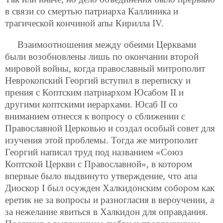
в связи со смертью патриарха Каллиника и
трагической кончиной апы Кирилла IV.
Взаимоотношения между обеими Церквами
были возобновлены лишь по окончании второй
мировой войны, когда православный митрополит
Неврокопский Георгий вступил в переписку и
прения с Коптским патриархом Юсабом II и
другими коптскими иерархами. Юсаб II со
вниманием отнесся к вопросу о сближении с
Православной Церковью и создал особый совет для
изучения этой проблемы. Тогда же митрополит
Георгий написал труд под названием «Союз
Коптской Церкви с Православной», в котором
впервые было выдвинуто утверждение, что апа
Диоскор I был осужден Халкидонским собором как
еретик не за вопросы и разногласия в вероучении, а
за нежелание явиться в Халкидон для оправдания.