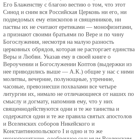
Его Блаженству с благою вестию о том, что этот
Синод и сним вся Российская Церковь ни его, ни
подведомых ему епископов и священников, ни
паствы их не считают еретиками — монофизитами,
а признают своими братьями по Вере и по чину
Богослужения, несмотря на малую разность
церковных обрядов, которая не расторгает единства
Веры и Любви. Указав ему в своей книге о
Вероучении и Богослужении Коптов (выдержки из
нее приводились выше — А.К.) общие у нас с ними
молитвы, вечерние, полунощные, утренние,
часовые, превознесши похвалами все четыре
литургии их, нимало не отличающиеся от наших по
смыслу и догмату, напомнив ему, что у них
священнодействуются одни и те же таинства и
содержатся одни и те же правила святых апостолов
и Вселенских соборов Никейского и
Константинопольского I и одно и то же
иконопочитание, одобренное седьмым Вселенским