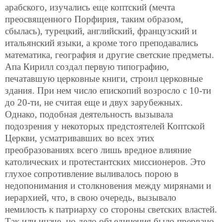
арабского, изучались еще коптский (мечта
преосвященного Порфирия, таким образом,
сбылась), турецкий, английский, французский и
итальянский языки, а кроме того преподавались
математика, география и другие светские предметы.
Апа Кирилл создал первую типографию,
печатавшую церковные книги, строил церковные
здания. При нем число епископий возросло с 10-ти
до 20-ти, не считая еще и двух зарубежных.
Однако, подобная деятельность вызывала
подозрения у некоторых предстоятелей Коптской
Церкви, усматривавших во всех этих
преобразованиях всего лишь вредное влияние
католических и протестантских миссионеров. Это
глухое сопротивление выливалось порою в
недопонимания и столкновения между мирянами и
иерархией, что, в свою очередь, вызывало
немилость к патриарху со стороны светских властей.
Так или иначе, но дело объединения было прервано