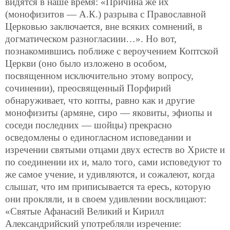
видятся в наше время: «Причина же их
(монофизитов — А.К.) разрыва с Православной
Церковью заключается, вне всяких сомнений, в
догматическом разногласиии…». Но вот,
познакомившись поближе с вероучением Коптской
Церкви (оно было изложено в особом,
посвященном исключительно этому вопросу,
сочинении), преосвященный Порфирий
обнаруживает, что копты, равно как и другие
монофизиты (армяне, сиро — яковиты, эфиопы и
соседи последних — шойцы) прекрасно
осведомлены о единогласном исповедании и
изречении святыми отцами двух естеств во Христе и
по соединении их и, мало того, сами исповедуют то
же самое учение, и удивляются, и сожалеют, когда
слышат, что им приписывается та ересь, которую
они прокляли, и в своем удивлении восклицают:
«Святые Афанасий Великий и Кирилл
Александрийский употребляли изречение: