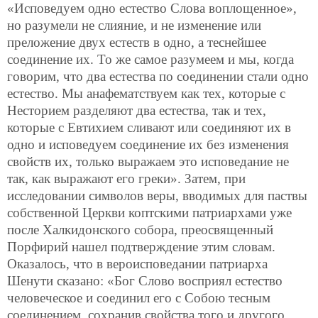
«Исповедуем одно естество Слова воплощенное»,
но разумели не слияние, и не изменение или
преложение двух естеств в одно, а теснейшее
соединение их. То же самое разумеем и мы, когда
говорим, что два естества по соединении стали одно
естество. Мы анафематствуем как тех, которые с
Несторием разделяют два естества, так и тех,
которые с Евтихием сливают или соединяют их в
одно и исповедуем соединение их без изменения
свойств их, только выражаем это исповедание не
так, как выражают его греки». Затем, при
исследовании символов веры, вводимых для паствы
собственной Церкви коптскими патриархами уже
после Халкидонского собора, преосвященный
Порфирий нашел подтверждение этим словам.
Оказалось, что в вероисповедании
патриарха
Шенути сказано: «Бог Слово восприял естество
человеческое и соединил его с Собою тесным
соединением, сохранив свойства того и другого