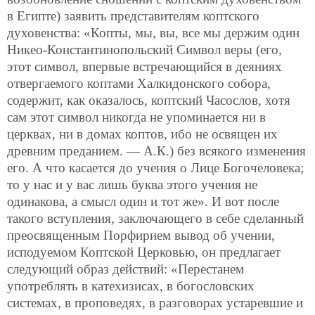
в Египте) заявить представителям коптского
духовенства: «Копты, мы, вы, все мы держим один
Никео-Константинопольский Символ веры (его,
этот символ, впервые встречающийся в деяниях
отвергаемого коптами Халкидонского собора,
содержит, как оказалось, коптский Часослов, хотя
сам этот символ никогда не упоминается ни в
церквах, ни в домах коптов, ибо не освящен их
древним преданием. — А.К.) без всякого изменения
его. А что касается до учения о Лице Богочеловека;
то у нас и у вас лишь буква этого учения не
одинакова, а смысл один и тот же». И вот после
такого вступления, заключающего в себе сделанный
преосвященным Порфирием вывод об учении,
исподуемом Коптской Церковью, он предлагает
следующий образ действий: «Перестанем
употреблять в катехизисах, в богословских
системах, в проповедях, в разговорах устаревшие и