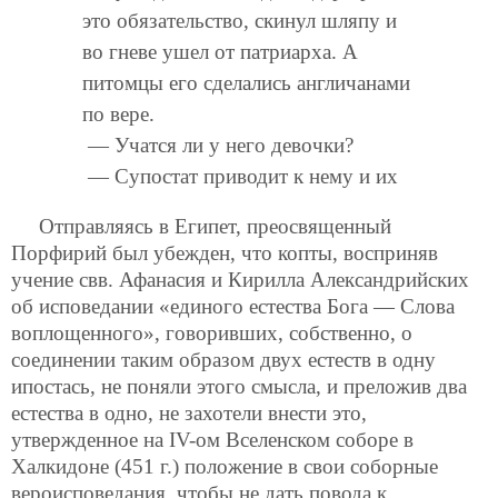
это обязательство, скинул шляпу и
во гневе ушел от патриарха. А
питомцы его сделались англичанами
по вере.
— Учатся ли у него девочки?
— Супостат приводит к нему и их
Отправляясь в Египет, преосвященный
Порфирий был убежден, что копты, восприняв
учение свв. Афанасия и Кирилла Александрийских
об исповедании «единого естества Бога — Слова
воплощенного», говоривших, собственно, о
соединении таким образом двух естеств в одну
ипостась, не поняли этого смысла, и преложив два
естества в одно, не захотели внести это,
утвержденное на IV-ом Вселенском соборе в
Халкидоне (451 г.) положение в свои соборные
вероисповедания, чтобы не дать повода к