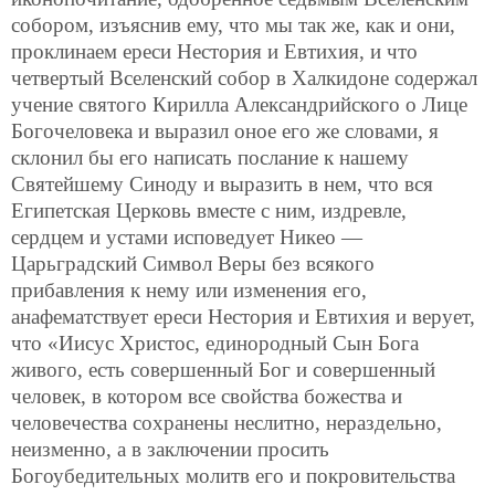
собором, изъяснив ему, что мы так же, как и они,
проклинаем ереси Нестория и Евтихия, и что
четвертый Вселенский собор в Халкидоне содержал
учение святого Кирилла Александрийского о Лице
Богочеловека и выразил оное его же словами, я
склонил бы его написать послание к нашему
Святейшему Синоду и выразить в нем, что вся
Египетская Церковь вместе с ним,
издревле,
сердцем и устами исповедует Никео —
Царьградский Символ Веры без всякого
прибавления к нему или изменения его,
анафематствует ереси Нестория и Евтихия и верует,
что «Иисус Христос, единородный Сын Бога
живого, есть совершенный Бог и совершенный
человек, в котором все свойства божества и
человечества сохранены неслитно, нераздельно,
неизменно, а в заключении просить
Богоубедительных молитв его и покровительства