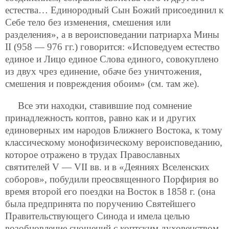
естества… Единородный Сын Божий присоединил к
Себе тело без изменения, смешения или
разделения», а в вероисповедании патриарха Мины
II (958 — 976 гг.) говорится: «Исповедуем естество
единое и Лицо единое Слова единого, совокуплено
из двух чрез единение, обаче без уничтожения,
смешения и повреждения обоим» (см. там же).
Все эти находки, ставившие под сомнение
принадлежность коптов, равно как и и других
единоверных им народов Ближнего Востока, к тому
классическому монофизическому вероисповеданию,
которое отражено в трудах Православных
святителей V — VII вв. и в «Деяниях Вселенских
соборов», побудили преосвященного Порфирия во
время второй его поездки на Восток в 1858 г. (она
была предпринята по поручению Святейшего
Правительствующего Синода и имела целью
возобновление сношений с коптским духовенством