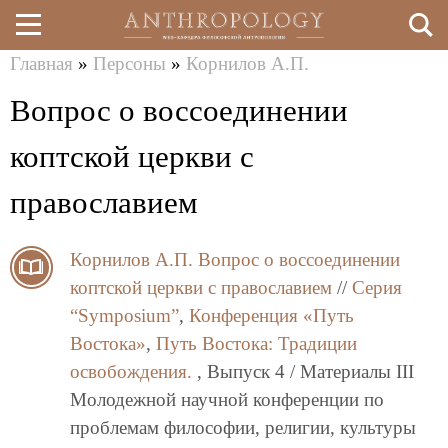
Главная
»
Персоны
»
Корнилов А.П.
Перейти
Вы
Вопрос о воссоединении
к
здесь
основному
коптской церкви с
содержанию
православием
Корнилов А.П.
Вопрос о воссоединении
коптской церкви с православием
//
Серия
“Symposium”
,
Конференция «Путь
Востока»
,
Путь Востока: Традиции
освобождения.
, Выпуск 4 / Материалы III
Молодежной научной конференции по
проблемам философии, религии, культуры