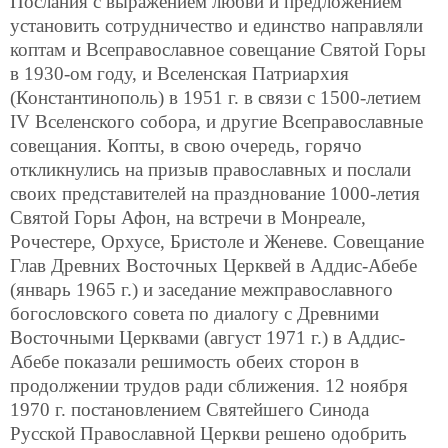
Послания с выражением любви и предложением
установить сотрудничество и единство направляли
коптам и Всеправославное совещание Святой Горы
в 1930-ом году, и Вселенская Патриархия
(Константинополь) в 1951 г. в связи с 1500-летием
IV Вселенского собора, и другие Всеправославные
совещания. Копты, в свою очередь, горячо
откликнулись на призыв православных и послали
своих представителей на празднование 1000-летия
Святой Горы Афон, на встречи в Монреале,
Рочестере, Орхусе, Бристоле и Женеве. Совещание
Глав Древних Восточных Церквей в Аддис-Абебе
(январь 1965 г.) и заседание межправославного
богословского совета по диалогу с Древними
Восточными Церквами (август 1971 г.) в Аддис-
Абебе показали решимость обеих сторон в
продолжении трудов ради
сближения. 12 ноября
1970 г. постановлением Святейшего Синода
Русской Православной Церкви решено одобрить