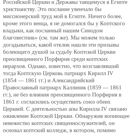
Российской Церкви и Державы таящемуся в Египте
христианству. Это послание увенчало бы
миссионерский труд мой в Египте. Ничего более,
кроме этого венца, я не домогался бы у Коптского
владыки, как посланный нашим Синодом
благовестник» (см. там же). Мы можем только
догадываться, какой отклик нашли эти призывы
болеющего душой за судьбу Коптской Церкви
преосвященного Порфирия среди коптских
иерархов. Однако, известно, что возглавлявший
тогда Коптскую Церковь патриарх Кирилл IV
(1854 — 1861 гг.) и Александрийский
Православный патриарх Каллиник (1859 — 1861
гг.), не без влияния преосвященного Порфирия в
1861 г. согласились осуществить союз обеих
Церквей. C деятельностью апы Кирилла IV связано
оживление Коптской Церкви. Обнаружив вопиющее
невежество коптских священнослужителей, он
основал коптский колледж, в котором, помимо