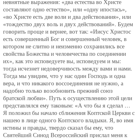
невнятные выражения: «два естества во Христе
составляют одно естество», или «одну ипостась»,
«во Христе есть две воли и два действования», или
«тождество двух воль и двух действований». Будем
говорить проще и вернее, вот так: «Иисус Христос
есть совершенный Бог и совершенный человек, в
котором не слитно и неизменно сохранились все
свойства Божества и человечества по соединении
их», как это исповедуете вы, исповедуем и мы:
тогда исчезнет недоверчивость между вами и нами.
Тогда мы увидим, что у нас один Господь и одна
вера, и что никакого воссоединения не нужно, а
надобно только возобновить прежний союз
братской любви». Путь к осуществлению этой цели
представлялся ему таковым: «А что бы я сделал …
Я положил бы начало сближения Коптской Церкви с
нашею в лице одного Коптского владыки. Я, во имя
истины и правды, твердо сказал бы ему, что
Святейший Синод Всероссийский прислал меня к