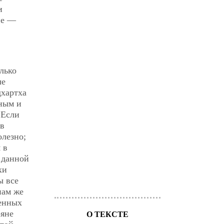
и
ие —
лько
ле
дхартха
нным и
 Если
 в
олезно;
 в
 данной
хи
ы все
нам же
тенных
ряне
О ТЕКСТЕ