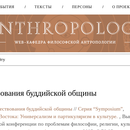
ОБЫТИЯ
ТЕКСТЫ
ПЕРСОНЫ
О ПРОЕ
Перейти
к
основному
содержанию
ования буддийской общины
ествования буддийской общины
//
Серия “Symposium”
,
Востока: Универсализм и партикуляризм в культуре.
, Вы
ой конференции по проблемам философии, религии, кул