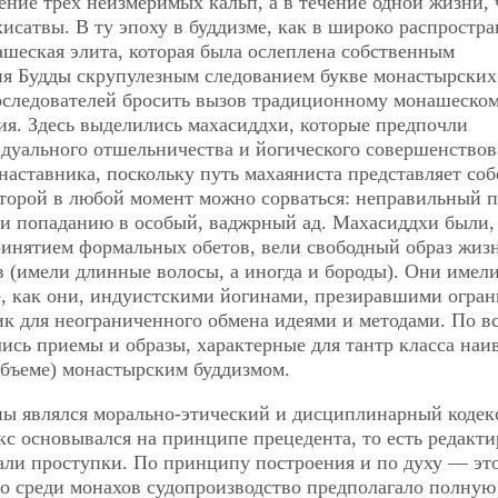
ение трех неизмеримых кальп, а в течение одной жизни, 
хисатвы. В ту эпоху в буддизме, как в широко распростр
ашеская элита, которая была ослеплена собственным
ния Будды скрупулезным следованием букве монастырских
последователей бросить вызов традиционному монашеско
ия. Здесь выделились махасиддхи, которые предпочли
дуального отшельничества и йогического совершенство
наставника, поскольку путь махаяниста представляет со
оторой в любой момент можно сорваться: неправильный п
 и попаданию в особый, ваджрный ад. Махасиддхи были,
принятием формальных обетов, вели свободный образ жиз
 (имели длинные волосы, а иногда и бороды). Они имел
е, как они, индуистскими йогинами, презиравшими огра
ик для неограниченного обмена идеями и методами. По в
ись приемы и образы, характерные для тантр класса на
объеме) монастырским буддизмом.
ы являлся морально-этический и дисциплинарный коде
кс основывался на принципе прецедента, то есть редакти
али проступки. По принципу построения и по духу — эт
то среди монахов судопроизводство предполагало полную