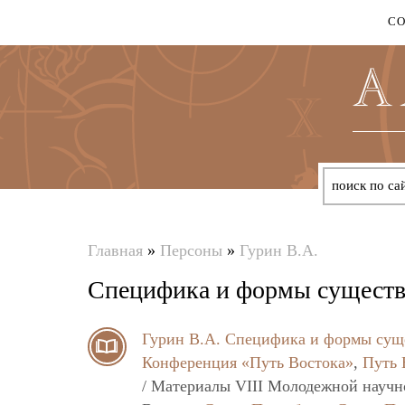
С
Главная
»
Персоны
»
Гурин В.А.
Вы
Специфика и формы существ
здесь
Гурин В.А.
Специфика и формы сущ
Конференция «Путь Востока»
,
Путь 
/ Материалы VIII Молодежной научн