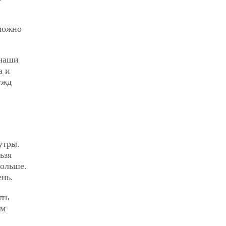
 можно
чаши
а и
ужд
утры.
ьзя
больше.
ень.
ыть
ым