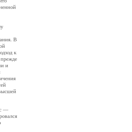
что
аненной
му
вания.
В
бой
одход к
 прежде
ни и
и
ничения
сей
ивысшей
кс —
ровался
о