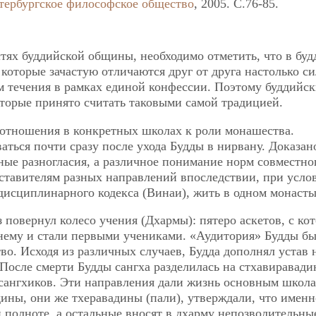
тербургское философское общество
, 2005. C.76-85.
стях буддийской общины, необходимо отметить, что в буд
которые зачастую отличаются друг от друга настолько си
ем течения в рамках единой конфессии. Поэтому буддийс
торые принято считать таковыми самой традицией.
 отношения в конкретных школах к роли монашества.
аться почти сразу после ухода Будды в нирвану. Доказано
ные разногласия, а различное понимание норм совместно
дставителям разных направлений впоследствии, при усло
дисциплинарного кодекса (Винаи), жить в одном монасты
з повернул колесо учения (Дхармы): пятеро аскетов, с к
 нему и стали первыми учениками. «Аудитория» Будды б
тво. Исходя из различных случаев, Будда дополнял устав
После смерти Будды сангха разделилась на стхавиравади
асангхиков. Эти направления дали жизнь основным школ
дины, они же тхеравадины (пали), утверждали, что именн
й полноте, а остальные вносят в дхарму непозволительны