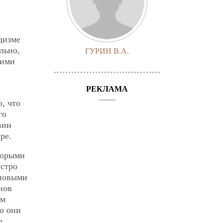
дизме
льно,
ГУРИН В.А.
кими
РЕКЛАМА
, что
го
вии
ре.
оторыми
ыстро
 новыми
нов
ам
о они
е