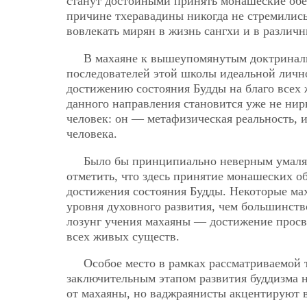
станут достойными принять монашеские обе
причине тхеравадины никогда не стремилис
вовлекать мирян в жизнь сангхи и в различ
В махаяне к вышеупомянутым доктриналь
последователей этой школы идеальной личн
достижению состояния Будды на благо всех 
данного направления становится уже не нир
человек: он — метафизическая реальность, 
человека.
Было бы принципиально неверным умалят
отметить, что здесь принятие монашеских о
достижения состояния Будды. Некоторые мах
уровня духовного развития, чем большинств
лозунг учения махаяны — достижение просве
всех живых существ.
Особое место в рамках рассматриваемой 
заключительным этапом развития буддизма 
от махаяны, но ваджраянисты акцентируют в