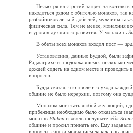
Несмотря на строгий запрет на контакт
находиться рядом с обителью монахов, так 
разбойников легкой добычей; мужчины также
физическая сила. Тем не менее, монахиня вс
и уровня духовного развития. У монахинь
S
В обеты всех монахов входил пост —
upa
Установления, данные Буддой, были заф
Раджагрихе и продолжавшемся несколько мес
дождей сидеть на одном месте и проводить 
вопросов.
Будда сказал, что после его ухода кажд
общине не было иерархии, поэтому она сущес
Монахом мог стать любой желающий, одн
прибежища необходимо было отказаться (нап
монахов
Bhikhu
и «вольнослушателей»
Sram
общине и просил принять его. Ему задавали 
вопросы, сангха молчанием давала согласие.