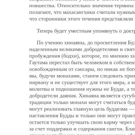
новшества. Относительно значения термина 
полагают, что махасангхики считали нужным
что сторонники этого течения представлял
Теперь будет уместным упомянуть о докт
По учению хинаяны, до просветления Бу
наделенным великими добродетелями и свят
пробуждения (бодхи), которое, по мнению х
Гаутама перестал быть человеком в собствен
освобожденным от сансары, но никак не бог
мы, будучи монахами, станем следовать прим
нирвану и не существует для этого мира, а 
молитвы и подношения нужны не Будде, а те
добродетели даяния. Хинаяна является сугу
традиции только монахи могут считаться бу
могут реализовать главную цель буддизма —
наставления Будды и только они могут пра
остается только улучшать свою карму через 
за счет поддержки и содержания сангхи. Бл