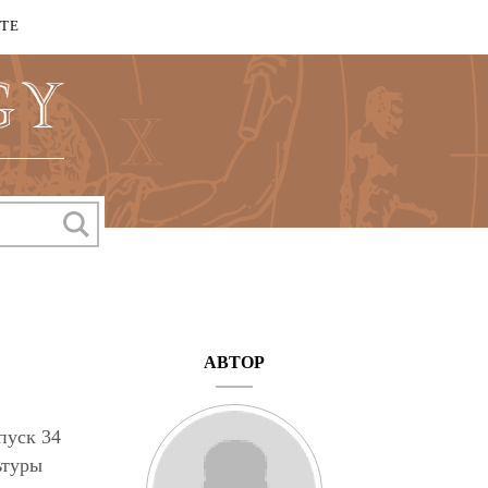
КТЕ
АВТОР
пуск 34
ьтуры