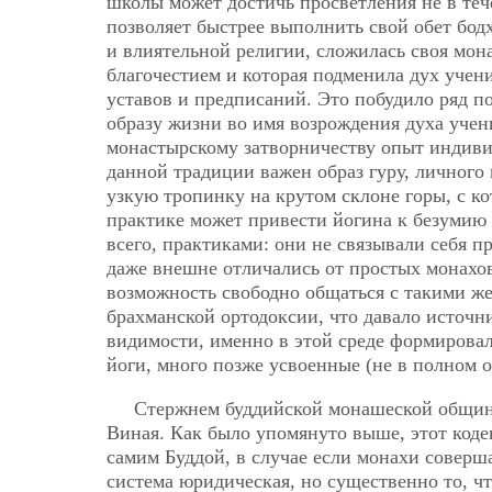
школы может достичь просветления не в теч
позволяет быстрее выполнить свой обет бод
и влиятельной религии, сложилась своя мон
благочестием и которая подменила дух уче
уставов и предписаний. Это побудило ряд 
образу жизни во имя возрождения духа учен
монастырскому затворничеству опыт индиви
данной традиции важен образ гуру, личного 
узкую тропинку на крутом склоне горы, с к
практике может привести йогина к безумию
всего, практиками: они не связывали себя 
даже внешне отличались от простых монахов
возможность свободно общаться с такими ж
брахманской ортодоксии, что давало источн
видимости, именно в этой среде формировал
йоги, много позже усвоенные (не в полном 
Стержнем буддийской монашеской общин
Виная. Как было упомянуто выше, этот коде
самим Буддой, в случае если монахи соверш
система юридическая, но существенно то, ч