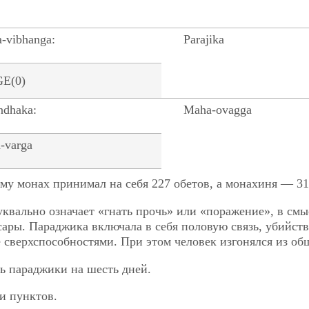
a-vibhanga:
Parajika
ndhaka:
Maha-ovagga
a-varga
ему монах принимал на себя 227 обетов, а монахиня — 31
буквально означает «гнать прочь» или «поражение», в смы
сары. Параджика включала в себя половую связь, убийств
 сверхспособностями. При этом человек изгонялся из о
сть параджики на шесть дней.
и пунктов.