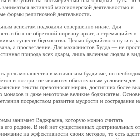
ты и вступить на Восьмеричный Благородный Путь. По 
ь заниматься
активной миссионерской деятельностью и
ные формы религиозной деятельности.
ным аспектам подходили совершенно иначе. Для
остью был не обретший нирвану архат, а стремящийся к
живых существ бодхисатва. Целью буддийского пути в р
вана, а просветление. Для махаянистов Будда — не прост
истинная природа всех дхарм, лишь явленная людям в вид
ь роль монашества в махаянском буддизме, но необходи
бетов и постриг не являются обязательным условием для
аянские тексты превозносят мирян, достигших более вы
о монахов и даже некоторые великие бодхисатвы. Основ
тления посредством развития мудрости и сострадания н
темы занимает Ваджраяна, которую можно считать
на его родине. В ней нет существенных доктринальных о
нимание на эффективности своих методов, то есть адепт