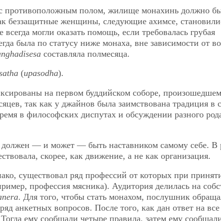
ы с противоположным полом, жилище монахинь должно б
как беззащитные женщины, следующие ахимсе, становили
 всегда могли оказать помощь, если требовалась грубая
егда была по статусу ниже монаха, вне зависимости от во
anghadisesa
составляла полмесяца.
satha
(
upasodha
).
иксированы на первом буддийском соборе, произошедшем
яцев, так как у джайнов была заимствована традиция в 
время в философских диспутах и обсуждении разного род
ый должен — и может — быть наставником самому себе. В
твовала, скорее, как движение, а не как организация.
ако, существовал ряд профессий от которых при принят
ример, профессия мясника). Аудитория делилась на соб
anera
. Для того, чтобы стать монахом, послушник обраща
ряд анкетных вопросов. После того, как дан ответ на все
 Тогда ему сообщали четыре правила, затем ему сообщал