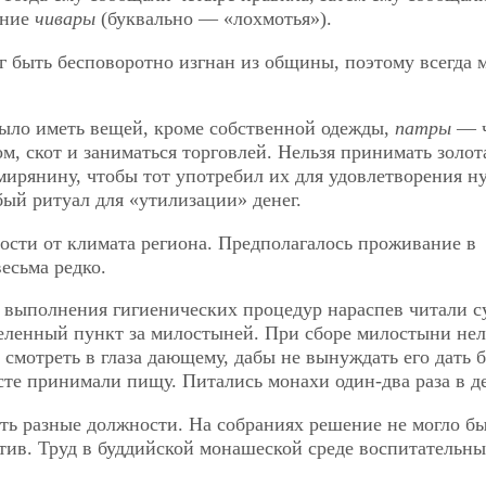
ение
чивары
(буквально — «лохмотья»).
ог быть бесповоротно изгнан из общины, поэтому всегда
было иметь вещей, кроме собственной одежды,
патры
— 
м, скот и заниматься торговлей. Нельзя принимать золот
 мирянину, чтобы тот употребил их для удовлетворения н
бый ритуал для «утилизации» денег.
ости от климата региона. Предполагалось проживание в
есьма редко.
е выполнения гигиенических процедур нараспев читали с
ленный пункт за милостыней. При сборе милостыни нел
о смотреть в глаза дающему, дабы не вынуждать его дать 
сте принимали пищу. Питались монахи один-два раза в д
ть разные должности. На собраниях решение не могло б
отив. Труд в буддийской монашеской среде воспитательн