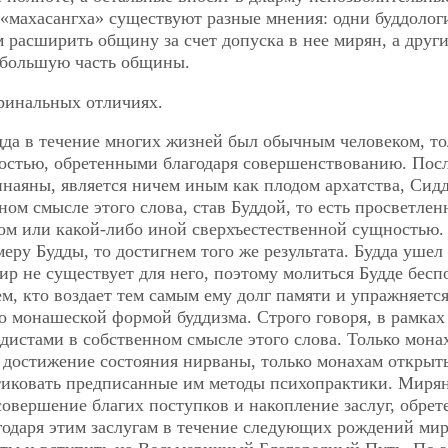
«махасангха» существуют разные мнения: одни буддолог
 расширить общину за счет допуска в нее мирян, а друг
и большую часть общины.
ринальных отличиях.
дда в течение многих жизней был обычным человеком, то
остью, обретенными благодаря совершенствованию. Пос
инаяны, является ничем иным как плодом архатства, Сид
ном смысле этого слова, став Буддой, то есть просветле
ом или какой-либо иной сверхъестественной сущностью.
еру Будды, то достигнем того же результата. Будда ушел
мир не существует для него, поэтому молиться Будде бесп
м, кто воздает тем самым ему долг памяти и упражняется
бо монашеской формой буддизма. Строго говоря, в рамках
ддистами в собственном смысле этого слова. Только мона
 достижение состояния нирваны, только монахам открыт
ктиковать предписанные им методы психопрактики. Миря
совершение благих поступков и накопление заслуг, обре
агодаря этим заслугам в течение следующих рождений ми