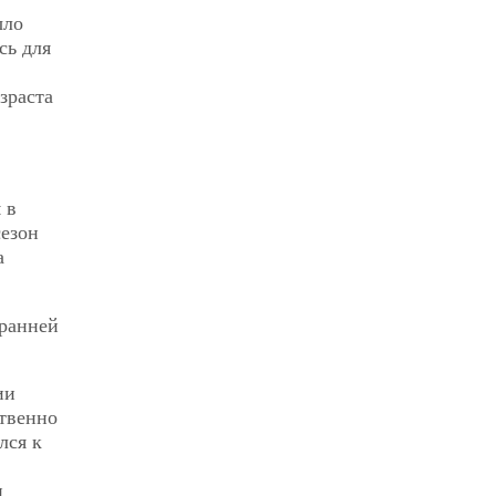
ыло
сь для
зраста
 в
сезон
а
 ранней
ии
ственно
лся к
и