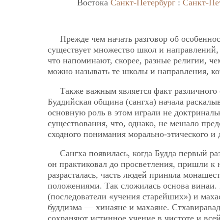
Востока
Санкт-Петербург
:
Санкт-Пе
Прежде чем начать разговор об особенно
существует множество школ и направлений, 
что напоминают, скорее, разные религии, ч
можно называть те школы и направления, ко
Также важным является факт различного
Буддийская община (сангха) начала раскалыв
основную роль в этом играли не доктриналь
существования, что, однако, не мешало пре
сходного понимания морально-этического и 
Сангха появилась, когда Будда первый ра
он практиковал до просветления, пришли к
разрасталась, часть людей приняла монашес
положениями. Так сложилась основа винаи. 
(последователи «учения старейших») и мах
буддизма —
хинаяне и махаяне. Стхавирава
сохраняют истинное учение в чистоте и все