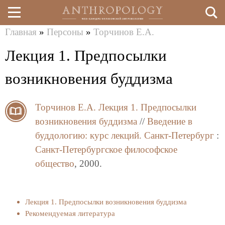
Главная
»
Персоны
»
Торчинов Е.А.
Перейти
Вы
Лекция 1. Предпосылки
к
здесь
основному
возникновения буддизма
содержанию
Торчинов Е.А.
Лекция 1. Предпосылки
возникновения буддизма
//
Введение в
буддологию: курс лекций.
Санкт-Петербург
:
Санкт-Петербургское философское
общество
, 2000.
Лекция 1. Предпосылки возникновения буддизма
Рекомендуемая литература