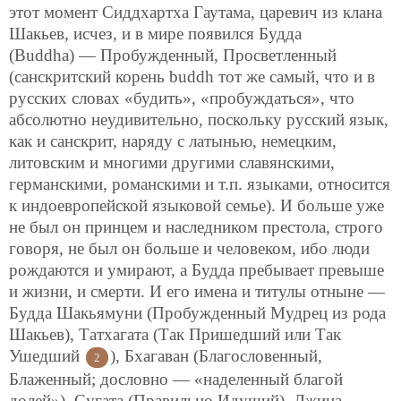
этот момент
Сиддхартха Гаутама, царевич из клана
Шакьев, исчез, и в мире появился Будда
(Buddha) — Пробужденный, Просветленный
(санскритский корень buddh тот же самый, что и в
русских словах «будить», «пробуждаться», что
абсолютно неудивительно, поскольку русский язык,
как и санскрит, наряду с латынью, немецким,
литовским и многими другими славянскими,
германскими, романскими и т.п. языками, относится
к индоевропейской языковой семье). И больше уже
не был он принцем и наследником престола, строго
говоря, не был он больше и человеком, ибо люди
рождаются и умирают, а Будда пребывает превыше
и жизни, и смерти. И его имена и титулы отныне —
Будда Шакьямуни (Пробужденный Мудрец из рода
Шакьев), Татхагата (Так Пришедший или Так
Ушедший
), Бхагаван (Благословенный,
2
Блаженный; дословно — «наделенный благой
долей»), Сугата (Правильно Идущий), Джина