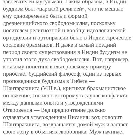
завоевателей-мусульман. Таким образом, в Индии
буддизм был «царской религией», что не мешало
ему одновременно быть и формой
древнеиндийского свободомыслия, поскольку
носителем религиозной и вообще идеологической
ортодоксии и ортопраксии было в Индии жреческое
сословие брахманов. И даже в самый поздний
период своего существования в Индии буддизм не
утратил этого духа свободомыслия. Вот, например,
к какому поистине вольтеровскому примеру
прибегает буддийский философ, один из первых
проповедников буддизма в Тибете —
Шантаракшита (VIII в.), критикуя брахманистское
положение, согласно которому в случае конфликта
между данными опыта и утверждениями
Откровения — Вед предпочтение должно
отдаваться утверждениям Писания: вот, говорит
Шантаракшита, возвращается домой муж и застает
свою жену в объятиях любовника. Муж начинает