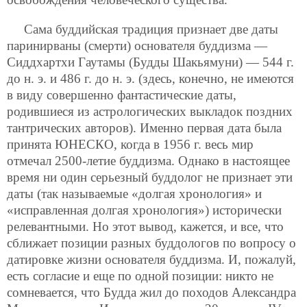
Сама буддийская традиция признает две даты
паринирваны (смерти) основателя буддизма —
Сиддхартхи Гаутамы (Будды Шакьямуни) — 544 г.
до н. э. и 486 г. до н. э. (здесь, конечно, не имеются
в виду совершенно фантастические даты,
родившиеся из астрологических выкладок поздних
тантрических авторов). Именно первая дата была
принята ЮНЕСКО, когда в 1956 г. весь мир
отмечал 2500-летие буддизма. Однако в настоящее
время ни один серьезный буддолог не признает эти
даты (так называемые «долгая хронология» и
«исправленная долгая хронология») исторически
релевантными. Но этот вывод, кажется, и все, что
сближает позиции разных буддологов по вопросу о
датировке жизни основателя буддизма. И, пожалуй,
есть согласие и еще по одной позиции: никто не
сомневается, что Будда жил до походов Александра