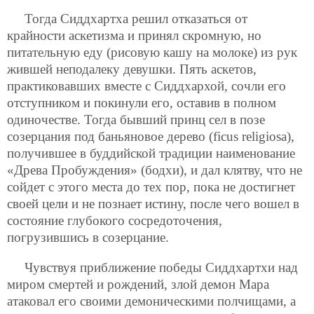
Тогда Сиддхартха решил отказаться от
крайности аскетизма и принял скромную, но
питательную еду (рисовую кашу на молоке) из рук
жившей неподалеку девушки. Пять аскетов,
практиковавших вместе с Сиддхархой, сочли его
отступником и покинули его, оставив в полном
одиночестве. Тогда бывший принц сел в позе
созерцания под баньяновое дерево (ficus religiosa),
получившее в буддийской традиции наименование
«Древа Пробуждения» (бодхи), и дал клятву, что не
сойдет с этого места до тех пор, пока не достигнет
своей цели и не познает истину, после чего вошел в
состояние глубокого сосредоточения,
погрузившись в созерцание.
Чувствуя приближение победы Сиддхартхи над
миром смертей и рождений, злой демон Мара
атаковал его своими демоническими полчищами, а