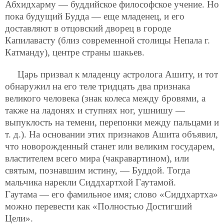
Абхидхарму — буддийское философское учение. Но
пока будущий Будда — еще младенец, и его
доставляют в отцовский дворец в городе
Капилавасту (близ современной столицы Непала г.
Катманду), центре страны шакьев.
Царь призвал к младенцу астролога Ашиту, и тот
обнаружил на его теле тридцать два признака
великого человека (знак колеса между бровями, а
также на ладонях и ступнях ног, ушнишу —
выпуклость на темени, перепонки между пальцами и
т. д.). На основании этих признаков Ашита объявил,
что новорожденный станет или великим государем,
властителем всего мира (чакравартином), или
святым, познавшим истину, — Буддой. Тогда
мальчика нарекли Сиддхартхой Гаутамой.
Гаутама — его фамильное имя; слово «Сиддхартха»
можно перевести как «Полностью Достигший
Цели».