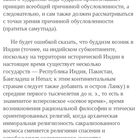
принцип всеобщей причинной обусловленности, а
следовательно, и сам также должен рассматриваться
с точки зрения причинной обусловленности
(пратитья самутпада).
Не будет ошибкой сказать, что буддизм возник в
Индии (точнее, на индийском субконтиненте,
поскольку на территории исторической Индии в
настоящее время существует несколько
государств — Республика Индия, Пакистан,
Бангладеш и Непал; к этим континентальным
странам следует также добавить и остров Ланку) в
середине первого тысячелетия до н. э., то есть в
знаменитое ясперсовское «осевое время», время
возникновения рациональной философии и этически
ориентированных религий, когда архаическая
имморальная религиозность сакрализованного
космоса сменяется религиями спасения и
освобождения человеческого существа.