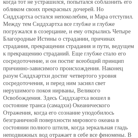
когда тот не устрашился, попытался соблазнить его
обликом своих прекрасных дочерей. Но
Сиддхартха остался непоколебим, и Мара отступил.
Между тем Сиддхартха все глубже и глубже
погружался в созерцание, и ему открылись Четыре
Благородные Истины о страдании, причинах
страдания, прекращении страдания и пути, ведущем
к прекращению страданий. Еще глубже стало его
сосредоточение, и он постиг всеобщий принцип
причинно-зависимого происхождения. Наконец
разум Сиддхартхи достиг четвертого уровня
сосредоточения, и перед ним засиял свет
нерушимого покоя нирваны, Великого
Освобождения. Здесь Сиддхартха вошел в
состояние транса (самадхи) Океанического
Отражения, когда его сознание уподобилось
безграничной поверхности мирового океана в
состоянии полного штиля, когда зеркальная гладь
неподвижных вод отражает в себе все феномены. В