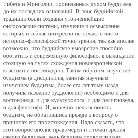
Тибета и Монголии, пронизанных духом буддизма
до их последних оснований. В лоне буддийской
традиции были созданы утонченнейшие
философские системы, изучение и осмысление
которых и сейчас интересно не только с чисто
историко-философской точки зрения, так как вполне
возможно, что буддийское умозрение способно
обогатить и современную философию, в выжидании
стоящую на путях схождения новоевропейской
классики и постмодерна. Таким образом, изучение
буддизма (а дисциплина, занятая научным
изучением буддизма, более ста лет тому назад
получила название буддологии) необходимо и для
востоковеда, и для культуролога, и для религиоведа,
и для философа. И, конечно, нельзя понять
буддизм, не обратившись прежде к вопросу
о
причинах его происхождения. Надо сказать, что
этот вопрос вполне правомерен и с точки зрения
самого буддизма: ведь буддизм провозглашает