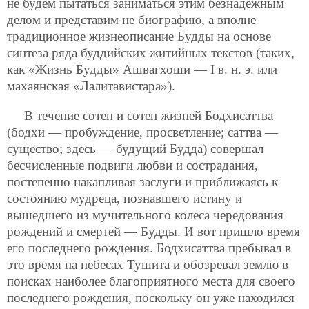
не будем пытаться заниматься этим безнадежным
делом и представим не биографию, а вполне
традиционное жизнеописание Будды на основе
синтеза ряда буддийских житийных текстов (таких,
как «Жизнь Будды» Ашвагхоши — I в. н. э. или
махаянская «Лалитавистара»).
В течение сотен и сотен жизней Бодхисаттва
(бодхи — пробуждение, просветление; саттва —
существо; здесь — будущий Будда) совершал
бесчисленные подвиги любви и сострадания,
постепенно накапливая заслуги и приближаясь к
состоянию мудреца, познавшего истину и
вышедшего из мучительного колеса чередования
рождений и смертей — Будды. И вот пришло время
его последнего рождения. Бодхисаттва пребывал в
это время на небесах Тушита и обозревал землю в
поисках наиболее благоприятного места для своего
последнего рождения, поскольку он уже находился