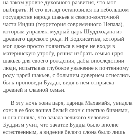
на таком уровне духовного развития, что мог
выбирать. И его взгляд остановился на небольшом
государстве
народа шакьев в северо-восточной
части Индии (территория современного Непала),
которым управлял мудрый царь Шуддходана из
древнего царского рода. И Бодхисаттва, который
мог даже просто появиться в мире не входя в
материнскую утробу, решил избрать семью царя
шакьев для своего рождения, дабы впоследствии
люди, испытывая глубокое уважение к почтенному
роду царей шакьев, с большим доверием отнеслись
бы к проповеди Будды, видя в нем отпрыска
древней и славной семьи.
В эту ночь жена царя, царица Махамайя, увидела
сон: в ее бок вошел белый слон с шестью бивнями,
и она поняла, что зачала великого человека.
Буддизм учит, что зачатие Будды было вполне
естественным, а видение белого слона было лишь