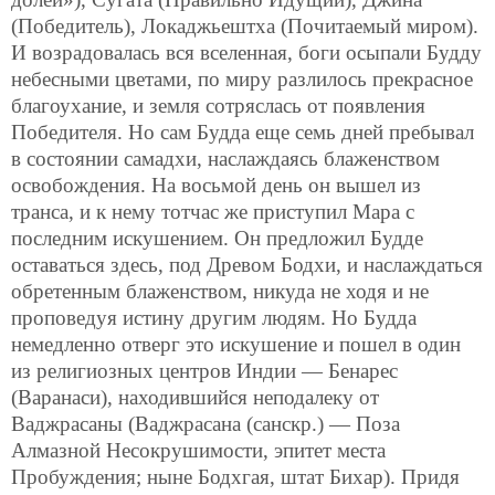
(Победитель), Локаджьештха (Почитаемый миром).
И возрадовалась вся вселенная, боги осыпали Будду
небесными цветами, по миру разлилось прекрасное
благоухание, и земля сотряслась от появления
Победителя. Но сам Будда еще семь дней пребывал
в состоянии самадхи, наслаждаясь блаженством
освобождения. На восьмой день он вышел из
транса, и к нему тотчас же приступил Мара с
последним искушением. Он предложил Будде
оставаться здесь, под Древом Бодхи, и наслаждаться
обретенным блаженством, никуда не ходя и не
проповедуя истину другим людям. Но Будда
немедленно отверг это искушение и пошел в один
из религиозных центров Индии — Бенарес
(Варанаси), находившийся неподалеку от
Ваджрасаны (Ваджрасанa (санскр.) — Поза
Алмазной Несокрушимости, эпитет места
Пробуждения; ныне Бодхгая, штат Бихар). Придя