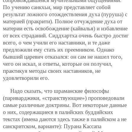
сопровождавшейся мучительными ощущениями.
По учению санкхьи, мир представляет собой
результат ложного отождествления духа (пуруша) с
материей (пракрити). Полное отчуждение духа от
материи есть освобождение (кайвалья) и избавление
от всех страданий. Сиддхартха очень быстро достиг
всего, о чем учили его наставники, и те даже
предложили
ему стать их преемником. Однако
бывший царевич отказался: он сам не нашел того,
чего он искал, и ответы, которые он получил,
практикуя методы своих наставников, не
удовлетворили его.
Надо сказать, что шраманские философы
(париварджики, «странствующие») проповедовали
самые различные доктрины. Вот некоторые данные
о них, содержащиеся в палийских буддийских
текстах (имена даются здесь также в палийском а не
санскритском, варианте): Пурана Кассапа