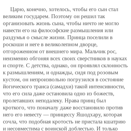
Царю, конечно, хотелось, чтобы его сын стал
великим государем. Поэтому он решил так
организовать жизнь сына, чтобы ничто не могло
навести его на философские размышления или
раздумья о смысле жизни. Принца поселили в
роскоши и неге в великолепном дворце,
отгороженном от внешнего мира. Мальчик рос,
неизменно обгоняя всех своих сверстников в науках
и спорте. С детства, однако, он проявлял склонность
к размышлениям, и однажды, сидя под розовым
кустом, он непроизвольно погрузился в состояние
йогического транса (самадхи) такой интенсивности,
что его сила даже остановила одно из божеств,
пролетавших неподалеку. Нрава принц был
кроткого, что поначалу
даже восстановило против
него его невесту — принцессу Яшодхару, которая
сочла, что подобная кротость не пристала кшатрию
и несовместима с воинской доблестью. И только