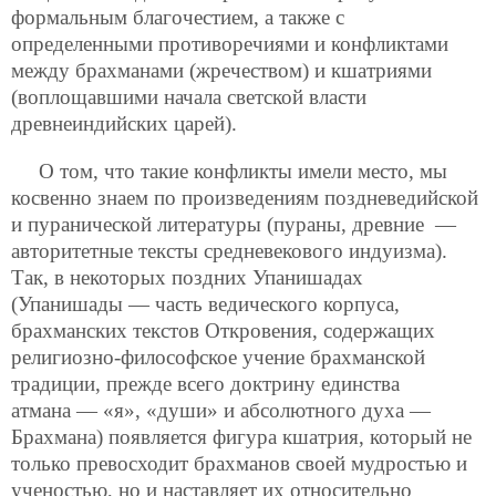
формальным благочестием, а также с
определенными противоречиями и конфликтами
между брахманами (жречеством) и кшатриями
(воплощавшими начала светской власти
древнеиндийских царей).
О том, что такие конфликты имели место, мы
косвенно знаем по произведениям поздневедийской
и пуранической литературы (пураны, древние —
авторитетные тексты средневекового индуизма).
Так, в некоторых поздних Упанишадах
(Упанишады — часть ведического корпуса,
брахманских текстов Откровения, содержащих
религиозно-философское учение брахманской
традиции, прежде всего доктрину единства
атмана — «я», «души» и абсолютного духа —
Брахмана) появляется фигура кшатрия, который не
только превосходит брахманов своей мудростью и
ученостью, но и наставляет их относительно