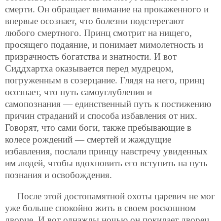
смерти. Он обращает внимание на прокаженного и
впервые осознает, что болезни подстерегают
любого смертного. Принц смотрит на нищего,
просящего подаяние, и понимает мимолетность и
призрачность богатства и знатности. И вот
Сиддхартха оказывается перед мудрецом,
погруженным в созерцание. Глядя на него, принц
осознает, что путь самоуглубления и
самопознания — единственный путь к постижению
причин страданий и способа избавления от них.
Говорят, что сами боги, также пребывающие в
колесе рождений — смертей и жаждущие
избавления, послали принцу навстречу увиденных
им людей, чтобы вдохновить его вступить на путь
познания и освобождения.
После этой достопамятной охоты царевич не мог
уже больше спокойно жить в своем роскошном
дворце. И вот однажды ночью он покидает дворец