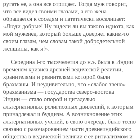
ругать ее, а она все отрицает. Тогда муж говорит,
что все видел своими глазами, а его жена
обращается к соседям и патетически восклицает:
«Люди добрые! Ну видели ли вы такого идиота, как
мой муженек, который больше доверяет каким-то
своим глазам, чем словам такой добродетельной
женщины, как я!».
Середина I-го тысячелетия до н.э. была в Индии
временем кризиса древней ведической религии,
хранителями и ревнителями которой были
брахманы. И неудивительно, что «слабое звено»
брахманизма — государства северо-востока
Индии — стало опорой и цитаделью
альтернативных религиозных движений, к которым
принадлежал и буддизм. А возникновение этих
альтернативных учений, в свою очередь, было тесно
связано с разочарованием части древнеиндийского
общества в ведической религии с ее ритуализмом и