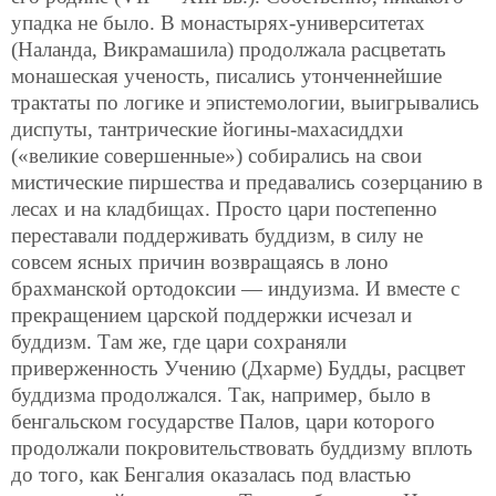
упадка не было. В монастырях-университетах
(Наланда, Викрамашила) продолжала расцветать
монашеская ученость, писались утонченнейшие
трактаты по логике и эпистемологии, выигрывались
диспуты, тантрические йогины-махасиддхи
(«великие совершенные») собирались на свои
мистические пиршества и предавались созерцанию в
лесах и на кладбищах. Просто цари постепенно
переставали поддерживать буддизм, в силу не
совсем ясных причин возвращаясь в лоно
брахманской ортодоксии — индуизма. И вместе с
прекращением царской поддержки исчезал и
буддизм. Там же, где цари сохраняли
приверженность Учению (Дхарме) Будды, расцвет
буддизма продолжался. Так, например, было в
бенгальском государстве Палов, цари которого
продолжали покровительствовать буддизму вплоть
до того, как
Бенгалия оказалась под властью