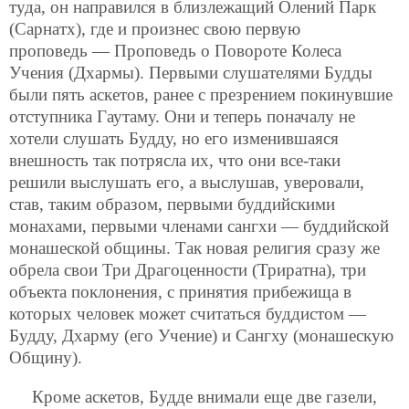
туда, он направился в близлежащий Олений Парк
(Сарнатх), где и произнес свою первую
проповедь — Проповедь о Повороте Колеса
Учения (Дхармы). Первыми слушателями Будды
были пять аскетов, ранее с презрением покинувшие
отступника Гаутаму. Они и теперь поначалу не
хотели слушать Будду, но его изменившаяся
внешность так потрясла их, что они все-таки
решили выслушать его, а выслушав, уверовали,
став, таким образом, первыми буддийскими
монахами, первыми членами сангхи — буддийской
монашеской общины. Так новая религия сразу же
обрела свои Три Драгоценности (Триратна), три
объекта поклонения, с принятия прибежища в
которых человек может считаться буддистом —
Будду, Дхарму (его Учение) и Сангху (монашескую
Общину).
Кроме аскетов, Будде внимали еще две газели,