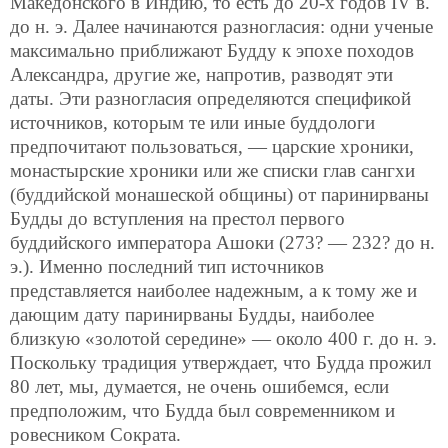
Македонского в Индию, то есть до 20-х годов IV в.
до н. э. Далее начинаются разногласия: одни ученые
максимально приближают Будду к эпохе походов
Александра, другие же, напротив, разводят эти
даты. Эти разногласия определяются спецификой
источников, которым те или иные буддологи
предпочитают пользоваться, — царские хроники,
монастырские хроники или же списки глав сангхи
(буддийской монашеской общины) от паринирваны
Будды до вступления на престол первого
буддийского императора Ашоки (273? — 232? до н.
э.). Именно последний тип источников
представляется наиболее надежным, а к тому же и
дающим дату паринирваны Будды, наиболее
близкую «золотой середине» — около 400 г. до н. э.
Поскольку традиция утверждает, что Будда прожил
80 лет, мы, думается, не очень ошибемся, если
предположим, что Будда был современником и
ровесником Сократа.