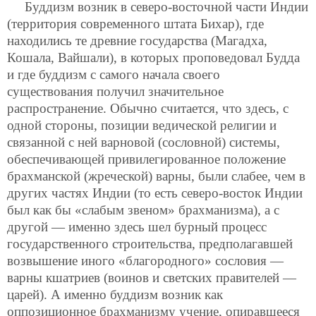
Буддизм возник в северо-восточной части Индии
(территория современного штата Бихар), где
находились те древние государства (Магадха,
Кошала, Вайшали), в которых проповедовал Будда
и где буддизм с самого начала своего
существования получил значительное
распространение. Обычно считается, что здесь, с
одной стороны, позиции ведической религии и
связанной с ней варновой (сословной) системы,
обеспечивающей привилегированное положение
брахманской (жреческой) варны, были слабее, чем в
других частях Индии (то есть северо-восток Индии
был как бы «слабым звеном» брахманизма), а с
другой — именно здесь шел бурный процесс
государственного строительства, предполагавшей
возвышение иного «благородного» сословия —
варны кшатриев (воинов и светских правителей —
царей). А именно буддизм возник как
оппозиционное брахманизму учение, опиравшееся