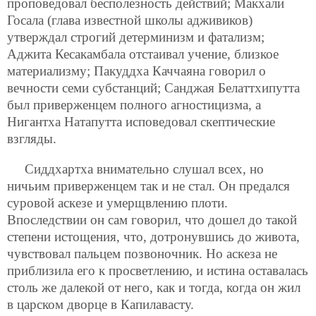
проповедовал бесполезность действий; Макхали
Госала (глава известной школы адживиков)
утверждал строгий детерминизм и фатализм;
Аджита Кесакамбала отстаивал учение, близкое
материализму; Пакуддха Каччаяна говорил о
вечности семи субстанций; Санджая Белаттхипутта
был приверженцем полного агностицизма, а
Нигантха Натапутта исповедовал скептические
взгляды.
Сиддхартха внимательно слушал всех, но
ничьим приверженцем так и не стал. Он предался
суровой аскезе и умерщвлению плоти.
Впоследствии он сам говорил, что дошел до такой
степени истощения, что, дотронувшись до живота,
чувствовал пальцем позвоночник. Но аскеза не
приблизила его к просветлению, и истина оставалась
столь же далекой от него, как и тогда, когда он жил
в царском дворце в Капилавасту.