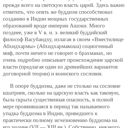
прежде всего на светскую власть царей. Здесь важно
отметить, что опять же буддизм способствовал
созданию в Индии мощных государственных
образований вроде империи Ашоки. Много
позднее, уже в V в. н. э. великий буддийский
философ Васубандху, излагая в своем «Вместилище
Абхидхармы» (Абхидхармакоша) социогенный
миф, почти ничего не говорит о брахманах, но
очень подробно описывает происхождение царской
власти (предлагая один из древнейших вариантов
договорной теории) и воинского сословия.
В опоре буддизма, даже не столько на сословие
кшатриев, сколько на царскую власть как таковую,
была скрыта существенная опасность, в полной
мере проявившаяся в период так называемого
упадка буддизма в Индии, приведшего к
практически полному исчезновению буддизма на
его родине (VII — XIII вв.). Собственно, никакого