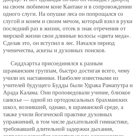
на своем любимом коне Кантаке и в сопровождении
одного слуги. На опушке леса он попрощался со
слугой и конем и своим мечом, который взял в руки
последний раз в жизни, отсек в знак отречения от
мирской жизни свои длинные волосы «цвета меда».
Сделав это, он вступил в лес. Начался период
ученичества, аскезы и духовных поисков.
Сиддхартха присоединялся к разным
шраманским группам, быстро достигая всего, чему
учили их наставники. Наиболее известными из
учителей будущего Будды были Удрака Рамапутра и
Арада Калама. Они проповедовали учение, близкое
санкхье — одной из ортодоксальных брахманских
школ, возникшей, однако, в шраманской среде, а
также учили йогической практике духовных
упражнений, в том числе дыхательной гимнастике,
требовавшей длительной задержки дыхания,