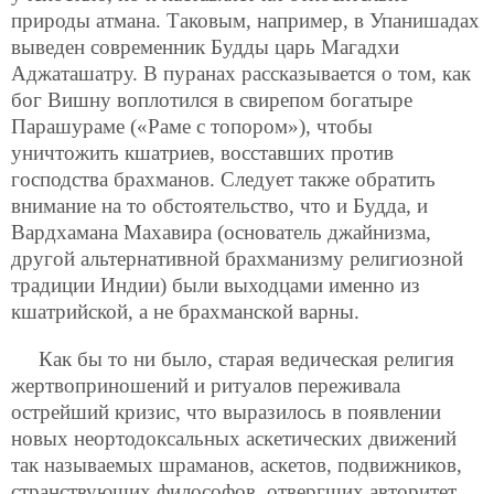
природы атмана. Таковым, например, в Упанишадах
выведен современник Будды царь Магадхи
Аджаташатру. В пуранах рассказывается о том, как
бог Вишну воплотился в свирепом богатыре
Парашураме («Раме с топором»), чтобы
уничтожить кшатриев, восставших против
господства брахманов. Следует также обратить
внимание на то обстоятельство, что и Будда, и
Вардхамана Махавира (основатель джайнизма,
другой альтернативной брахманизму
религиозной
традиции Индии) были выходцами именно из
кшатрийской, а не брахманской варны.
Как бы то ни было, старая ведическая религия
жертвоприношений и ритуалов переживала
острейший кризис, что выразилось в появлении
новых неортодоксальных аскетических движений
так называемых шраманов, аскетов, подвижников,
странствующих философов, отвергших авторитет