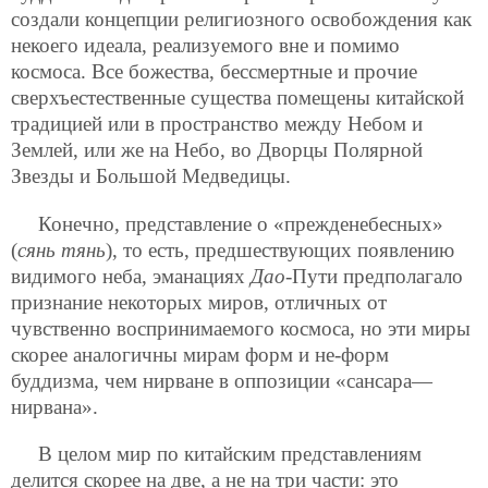
создали концепции религиозного освобождения как
некоего идеала, реализуемого вне и помимо
космоса. Все божества, бессмертные и прочие
сверхъестественные существа помещены китайской
традицией или в пространство между Небом и
Землей, или же на Небо, во Дворцы Полярной
Звезды и Большой Медведицы.
Конечно, представление о «прежденебесных»
(
сянь тянь
), то есть, предшествующих появлению
видимого неба, эманациях
Дао
-Пути предполагало
признание некоторых миров, отличных от
чувственно воспринимаемого космоса, но эти миры
скорее аналогичны мирам форм и не-форм
буддизма, чем нирване в оппозиции «сансара—
нирвана».
В целом мир по китайским представлениям
делится скорее на две, а не на три части: это