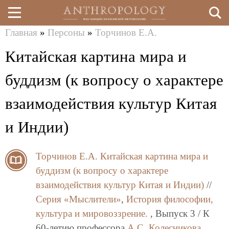
Главная
»
Персоны
»
Торчинов Е.А.
Перейти
Вы
Китайская картина мира и
к
здесь
основному
буддизм (к вопросу о характере
содержанию
взаимодействия культур Китая
и Индии)
Торчинов Е.А.
Китайская картина мира и
буддизм (к вопросу о характере
взаимодействия культур Китая и Индии)
//
Серия «Мыслители»
,
История философии,
культура и мировоззрение.
, Выпуск 3 / К
60-летию профессора
А.С. Колесникова