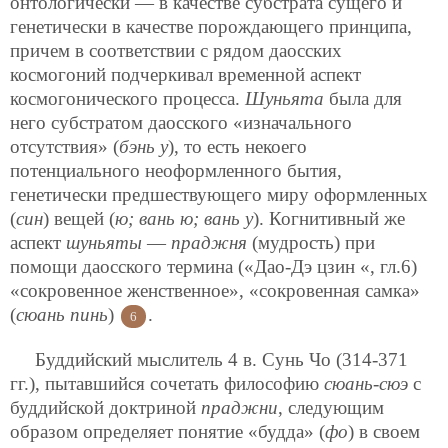
онтологически — в качестве субстрата сущего и
генетически в качестве порождающего принципа,
причем в соответствии с рядом даосских
космогоний подчеркивал временной аспект
космогонического процесса.
Шуньята
была для
него субстратом даосского «изначального
отсутствия» (
бэнь у
), то есть некоего
потенциального неоформленного бытия,
генетически предшествующего миру оформленных
(
син
) вещей (
ю; вань ю; вань у
). Когнитивный же
аспект
шуньяты
—
праджня
(мудрость) при
помощи даосского термина («Дао-Дэ цзин «, гл.6)
«сокровенное женственное», «сокровенная самка»
(
сюань пинь
)
.
6
Буддийский мыслитель 4 в. Сунь Чо (314-371
гг.), пытавшийся сочетать философию
сюань-сюэ
с
буддийской доктриной
праджни
, следующим
образом определяет понятие «будда» (
фо
) в своем