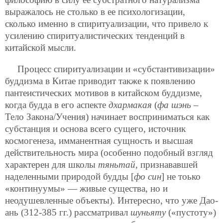
выражалось не столько в ее психологизации,
сколько именно в спиритуализации, что привело к
усилению спиритуалистических тенденций в
китайской мысли.
Процесс спиритуализации и «субстантивизации»
буддизма в Китае приводит также к появлению
пантеистических мотивов в китайском буддизме,
когда будда в его аспекте
дхармакая
(
фа шэнь
–
Тело Закона/Учения) начинает восприниматься как
субстанция и основа всего сущего, источник
космогенеза, имманентная сущность и высшая
действительность мира (особенно подобный взгляд
характерен для школы
тяньтай
, признававшей
наделенными природой будды [
фо син
] не тоько
«континуумы» — живые существа, но и
неодушевленные объекты). Интересно, что уже Дао-
ань (312-385 гг.) рассматривал
шуньяту
(«пустоту»)