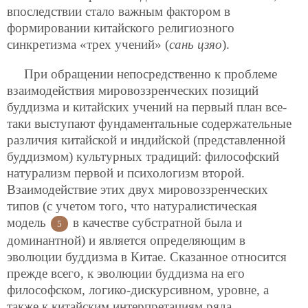
впоследствии стало важным фактором в
формировании китайского религиозного
синкретизма «трех учений» (
сань цзяо
).
При обращении непосредственно к проблеме
взаимодействия мировоззренческих позиций
буддизма и китайских учений на первый план все-
таки выступают фундаментальные содержательные
различия китайской и индийской (представленной
буддизмом) культурных традиций: философский
натурализм первой и психологизм второй.
Взаимодействие этих двух мировоззренческих
типов (с учетом того, что натуралистическая
модель
в качестве субстратной была и
5
доминантной) и является определяющим в
эволюции буддизма в Китае. Сказанное относится
прежде всего, к эволюции буддизма на его
философском, логико-дискурсивном, уровне, а
также к китайским интерпретациям ряда