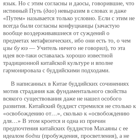
язык. Но с этим согласны и даосы, говорившие, что
истинный Путь (
дао
) невыразим в словах и даже
«Путем» называется только условно. Если с этим не
всегда были согласны конфуцианцы (зачастую
вообще воздерживавшиеся от суждений о
предметах метафизических, ибо они есть то, о чем
цзы бу юэ
— Учитель ничего не говорил), то эта
идея все-таки оставалась хорошо известной
традиционной китайской культуре и вполне
гармонировала с буддийскими подходами.
В написанных в Китае буддийских сочинениях
мотив страдания как фундаментального свойства
всякого существования даже не нашел особого
развития. Китайский буддист стремился не столько к
«освобождению от…», сколько к «освобождению
для…» В этом кроется и одна из причин
предпочтения китайских буддистов Махаяны с ее
идеалом
бодхи
(пробуждения, просветления), а не