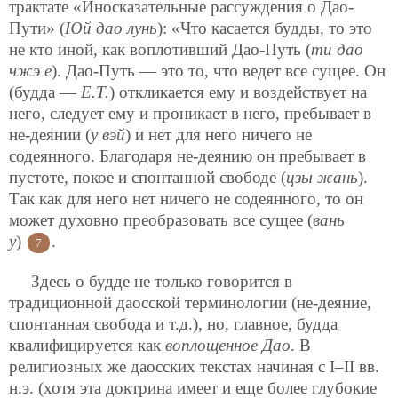
трактате «Иносказательные рассуждения о Дао-
Пути» (
Юй дао лунь
): «Что касается будды, то это
не кто иной, как воплотивший Дао-Путь (
ти дао
чжэ е
). Дао-Путь — это то, что ведет все сущее. Он
(будда —
Е.Т.
) откликается ему и воздействует на
него, следует ему и проникает в него, пребывает в
не-деянии (
у вэй
) и нет для него ничего не
содеянного. Благодаря не-деянию он пребывает в
пустоте, покое и спонтанной свободе (
цзы жань
).
Так как для него нет ничего не содеянного, то он
может духовно преобразовать все сущее (
вань
у
)
.
7
Здесь о будде не только говорится в
традиционной даосской терминологии (не-деяние,
спонтанная свобода и т.д.), но, главное, будда
квалифицируется как
воплощенное Дао
. В
религиозных же даосских текстах начиная с I–II вв.
н.э. (хотя эта доктрина имеет и еще более глубокие