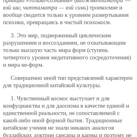
принцип «только-сознания» (
виджняптиматра
—
вэй ши
;
читтаматра — вэй синь
) троекосмие и
вообще сводится только к уровням развертывания
психики, превращаясь в чистый психокосм.
3. Это мир, подверженный циклическим
разрушениям и воссозданиям, не охватывающим
только высшую часть мира форм (ступень
четвертого уровня медитативного сосредоточения)
и мира не-форм.
Совершенно иной тип представлений характерен
для традиционной китайской культуры.
1. Чувственный космос выступает и для
конфуцианства и для даосизма в качестве единой и
единственной реальности, не сопоставляемой с
какой-либо иной формой бытия. Традиционные
китайские учения не знали никаких аналогов
буддийских доктрин сансары и кармы и поэтому не