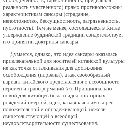
упорядоченность, гармоничность, предельная
реальность чувственного) прямо противоположны
характеристикам сансары (страдание,
непостоянство, бессущностность, загрязненность,
пустотность). Тем не менее, состоявшееся в Китае
утверждение буддийской традиции свидетельствует
и о принятии доктрины сансары.
Думается, однако, что идея сансары оказалась
привлекательной для носителей китайской культуры
не как точка отталкивания для достижения
освобождения (нирваны), а как своеобразный
вариант китайского представления о всеобщности
перемен и трансформаций (
и
). Принципиально
новой для китайцев была и идея повторных
рождений-смертей, идея, казавшаяся им скорее
положительной и обнадеживающей, нежели
свидетельствующей о всеобщей
неудовлетворительности существования.