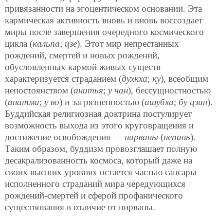
привязанности на эгоцентическом основании. Эта
кармическая активность вновь и вновь воссоздает
миры после завершения очередного космического
цикла (
кальпа
;
цзе
). Этот мир непрестанных
рождений, смертей и новых рождений,
обусловленных кармой живых существ
характеризуется страданием (
духкха
;
ку
), всеобщим
непостоянством (
анитья
;
у чан
), бессущностностью
(
анатма
;
у во
) и загрязненностью (
ашубха
;
бу цзин
).
Буддийская религиозная доктрина постулирует
возможность выхода из этого круговращения и
достижение освобождения —
нирваны
(
непань
).
Таким образом, буддизм провозглашает полную
десакрализованность космоса, который даже на
своих высших уровнях остается частью сансары —
исполненного страданий мира чередующихся
рождений-смертей и сферой профанического
существования в отличие от нирваны.