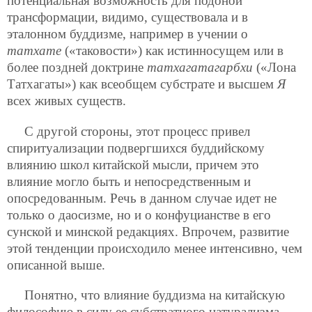
потенциальная возможность для подоной
трансформации, видимо, существовала и в
эталонном буддизме, например в учении о
татхате
(«таковости») как истинносущем или в
более поздней доктрине
татхагатагарбхи
(«Лона
Татхагаты») как всеобщем субстрате и высшем
Я
всех живых существ.
С другой стороны, этот процесс привел
спиритуализации подвергшихся буддийскому
влиянию школ китайской мысли, причем это
влияние могло быть и непосредственным и
опосредованным. Речь в данном случае идет не
только о даосизме, но и о конфуцианстве в его
сунской и минской редакциях. Впрочем, развитие
этой тенденции происходило менее интенсивно, чем
описанной выше.
Понятно, что влияние буддизма на китайскую
философию в силу ее субстратного натурализма