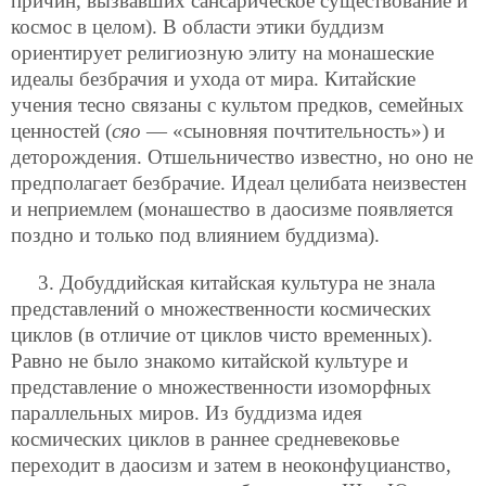
причин, вызвавших сансарическое существование и
космос в целом). В области этики буддизм
ориентирует религиозную элиту на монашеские
идеалы безбрачия и ухода от мира. Китайские
учения тесно связаны с культом предков, семейных
ценностей (
сяо
— «сыновняя почтительность») и
деторождения. Отшельничество известно, но оно не
предполагает безбрачие. Идеал целибата неизвестен
и неприемлем (монашество в даосизме появляется
поздно и только под влиянием буддизма).
3. Добуддийская китайская культура не знала
представлений о множественности космических
циклов (в отличие от циклов чисто временных).
Равно не было знакомо китайской культуре и
представление о множественности изоморфных
параллельных миров. Из буддизма идея
космических циклов в раннее средневековье
переходит в даосизм и затем в неоконфуцианство,