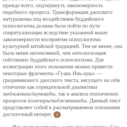
прежде всего, подчеркнуть закономерность
подобного процесса. Трансформация даосского
натурализма под воздействием буддийского
психологизма должна была пойти по пути
спиритуализации вследствие указанной выше
закономерности восприятия психологизма
культурной китайской традицией. Тем не менее, она
была менее интенсивной, чем онтологизация
собственно буддийского психологизма. Для
иллюстрации этого положения можно привести
некоторые фрагменты «Гуань Инь-цзы» —
средневекового даосского текста, несущего на себе
отпечатки как отрицательной диалектики
мадхьямики/шуньвады
, так и анализа психических
процессов
йогачары/виджнянавады
. Данный текст
представляет собой в рассматриваемом отношении
достаточный интерес
.
9
«Все люди видят сны, и эти сны различны. Сон