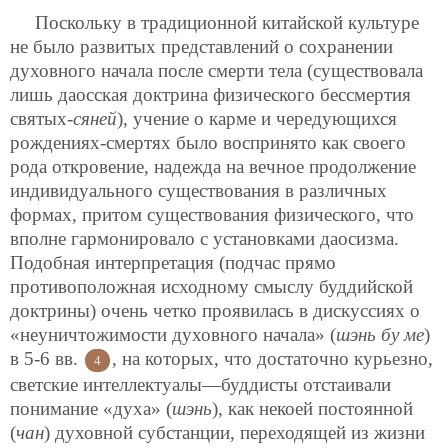
Поскольку в традиционной китайской культуре
не было развитых представлений о сохранении
духовного начала после смерти тела (существовала
лишь даосская доктрина физического бессмертия
святых-
сяней
), учение о карме и чередующихся
рождениях-смертях было воспринято как своего
рода откровение, надежда на вечное продолжение
индивидуального существования в различных
формах, притом существования физического, что
вполне гармонировало с установками даосизма.
Подобная интерпретация (подчас прямо
противоположная исходному смыслу буддийской
доктрины) очень четко проявилась в дискуссиях о
«неуничтожимости духовного начала» (
шэнь бу ме
)
в 5-6 вв.
, на которых, что достаточно курьезно,
4
светские интеллектуалы—буддисты отстаивали
понимание «духа» (
шэнь
), как некоей постоянной
(
чан
) духовной субстанции, переходящей из жизни