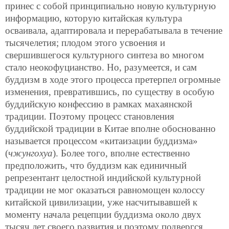
принес с собой принципиально новую культурную
информацию, которую китайская культура
осваивала, адаптировала и перерабатывала в течение
тысячелетия; плодом этого усвоения и
свершившегося культурного синтеза во многом
стало неокофуцианство. Но, разумеется, и сам
буддизм в ходе этого процесса претерпел огромные
изменения, превратившись, по существу в особую
буддийскую конфессию в рамках махаянской
традиции. Поэтому процесс становления
буддийской традиции в Китае вполне обоснованно
называется процессом «китаизации буддизма»
(
чжунгохуа
). Более того, вполне естественно
предположить, что буддизм как единичный
репрезентант целостной индийской культурной
традиции не мог оказаться равномощен колоссу
китайской цивилизации, уже насчитывавшей к
моменту начала рецепции буддизма около двух
тысяч лет своего развития и поэтому подвергся