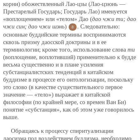
корни) обожествленный Лао-цзы (Лао-цзюнь —
Престарелый Государь; Государь Лао) именуется
«воплощением» или «телом» Дао (
дао чжи ти; дао
чжи син; дао чжи шэнь
)
. Следовательно:
8
основные буддийские термины воспринимаются
сквозь призму даосской доктрины и в ее
терминологии; кроме того, использование слова
ти
(воплощение, воплотивший) применительно к будде
весьма существенно и в плане усиления
субстанциалистских тенденций в китайском
буддизме в процессе его онтологизации, поскольку
это слово (в качестве существительного первое
значение — «тело») выражает в китайской
философии (по крайней мере, со времен Ван Би)
понятие «субстанция», как об этом уже говорилось
выше.
Обращаясь к процессу спиритуализации
даосизма под воздействием буддизма, необходимо