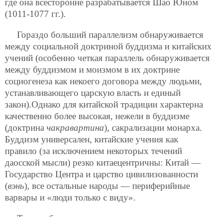
где она всесторонне разрабатывается Шао Юном
(1011-1077 гг.).
Гораздо больший параллелизм обнаруживается
между социальной доктриной буддизма и китайских
учений (особенно четкая параллель обнаруживается
между буддизмом и моизмом в их доктрине
социогенеза как некоего договора между людьми,
устанавливающего царскую власть и единый
закон).Однако для китайской традиции характерна
качественно более высокая, нежели в буддизме
(доктрина
чакравартина
), сакрализации монарха.
Буддизм универсален, китайские учения как
правило (за исключением некоторых течений
даосской мысли) резко китаецентричны: Китай —
Государство Центра и царство цивилизованности
(
вэнь
), все остальные народы — периферийные
варвары и «люди только с виду».