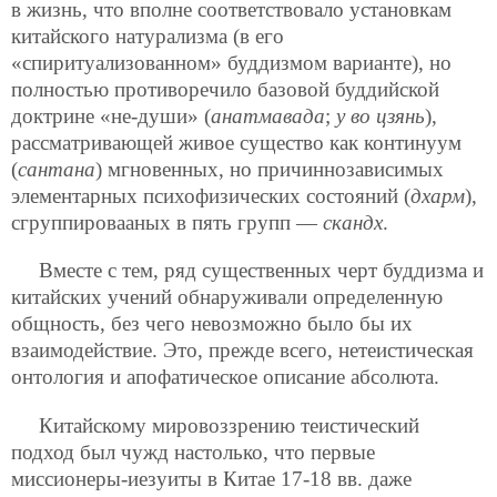
в жизнь, что вполне соответствовало установкам
китайского натурализма (в его
«спиритуализованном» буддизмом варианте), но
полностью противоречило базовой буддийской
доктрине «не-души» (
анатмавада
;
у во цзянь
),
рассматривающей живое существо как континуум
(
сантана
) мгновенных, но причиннозависимых
элементарных психофизических состояний (
дхарм
),
сгруппировааных в пять групп —
скандх
.
Вместе с тем, ряд существенных черт буддизма и
китайских учений обнаруживали определенную
общность, без чего невозможно было бы их
взаимодействие. Это, прежде всего, нетеистическая
онтология и апофатическое описание абсолюта.
Китайскому мировоззрению теистический
подход был чужд настолько, что первые
миссионеры-иезуиты в Китае 17-18 вв. даже