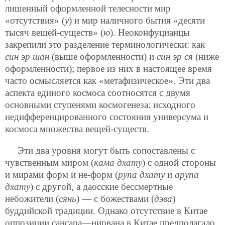
лишенный оформленной телесности мир
«отсутствия» (
у
) и мир наличного бытия «десяти
тысяч вещей-существ» (
ю
). Неоконфуцианцы
закрепили это разделение терминологически: как
син эр шан
(выше оформленности) и
син эр ся
(ниже
оформленности); первое из них в настоящее время
часто осмысляется как «метафизическое». Эти два
аспекта единого космоса соотносятся с двумя
основными ступенями космогенеза: исходного
недифференцированного состояния универсума и
космоса множества вещей-существ.
Эти два уровня могут быть сопоставлены с
чувственным миром (
кама дхату
) с одной стороны
и мирами форм и не-форм (
рупа дхату
и
арупа
дхату
) с другой, а даосские бессмертные
небожители (
сянь
) — с божествами (
дэва
)
буддийской традиции. Однако отсутствие в Китае
оппозиции сансара—нирвана в Китае предполагало