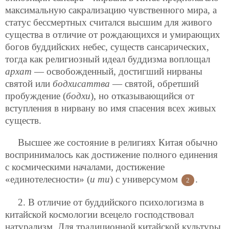
максимальную сакрализацию чувственного мира, а
статус бессмертных считался высшим для живого
существа в отличие от рождающихся и умирающих
богов буддийских небес, существ сансарических,
тогда как религиозный идеал буддизма воплощал
архат
— освобожденный, достигший нирваны
святой или
бодхисаттва
— святой, обретший
пробуждение (
бодхи
), но отказывающийся от
вступления в нирвану во имя спасения всех живых
существ.
Высшее же состояние в религиях Китая обычно
воспринималось как достижение полного единения
с космическими началами, достижение
«единотелесности» (
и ти
) с универсумом
.
2
2. В отличие от буддийского психологизма в
китайской космологии всецело господствовал
натурализм. Для традиционной китайской культуры