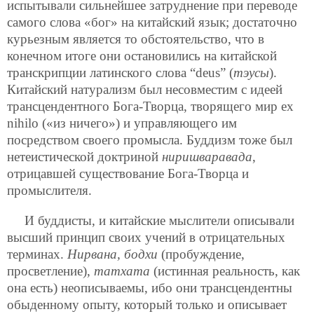
испытывали сильнейшее затруднение при переводе
самого слова «бог» на китайский язык; достаточно
курьезным является то обстоятельство, что в
конечном итоге они остановились на китайской
транскрипции латинского слова “deus” (
тэусы
).
Китайский натурализм был несовместим с идеей
трансцендентного Бога-Творца, творящего мир ex
nihilo («из ничего») и управляющего им
посредством своего промысла. Буддизм тоже был
нетеистической доктриной
ниришваравада
,
отрицавшей существование Бога-Творца и
промыслителя.
И буддисты, и китайские мыслители описывали
высший принцип своих учений в отрицательных
терминах.
Нирвана, бодхи
(пробуждение,
просветление),
татхата
(истинная реальность, как
она есть) неописываемы, ибо они трансцендентны
обыденному опыту, который только и описывает