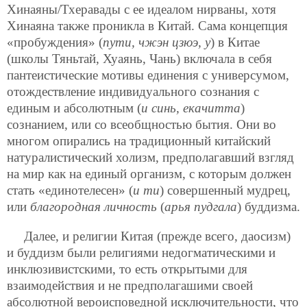
Хинаяны/Тхеравады с ее идеалом нирваны, хотя
Хинаяна также проникла в Китай. Сама концепция
«пробуждения» (
пути, чжэн цзюэ, у
) в Китае
(школы Тяньтай, Хуаянь, Чань) включала в себя
пантеистические мотивы единения с универсумом,
отождествление индивидуального сознания с
единым и абсолютным (
и синь, екачитта
)
сознанием, или со всеобщностью бытия. Они во
многом опирались на традиционный китайский
натуралистический холизм, предполагавший взгляд
на мир как на единый организм, с которым должен
стать «единотелесен» (
и ти
) совершенный мудрец,
или
благородная личность
(
арья пудгала
) буддизма.
Далее, и религии Китая (прежде всего, даосизм)
и буддизм были религиями недогматическими и
инклюзивистскими, то есть открытыми для
взаимодействия и не предполагашими своей
абсолютной вероисповедной исключительности, что