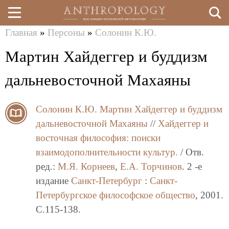
Главная
»
Персоны
»
Солонин К.Ю.
Перейти
Вы
Мартин Хайдеггер и буддизм
к
здесь
основному
дальневосточной Махаяны
содержанию
Солонин К.Ю.
Мартин Хайдеггер и буддизм
дальневосточной Махаяны
//
Хайдеггер и
восточная философия: поиски
взаимодополнительности культур.
/ Отв.
ред.:
М.Я. Корнеев
,
Е.А. Торчинов
. 2 -е
издание
Санкт-Петербург
:
Санкт-
Петербургское философское общество
, 2001.
C.115-138.