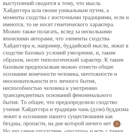
выступлений сводится к тому, что мысль
Хайдеггера шла своим уникальным путем, а
моменты сходства с восточными традициями, если и
имеются, то не носят генетического характера.
Можно также полагать, вслед за несколькими
японскими авторами, что элементы сходства
Хайдеггера и, например, буддийской мысли, лежат в
сходстве базовых условий умозрения, и, таким
образом, носят типологический характер. К таким
базовым предпосылкам можно отнести общее
осознание конечности человека, ничтожности и
неосновательности его личного бытия,
неспособностью человека к умотрению
трансцендентных оснований феноменального
бытия. То общее, что предопределило сходство
учения Хайдеггера и традиции чань (дзэн) буддизма
лежит в осознании нашего существования как
бездны, пропасти, на дне которой ничего нет
.
3
Но это самое отсутствие, «пустота» и есть с точки