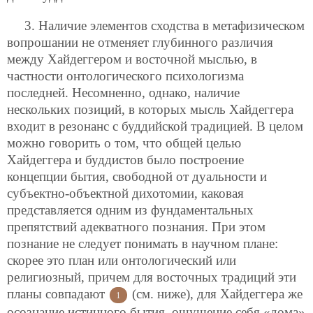
3. Наличие элементов сходства в метафизическом
вопрошании не отменяет глубинного различия
между Хайдеггером и восточной мыслью, в
частности онтологического психологизма
последней. Несомненно, однако, наличие
нескольких позиций, в которых мысль Хайдеггера
входит в резонанс с буддийской традицией. В целом
можно говорить о том, что общей целью
Хайдеггера и буддистов было построение
концепции бытия, свободной от дуальности и
субъектно-объектной дихотомии, каковая
представляется одним из фундаментальных
препятствий адекватного познания. При этом
познание не следует понимать в научном плане:
скорее это план или онтологический или
религиозный, причем для восточных традиций эти
планы совпадают
(см. ниже), для Хайдеггера же
1
осознание истинного бытия, ощущение себя «дома»