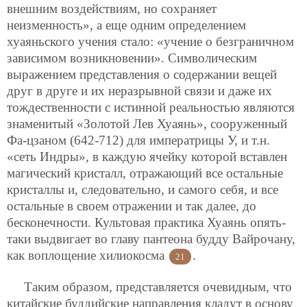
внешним воздействиям, но сохраняет
неизменность», а еще одним определением
хуаяньского учения стало: «учение о безграничном
зависимом возникновении». Символическим
выражением представления о содержании вещей
друг в
друге и их неразрывной связи и даже их
тождественности с истинной реальностью являются
знаменитый «Золотой Лев Хуаянь», сооруженный
Фа-цзаном (642-712) для императрицы У, и т.н.
«сеть Индры», в каждую ячейку которой вставлен
магический кристалл, отражающий все остальные
кристаллы и, следовательно, и самого себя, и все
остальные в своем отражении и так далее, до
бесконечности. Культовая практика Хуаянь опять-
таки выдвигает во главу пантеона будду Вайрочану,
как воплощение хилиокосма
.
21
Таким образом, представляется очевидным, что
китайские буддийские направления кладут в основу