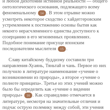
и любой дихотомии истинной реальности — общего
онтологического основания, подлежащего всему
феноменальному
. В этом отрывке можно
14
усмотреть некоторое сходство с хайдеггеровским
устремлением к постижению основы бытия как
некоего нерасчлененного единства доступного к
созерцанию в его мгновенных проявлениях.
Подобное понимание присуще японским
последователям мыслителя
.
15
Славу китайскому буддизму составили три
направления-Хуаянь, Тяньтай и чань. Первое из них
получило в литературе наименование «учение о
возникновении из природы», а второе «учение о
полноте принципа». Третье из этих учений можно
было бы определить как «учение о видении
природы»
. Как справедливо отмечается в
16
литературе, несмотря на значительные отличия и
подчас острую полемику между собой, эти учения