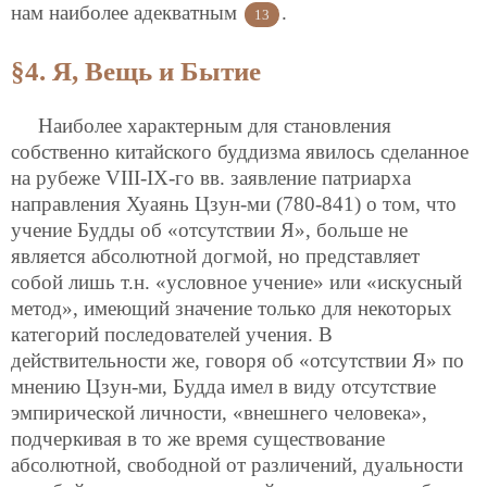
нам наиболее адекватным
.
13
§4. Я, Вещь и Бытие
Наиболее характерным для становления
собственно китайского буддизма явилось сделанное
на рубеже VIII-IX-го вв. заявление патриарха
направления Хуаянь Цзун-ми (780-841) о том, что
учение Будды об «отсутствии Я», больше не
является абсолютной догмой, но представляет
собой лишь т.н. «условное учение» или «искусный
метод», имеющий значение только для некоторых
категорий последователей учения. В
действительности же, говоря об «отсутствии Я»
по
мнению Цзун-ми, Будда имел в виду отсутствие
эмпирической личности, «внешнего человека»,
подчеркивая в то же время существование
абсолютной, свободной от различений, дуальности