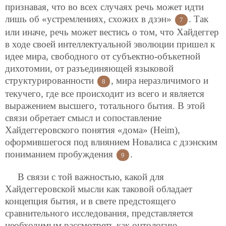
признавая, что во всех случаях речь может идти
лишь об «устремлениях, схожих в дзэн»
. Так
7
или иначе, речь может вестись о том, что Хайдеггер
в ходе своей интеллектуальной эволюции пришел к
идее мира, свободного от субъектно-объкетной
дихотомии, от разъединяющей языковой
структурированности
, мира неразличимого и
8
текучего, где все происходит из всего и является
выражением высшего, тотального бытия. В этой
связи обретает смысл и сопоставление
Хайдеггеровского понятия «дома» (Heim),
оформившегося под влиянием Новалиса с дзэнским
пониманием пробуждения
.
9
В связи с той важностью, какой для
Хайдеггеровской мысли как таковой обладает
концепция бытия, и в свете предстоящего
сравнительного исследования, представляется
необходимым рассмотреть как онтологию