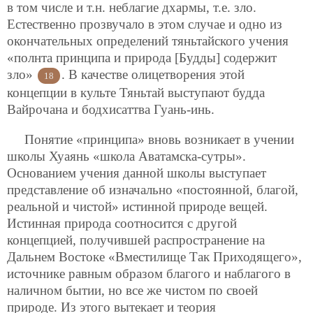
в том числе и т.н. неблагие дхармы, т.е. зло.
Естественно прозвучало в этом случае и одно из
окончательных определений тяньтайского учения
«полнта принципа и природа [Будды] содержит
зло»
. В качестве олицетворения этой
18
концепции в культе Тяньтай выступают будда
Вайрочана и бодхисаттва Гуань-инь.
Понятие «принципа» вновь возникает в учении
школы Хуаянь «школа Аватамска-сутры».
Основанием учения данной школы выступает
представление об изначально «постоянной, благой,
реальной и чистой» истинной природе вещей.
Истинная природа соотносится с другой
концепцией, получившей распространение на
Дальнем Востоке «Вместилище Так Приходящего»,
источнике равным образом благого и наблагого в
наличном бытии, но все же чистом по своей
природе. Из этого вытекает и теория