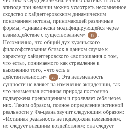
чистой» в сердцевине «наличного бытия». В этом
эпизоде при желании можно усмотреть несомненное
сходство с хайдеггеровскким динамическим
пониманием истины, принимающей различные
формы, «динамически модифицирующейся через
взаимодействие с существованием»
.
19
Несомненно, что общий дух хуаяньского
философствования близок в данном случае к
характеру хайдеггеровского «вопрошания о том,
что есть», понимаемого как стремление к
выяснению того, «что есть в
действительности»
. Эта неизменность
20
сущности не влияет на изменение акциденции, так
что неизменная истинная природа постоянно
подвержена превращениям и проявляет себя через
них. Таким образом, полное определение истинной
реальности у Фа-цзана звучит следующим образом:
«Истинная реальность не подвержена изменениям,
но следует внешним воздействиям; она следует