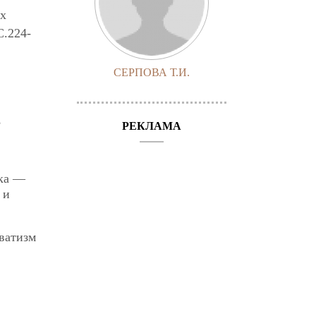
ых
C.224-
СЕРПОВА Т.И.
,
РЕКЛАМА
ека —
 и
ватизм