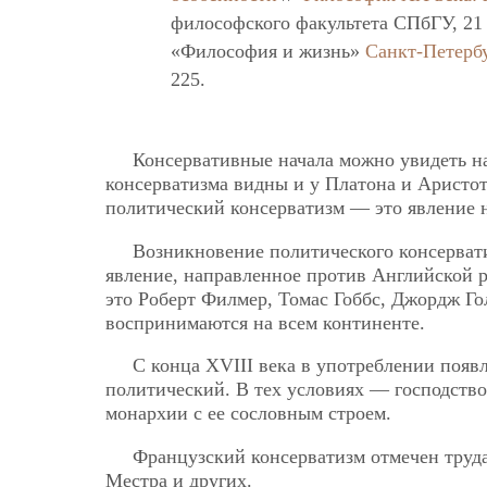
философского факультета СПбГУ, 21
«Философия и жизнь»
Санкт-Петерб
225.
Консервативные начала можно увидеть на
консерватизма видны и у Платона и Аристот
политический консерватизм — это явление 
Возникновение политического консервати
явление, направленное против Английской 
это Роберт Филмер, Томас Гоббс, Джордж Го
воспринимаются на всем континенте.
С конца XVIII века в употреблении появ
политический. В тех условиях — господство
монархии с ее сословным строем.
Французский консерватизм отмечен труд
Местра и других.