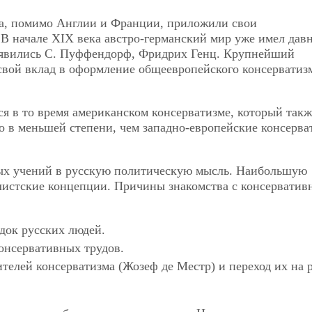
а, помимо Англии и Франции, приложили свои
В начале XIX века австро-германский мир уже имел дав
 явились С. Пуффендорф, Фридрих Генц. Крупнейший
свой вклад в оформление общеевропейского консерватиз
я в то время американском консерватизме, который такж
о в меньшей степени, чем западно-европейские консерв
ых учений в русскую политическую мысль. Наибольшую
листские концепции. Причины знакомства с консервати
док русских людей.
консервативных трудов.
телей консерватизма (Жозеф де Местр) и переход их на 