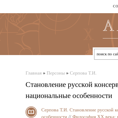
С
Главная
»
Персоны
»
Серпова Т.И.
Вы
Становление русской консер
здесь
национальные особенности
Серпова Т.И.
Становление русской к
особенности
//
Философия XX века: 