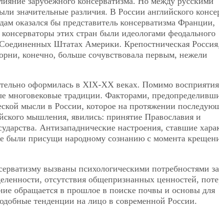
влияние зарубежного консерватизма. Но между русскими
ыли значительные различия. В России английского консе
лядам оказался бы представитель консерватизма Франции,
о консерваторы этих стран были идеологами феодального
 Соединенных Штатах Америки. Крепостническая Россия,
корни, конечно, больше сочувствовала первым, нежели
ательно оформилась в XIX-XX веках. Помимо восприятия
ные многовековые традиции. Факторами, предопределивш
еской мысли в России, которое на протяжении последую
ийского мышления, явились: принятие Православия и
сударства. Антизападнические настроения, ставшие хара
же были присущи народному сознанию с момента крещен
нсерватизму вызваны психологическими потребностями 
еленности, отсутствия общепризнанных ценностей, пот
ание обращается в прошлое в поиске почвы и основы для
Подобные тенденции на лицо в современной России.