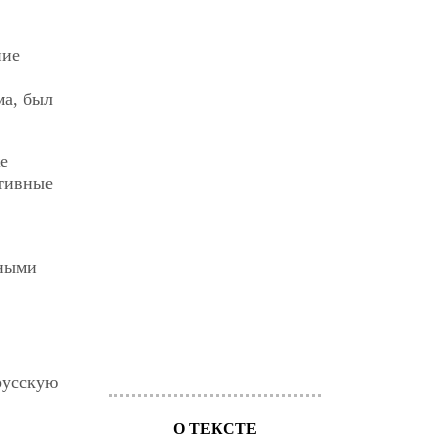
ние
ма, был
е
ативные
вными
русскую
О ТЕКСТЕ