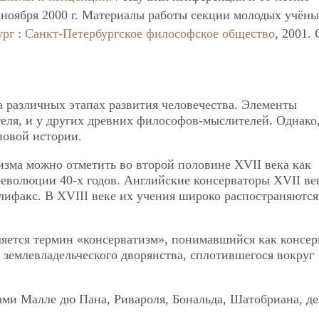
 ноября 2000 г. Материалы работы секции молодых учён
ург
:
Санкт-Петербургское философское общество
, 2001. 
 различных этапах развития человечества. Элементы
еля, и у других древних философов-мыслителей. Однако
новой истории.
зма можно отметить во второй половине XVII века как
революции 40-х годов. Английские консерваторы XVII в
лифакс. В XVIII веке их учения широко распостраняются
ляется термин «консерватизм», понимавшийся как консер
 землевладельческого дворянства, сплотившегося вокруг
ами Малле дю Пана, Ривароля, Бональда, Шатобриана, де