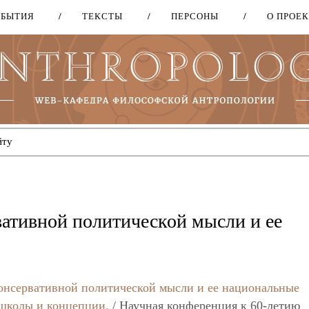
ОБЫТИЯ
ТЕКСТЫ
ПЕРСОНЫ
О ПРОЕ
Перейти
к
основному
содержанию
вативной политической мысли и ее
онсервативной политической мысли и ее национальные
школы и концепции.
/ Научная конференция к 60-летию