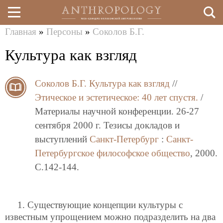
Главная
»
Персоны
»
Соколов Б.Г.
Перейти
Вы
Культура как взгляд
к
здесь
основному
Соколов Б.Г.
Культура как взгляд
//
содержанию
Этическое и эстетическое: 40 лет спустя.
/
Материалы научной конференции. 26-27
сентября 2000 г. Тезисы докладов и
выступлений
Санкт-Петербург
:
Санкт-
Петербургское философское общество
, 2000.
C.142-144.
1. Существующие концепции культуры с
известным упрощением можно подразделить на два