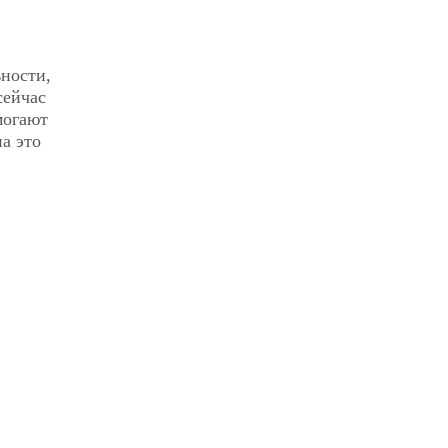
ности,
сейчас
могают
а это