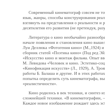
Современный кинематограф совсем не тот
язык, жанры, способы конструирования реал
взглянуть на представления о реальности и 
десятилетия его развития (не претендуя, раз
Литература о кино необычайно разнообраз
начале появления и становления кино вышел 
Луи Деллюка «Фотогения кино» (М.,1924) и 
сборник статей «Поэтика кино» (Под ред Эй
«Искусство кино и монтаж фильма. Опыт вве
М. Левидова «Человек и кино. Эстетико-соц
«Кинофикация искусств» (Л., 1929), А. Троя
работы Б. Балаша и другие. И в этих работ
попытка определить суть кинематографа, вы
«реалистичности».
Кино родилось в век техники, и синтез и
сложнейшей техники. «В кинематографии, — 
Каждое новое изображение рождает здесь эс