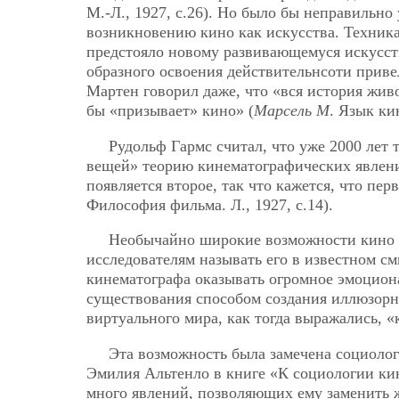
М.-Л., 1927, с.26). Но было бы неправильно
возникновению кино как искусства. Техника
предстояло новому развивающемуся искусств
образного освоения действительнсоти приве
Мартен говорил даже, что «вся история жив
бы «призывает» кино» (
Марсель М
. Язык ки
Рудольф Гармс считал, что уже 2000 лет
вещей» теорию кинематографических явлений
появляется второе, так что кажется, что пер
Философия фильма. Л., 1927, с.14).
Необычайно широкие возможности кино 
исследователям называть его в известном с
кинематографа оказывать огромное эмоциона
существования способом создания иллюзорн
виртуального мира, как тогда выражались, 
Эта возможность была замечена социолог
Эмилия Альтенло в книге «К социологии кин
много явлений, позволяющих ему заменить 