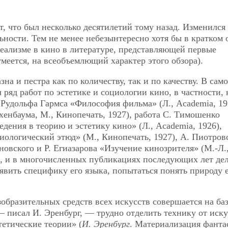
, что был несколько десятилетий тому назад. Изменился 
ьности. Тем не менее небезынтересно хотя бы в кратком 
реализме в кино в литературе, представляющей первые
умеется, на всеобъемлющий характер этого обзора).
на и пестра как по количеству, так и по качеству. В сам
ряд работ по эстетике и социологии кино, в частности,
Рудольфа Гармса «Философия фильма» (Л., Academia, 19
хенбаума, М., Кинопечать, 1927), работа С. Тимошенко
дения в теорию и эстетику кино» (Л., Academia, 1926),
иологический этюд» (М., Кинопечать, 1927), А. Пиотров
новского и Р. Егиазарова «Изучение кинозрителя» (М.-Л.,
ах, и в многочисленных публикациях последующих лет де
явить специфику его языка, попытаться понять природу 
зобразительных средств всех искусств совершается на ба
писал И. Эренбург, — трудно отделить технику от иску
тетические теории» (
И. Эренбург
. Материализация фанта