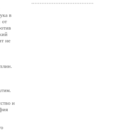
и
ука в
 от
ротив
ский
ит не
аплин.
угим.
ство и
фия
го