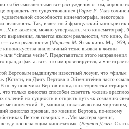
ваются бессмысленными все рассуждения о том, хорошо и
ще оправдать его существование» (
Гармс Р
. Указ.сочинен
но удивительной способности кинематографа, некоторые
ма реальность. Так, известный французский кинокритик 
 «…Мне кажется, можно утверждать, что кинематограф, б
го выражения, является языком реальности, что кино, б
о — сама реальность» (
Марсель М
. Язык кино. М., 1959, 
ке киноискусства аналогичный тезис вызвал к жизни
 или “cinema verite”. Представители этого направления
о правда факта, все, что импровизируется, а «не играетс
игой Вертовым выдвинули известный лозунг, что «фильм
». (Кстати, на Дзигу Вертова и Эйзенштейна часто ссыл
 В пылу полемики Вертов иногда категорически отрицал 
я, что только киноглаз способен схватить «жизнь врасплох
х явлений их сущность и открыть путь «к созданию све
аз механический. Я, машина, показываю вам мир таким,
ущий киноглаз призван, по мнению Вертова, по-новому
аботниках Вертов говорил: «…Мы мастера зрения,
 всюду поспевающим киноглазом». (
Вертов Дзига
. Стать