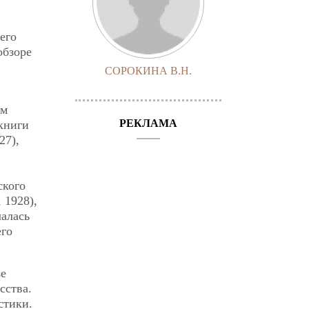
его
обзоре
СОРОКИНА В.Н.
ом
РЕКЛАМА
 книги
27),
ского
 1928),
лалась
его
зе
сства.
стики.