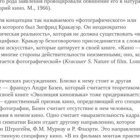
ого рода заявления провоцировали обвинение его в натур
орий кино. М., 1966).
ля концепции так называемого «фотографического» или
м которого был Зигфрид Кракауэр. Он неоднократно
ическая реальность», которая не должна существовать «в
ецифике. Кракауэр безоговорочно присоединяется к слов
и искусства», которые цитирует в своей книге. «Кино 
т многие стороны действительности
неизменными; оно, к
тается фотографической» (
Kracauer S.
Nature of film. Lon
тических рассуждениях. Близко к нему стоит и другая
е — француз Андре Базен, который считается теоретиком
 своей книге «Эволюция киноязыка» тоже придерживаетс
 — единственный признак кино, определяющий его специ
отографии, Базен считает отсутствие в нем человека,
ения в немом кино. Одно считает «выразительность кадра
 симпатии Базен отдает другому направлению, которое
н Штрогейм, Ф.М. Мурнау и Р. Флаэрти. Это направлени
истинную специфику кино. «В их фильмах монтаж практи