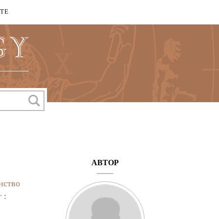
КТЕ
АВТОР
нство
г
: