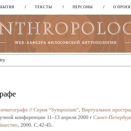
ОБЫТИЯ
ТЕКСТЫ
ПЕРСОНЫ
О ПРОЕ
Перейти
к
основному
содержанию
графе
инематографе
//
Серия “Symposium”
,
Виртуальное простра
аучной конференции 11–13 апреля 2000 г
Санкт-Петербур
бщество
, 2000. C.42-45.