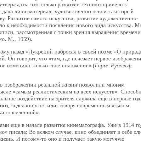
 утверждать, что только развитие техники привело к
 дала лишь материал, художественно освоить который
у. Развитие самого искусства, развитие художественно-
ло к необходимости появления нового вида искусства. М
описи, рассмотренная с точки зрения выражения времени
но. М., 1959).
 тому назад «Лукреций набросал в своей поэме «О природ
. Он говорит, что «там, где исчезает первое изображени
вое изменило только свое положение» (
Гармс Рудольф
.
в изображении реальной жизни позволили многим
мысле «самым реалистическим из всех искусств». Способ
льное воздействие на зрителя служила еще в первые год
ого, «сделанного»,
или, говоря современным языком,
«киновселенной».
ами еще в начале развития кинематографа. Уже в 1914 го
о» писала: Во всяком случае, кино объединяет в себе с
жизнь. И потому-то оно и получает такую могучую