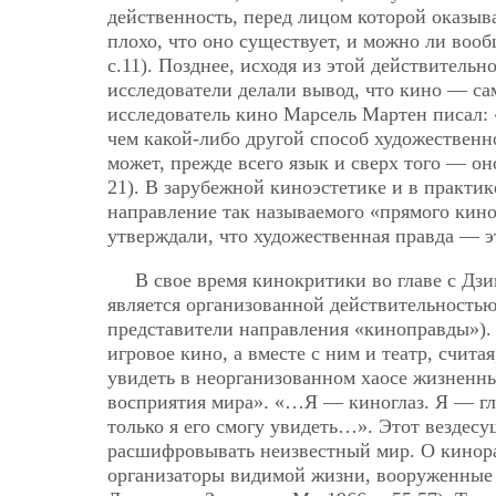
действенность, перед лицом которой оказы
плохо, что оно существует, и можно ли вооб
с.11). Позднее, исходя из этой действитель
исследователи делали вывод, что кино — са
исследователь кино Марсель Мартен писал:
чем какой-либо другой способ художественно
может, прежде всего язык и сверх того — он
21). В зарубежной киноэстетике и в практи
направление так называемого «прямого кино»
утверждали, что художественная правда — эт
В свое время кинокритики во главе с Дз
является организованной действительностью
представители направления «киноправды»).
игровое кино, а вместе с ним и театр, счита
увидеть в неорганизованном хаосе жизненны
восприятия мира». «…Я — киноглаз. Я — гл
только я его смогу увидеть…». Этот вездес
расшифровывать неизвестный мир. О кинор
организаторы видимой жизни, вооруженные