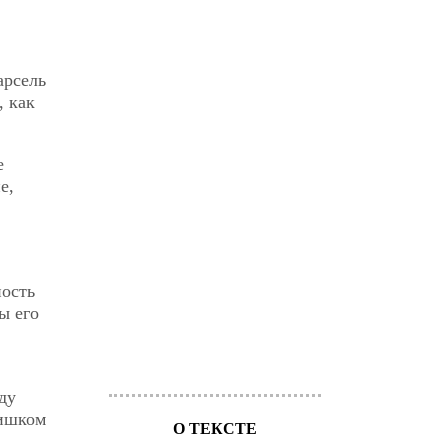
арсель
, как
е
е,
ность
ы его
ду
лишком
О ТЕКСТЕ