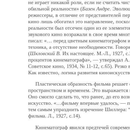
не играет никакой роли, если не считать ч
обильной реальности» (
Базен Андре
. Эволюц
режиссеры, в отличие от представителей пер
кино лишь обогатил это направление, поскол
реальности был отсечен один из ее элементо
звукового кино возражали в свое время мно
писал: «… перед цветным кинематографом и
техника, а отсутствие необходимости. Гово
(
Шкловский В.
Их настоящее. М.-Л., 1927, с
процентов кинематографа», — утверждал А.
Советское кино, 1934, № 11-12, с.65). Резк
Как известно, логика развития киноискусств
Пластическая образность фильма решает
пространством и временем. Это выражается н
Оно смогло сделать то, что ранее, до его в
искусство. «…фильму впервые удалось, — п
тем самым упразднить изречение Шиллера: “
фильма. Л., 1927, с.14).
Кинематограф явился предтечей современ