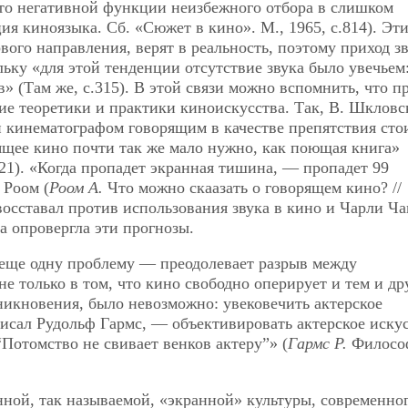
исто негативной функции неизбежного отбора в слишком
ия киноязыка. Сб. «Сюжет в кино». М., 1965, с.814). Эт
вого направления, верят в реальность, поэтому приход зв
ьку «для этой тенденции отсутствие звука было увечьем:
в» (Там же, с.315). В этой связи можно вспомнить, что п
гие теоретики и практики киноискусства. Так, В. Шклов
 кинематографом говорящим в качестве препятствия сто
рящее кино почти так же мало нужно, как поющая книга»
.21). «Когда пропадет экранная тишина, — пропадет 99
 Роом (
Роом А.
Что можно скаазать о говорящем кино? //
о восставал против использования звука в кино и Чарли Ч
а опровергла эти прогнозы.
 еще одну проблему — преодолевает разрыв между
е только в том, что кино свободно оперирует и тем и др
озникновения, было невозможно: увековечить актерское
исал Рудольф Гармс, — объективировать актерское искус
Потомство не свивает венков актеру”» (
Гармс Р.
Филосо
ной, так называемой, «экранной» культуры, современно