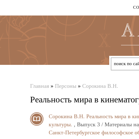
С
Главная
»
Персоны
»
Сорокина В.Н.
Вы
Реальность мира в кинемато
здесь
Сорокина В.Н.
Реальность мира в к
культуры.
, Выпуск 3 / Материалы н
Санкт-Петербургское философское о