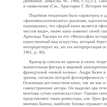
Дневники. Замыслы. М., 1966, с.55,57). Так
и символизме (См., Аристарко Г. История те
Подобная тенденция была характерна и д
«феноменологического» реализма, идеолого
подчеркивал, что сферой кино является «физ
чистом виде», иначе кино изменит своей сп
Арнольда Хаузера из его «Философии истори
единственный вид искусства, который бере
интерпретирует их, но эта интерпретация ос
1961, p. 40).
Кракауэр совсем не одинок в своих теоре
значительная фигура в мировой кинокритик
французской «новой волны». Андре Базен в
зрения, согласно которой фотографичность
Основным достоинством кино, так же как и ф
самоустранение автора. Он выделял два теч
монтажа сутью киноискусства». Однако свои
представляют такие режиссеры, как Эрих фо
мнению Базена, наиболее близко отражает 