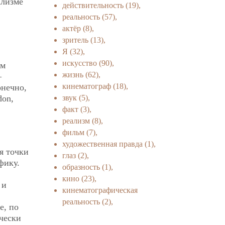
ализме
действительность
(19),
реальность
(57),
актёр
(8),
зритель
(13),
Я
(32),
искусство
(90),
ам
жизнь
(62),
—
кинематограф
(18),
онечно,
звук
(5),
don,
факт
(3),
реализм
(8),
фильм
(7),
художественная правда
(1),
я точки
глаз
(2),
фику.
образность
(1),
кино
(23),
 и
кинематографическая
реальность
(2),
е, по
чески