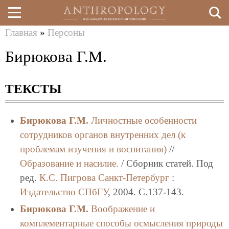
Главная
»
Персоны
Перейти
Вы
Бирюкова Г.М.
к
здесь
основному
ТЕКСТЫ
содержанию
Бирюкова Г.М.
Личностные особенности
сотрудников органов внутренних дел (к
проблемам изучения и воспитания)
//
Образование и насилие.
/ Сборник статей. Под
ред.
К.С. Пигрова
Санкт-Петербург
:
Издательство СПбГУ
, 2004. C.137-143.
Бирюкова Г.М.
Воображение и
комплементарные способы осмысления природы