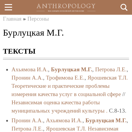
Главная
»
Персоны
Перейти
Вы
Бурлуцкая М.Г.
к
здесь
основному
ТЕКСТЫ
содержанию
Ахьямова И.А.
,
Бурлуцкая М.Г.
,
Петрова Л.Е.
,
Пронин А.А.
,
Трофимова Е.Е.
,
Ярошевская Т.Л.
Теоретические и практические проблемы
измерения качества услуг в социальной сфере
//
Независимая оценка качества работы
муниципальных учреждений культуры .
C.8-13.
Пронин А.А.
,
Ахьямова И.А.
,
Бурлуцкая М.Г.
,
Петрова Л.Е.
,
Ярошевская Т.Л.
Независимая