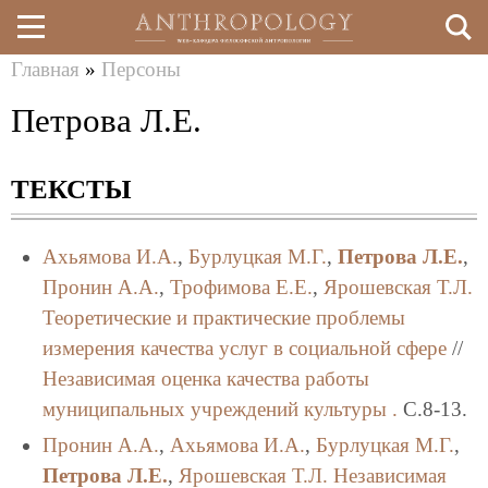
Главная
»
Персоны
Перейти
Вы
Петрова Л.Е.
к
здесь
основному
ТЕКСТЫ
содержанию
Ахьямова И.А.
,
Бурлуцкая М.Г.
,
Петрова Л.Е.
,
Пронин А.А.
,
Трофимова Е.Е.
,
Ярошевская Т.Л.
Теоретические и практические проблемы
измерения качества услуг в социальной сфере
//
Независимая оценка качества работы
муниципальных учреждений культуры .
C.8-13.
Пронин А.А.
,
Ахьямова И.А.
,
Бурлуцкая М.Г.
,
Петрова Л.Е.
,
Ярошевская Т.Л.
Независимая