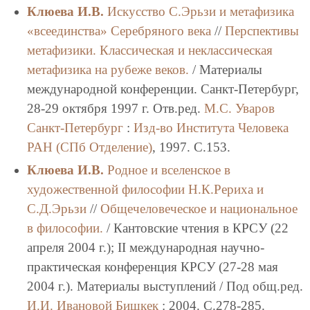
Клюева И.В.
Искусство С.Эрьзи и метафизика
«всеединства» Серебряного века
//
Перспективы
метафизики. Классическая и неклассическая
метафизика на рубеже веков.
/ Материалы
международной конференции. Санкт-Петербург,
28-29 октября 1997 г. Отв.ред.
М.С. Уваров
Санкт-Петербург
:
Изд-во Института Человека
РАН (СПб Отделение)
, 1997. C.153.
Клюева И.В.
Родное и вселенское в
художественной философии Н.К.Рериха и
С.Д.Эрьзи
//
Общечеловеческое и национальное
в философии.
/ Кантовские чтения в КРСУ (22
апреля 2004 г.); II международная научно-
практическая конференция КРСУ (27-28 мая
2004 г.). Материалы выступлений / Под общ.ред.
И.И. Ивановой
Бишкек
: 2004. C.278-285.