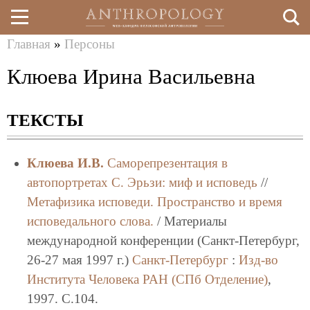
Главная
»
Персоны
Перейти
Вы
Клюева Ирина Васильевна
к
здесь
основному
ТЕКСТЫ
содержанию
Клюева И.В.
Саморепрезентация в
автопортретах С. Эрьзи: миф и исповедь
//
Метафизика исповеди. Пространство и время
исповедального слова.
/ Материалы
международной конференции (Санкт-Петербург,
26-27 мая 1997 г.)
Санкт-Петербург
:
Изд-во
Института Человека РАН (СПб Отделение)
,
1997. C.104.