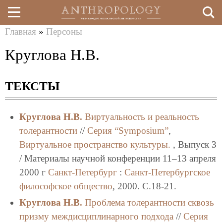
Главная
»
Персоны
Перейти
Вы
Круглова Н.В.
к
здесь
основному
ТЕКСТЫ
содержанию
Круглова Н.В.
Виртуальность и реальность
толерантности
//
Серия “Symposium”
,
Виртуальное пространство культуры.
, Выпуск 3
/ Материалы научной конференции 11–13 апреля
2000 г
Санкт-Петербург
:
Санкт-Петербургское
философское общество
, 2000. C.18-21.
Круглова Н.В.
Проблема толерантности сквозь
призму междисциплинарного подхода
//
Серия