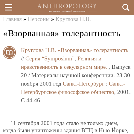
Главная
»
Персоны
»
Круглова Н.В.
Перейти
Вы
«Взорванная» толерантность
к
здесь
основному
Круглова Н.В.
«Взорванная» толерантность
содержанию
//
Серия “Symposium”
,
Религия и
нравственность в секулярном мире.
, Выпуск
20 / Материалы научной конференции. 28-30
ноября 2001 год
Санкт-Петербург
:
Санкт-
Петербургское философское общество
, 2001.
C.44-46.
11 сентября 2001 года стало не только днем,
когда были уничтожены здания ВТЦ в Нью-Йорке,