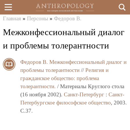
Главная
»
Персоны
»
Федоров В.
Перейти
Вы
Межконфессиональный диалог
к
здесь
основному
и проблемы толерантности
содержанию
Федоров В.
Межконфессиональный диалог и
проблемы толерантности
//
Религия и
гражданское общество: проблема
толерантности.
/ Материалы Круглого стола
(16 ноября 2002).
Санкт-Петербург
:
Санкт-
Петербургское философское общество
, 2003.
C.37.