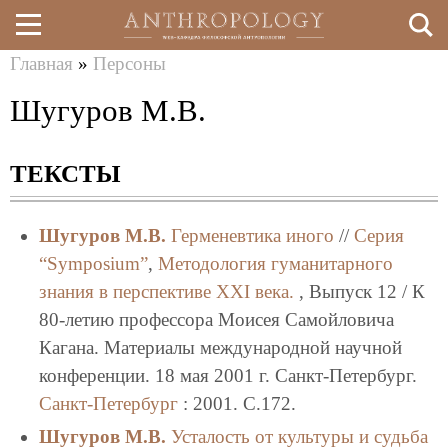
Главная
»
Персоны
Перейти
Вы
Шугуров М.В.
к
здесь
основному
ТЕКСТЫ
содержанию
Шугуров М.В.
Герменевтика иного
//
Серия
“Symposium”
,
Методология гуманитарного
знания в перспективе XXI века.
, Выпуск 12 / К
80-летию профессора Моисея Самойловича
Кагана. Материалы международной научной
конференции. 18 мая 2001 г. Санкт-Петербург.
Санкт-Петербург
: 2001. C.172.
Шугуров М.В.
Усталость от культуры и судьба