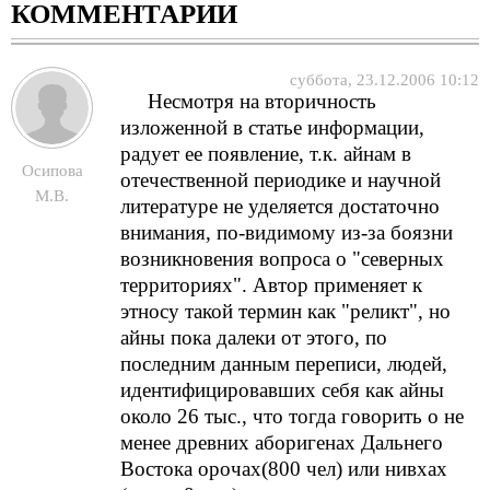
КОММЕНТАРИИ
суббота, 23.12.2006 10:12
Несмотря на вторичность
изложенной в статье информации,
радует ее появление, т.к. айнам в
Осипова
отечественной периодике и научной
М.В.
литературе не уделяется достаточно
внимания, по-видимому из-за боязни
возникновения вопроса о "северных
территориях". Автор применяет к
этносу такой термин как "реликт", но
айны пока далеки от этого, по
последним данным переписи, людей,
идентифицировавших себя как айны
около 26 тыс., что тогда говорить о не
менее древних аборигенах Дальнего
Востока орочах(800 чел) или нивхах