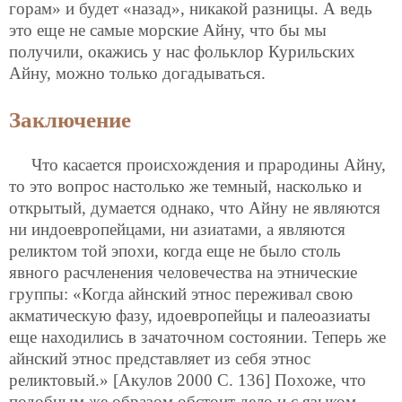
горам» и будет «назад», никакой разницы. А ведь
это еще не самые морские Айну, что бы мы
получили, окажись у нас фольклор Курильских
Айну, можно только догадываться.
Заключение
Что касается происхождения и прародины Айну,
то это вопрос настолько же темный, насколько и
открытый, думается однако, что Айну не являются
ни индоевропейцами, ни азиатами, а являются
реликтом той эпохи, когда еще не было столь
явного расчленения человечества на этнические
группы: «Когда айнский этнос переживал свою
акматическую фазу, идоевропейцы и палеоазиаты
еще находились в зачаточном состоянии. Теперь же
айнский этнос представляет из себя этнос
реликтовый.» [Акулов 2000 С. 136] Похоже, что
подобным же образом обстоит дело и с языком