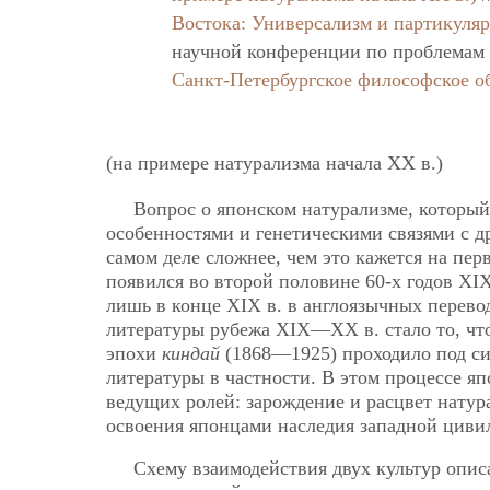
Востока: Универсализм и партикуляр
научной конференции по проблемам 
Санкт-Петербургское философское о
(на примере натурализма начала ХХ в.)
Вопрос о японском натурализме, который
особенностями и генетическими связями с д
самом деле сложнее, чем это кажется на пер
появился во второй половине 60-х годов ХIХ
лишь в конце ХІХ в. в англоязычных перево
литературы рубежа ХІХ—ХХ в. стало то, чт
эпохи
киндай
(1868—1925) проходило под си
литературы в частности. В этом процессе я
ведущих ролей: зарождение и расцвет натур
освоения японцами наследия западной циви
Схему взаимодействия двух культур опис