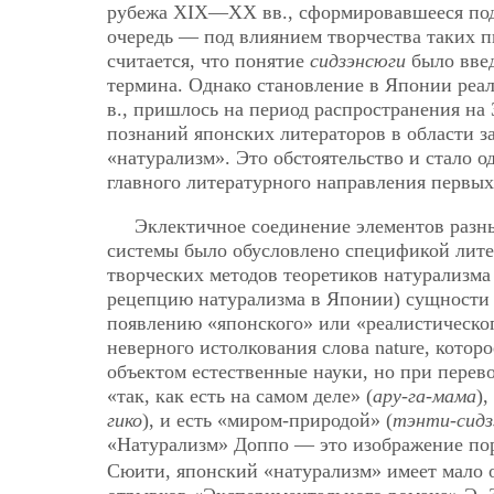
рубежа ХIХ—ХХ вв., сформировавшееся под 
очередь — под влиянием творчества таких п
считается, что понятие
сидзэнсюги
было введ
термина. Однако становление в Японии реа
в., пришлось на период распространения на 
познаний японских литераторов в области 
«натурализм». Это обстоятельство и стало 
главного литературного направления первых
Эклектичное соединение элементов разн
системы было обусловлено спецификой лите
творческих методов теоретиков натурализма
рецепцию натурализма в Японии) сущности
появлению «японского» или «реалистическо
неверного истолкования слова nature, которо
объектом естественные науки, но при перев
«так, как есть на самом деле» (
ару-га-мама
)
гико
), и есть «миром-природой» (
тэнти-сидз
«Натурализм» Доппо — это изображение по
Сюити, японский «натурализм» имеет мало об