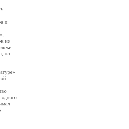
ть
ра и
о,
ок из
также
а, но
ратуре»
ной
тво
 одного
нимал
о