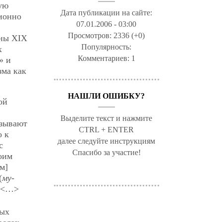
ую
Дата публикации на сайте:
ционно
07.01.2006 - 03:00
Просмотров:
2336 (+0)
ны ХІХ
Популярность:
х
Комментариев:
1
» и
зма как
НАШЛИ ОШИБКУ?
ой
Выделите текст и нажмите
азывают
CTRL + ENTER
о к
далее следуйте инструкциям
с
Спасибо за участие!
воим
м]
(
му-
» <…>
ных