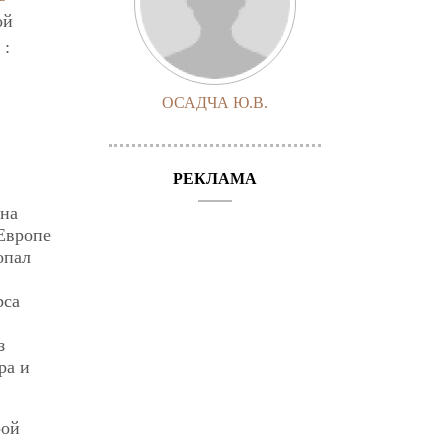
ой
:
ОСАДЧА Ю.В.
РЕКЛАМА
 на
 Европе
опал
рса
з
ра и
рой