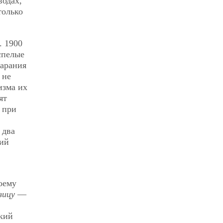
водах,
только
. 1900
спелые
тарания
 не
изма их
ят
 при
 два
кий
оему
зицу
—
ский