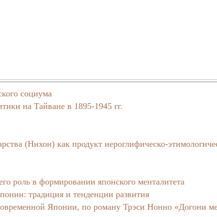
кого социума
ики на Тайване в 1895-1945 гг.
арства (Нихон) как продукт иероглифическо-этимологиче
его роль в формировании японского менталитета
Японии: традиция и тенденции развития
 современной Японии, по роману Трэси Нонно «Догони м