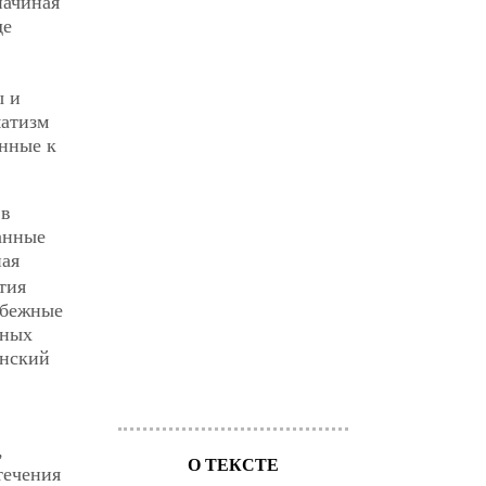
начиная
де
ы и
матизм
енные к
 в
анные
ая
тия
убежные
нных
онский
,
О ТЕКСТЕ
течения