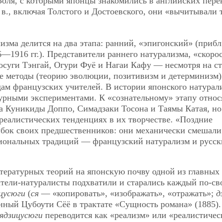
оля, с которыми японцы знакомились в английских пере
в., включая Толстого и Достоевского, они «вычитывали 
зма делится на два этапа: ранний, «эпигонский» (прибл
6—1916 гг.). Представители раннего натурализма,
«скоро
суги Тэнгай, Огури Фуё и Нагаи Кафу — несмотря на с
е методы (теорию эволюции, позитивизм и детерминизм)
ам французских учителей. В истории японского натурал
атурными экспериментами. К «сознательному» этапу относ
да Куникиды Доппо, Симадзаки Тосона и Таямы Катая, но
реалистических тенденциях в их творчестве. «Поздние
ибок своих предшественников: они механически смешали
циональных традиций — французский натурализм и русс
тературных теорий на японскую почву одной из главных
атели-натуралисты подхватили и старались каждый по-св
цусюги
(
ся
— «копировать», «изображать», «отражать»;
д
ный Цубоути Сёё в трактате «Сущность романа» (1885).
ядзицусюги
переводится как «реализм» или «реалистиче