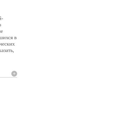
й-
о
ые
шихся в
ческих
азать,