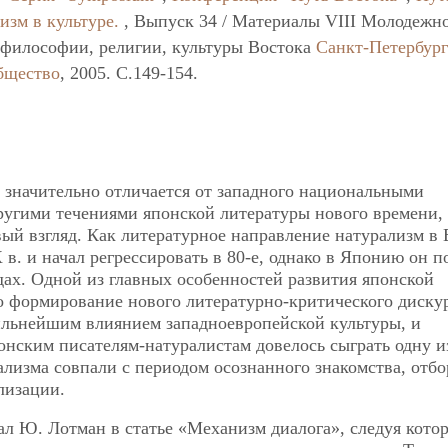
изм в культуре.
, Выпуск 34 / Материалы VIII Молодежн
философии, религии, культуры Востока
Санкт-Петербург
бщество
, 2005. C.149-154.
 значительно отличается от западного национальными
ругими течениями японской литературы нового времени,
вый взгляд. Как литературное направление натурализм в
 в. и начал регрессировать в 80-е, однако в Японию он п
дах. Одной из главных особенностей развития японской
о формирование нового литературно-критического диску
льнейшим влиянием западноевропейской культуры, и
понским писателям-натуралистам довелось сыграть одну и
ализма совпали с периодом осознанного знакомства, отбо
лизации.
ал Ю. Лотман в статье «Механизм диалога», следуя кото