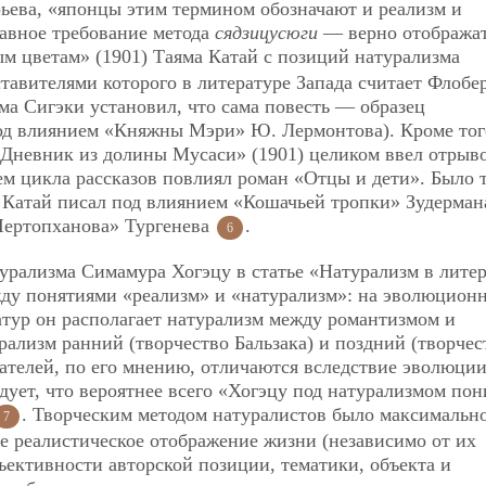
орьева, «японцы этим термином обозначают и реализм и
лавное требование метода
сядзицусюги
— верно отобража
ым цветам» (1901) Таяма Катай с позиций натурализма
ставителями которого в литературе Запада считает Флобе
а Сигэки установил, что сама повесть — образец
под влиянием «Княжны
Мэри» Ю. Лермонтова). Кроме тог
 «Дневник из долины Мусаси» (1901) целиком ввел отрыв
ем цикла рассказов повлиял роман «Отцы и дети». Было 
 Катай писал под влиянием «Кошачьей тропки» Зудерман
Чертопханова» Тургенева
.
6
турализма Симамура Хогэцу в статье «Натурализм в лите
жду понятиями «реализм» и «натурализм»: на эволюцион
атур он располагает натурализм между романтизмом и
рализм ранний (творчество Бальзака) и поздний (творчес
ателей, по его мнению, отличаются вследствие эволюции
ледует, что вероятнее всего «Хогэцу под натурализмом по
. Творческим методом натуралистов было максимальн
7
е реалистическое отображение жизни (независимо от их
ективности авторской позиции, тематики, объекта и