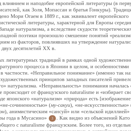
влиянием и наподобие европейской литературы (в перв
исателей, как Золя, Мопассан и братья Гонкуры). Тради
ено Мори Огаем в 1889 г., как эквивалент европейского
листической литературы, характерной для
Европы середи
Западе натурализма, а вследствие скудости теоретически
западной поэтики произошло смешение понятий «реализм
одним из факторов, повлиявших на утверждение натурали
 двух десятилетий ХХ в.
ых литературных традиций в рамках одной художественн
ратурного процесса в Японии в целом, и особенностями
 в частности. «Неправильное понимание» (именно так н
 художественных принципов западных писателей привел
го» натурализма. «Неправильность» понимания началась 
е происходит от французского naturalіsme и «избирает с
оде японского «натурализм» «природа» есть [изображение
, «не-сочиненностью» (
му-сакуи
), «не-искусственностью» 
эн
), анимистическим «сансуй» или «сельской идиллией
ры года в Мусасино»
. Как видно из объяснений Като
3
щего с naturalіsme французским. Более того, из отдель