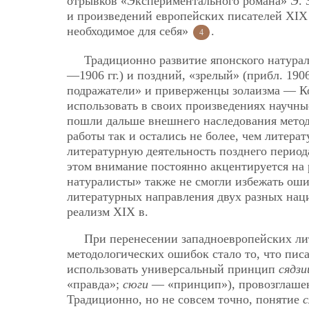
отрывков «Экспериментального романа» Э. З
и произведений европейских писателей ХIХ 
необходимое для себя»
.
4
Традиционно развитие японского натурали
—1906 гг.) и поздний, «зрелый» (прибл. 190
подражатели» и приверженцы золаизма — Ко
использовать в своих произведениях научны
пошли дальше внешнего наследования метод
работы так и остались не более, чем литер
литературную деятельность позднего перио
этом внимание постоянно акцентируется на 
натуралисты» также не смогли избежать ош
литературных направления двух разных на
реализм ХIХ в.
При перенесении западноевропейских ли
методологических ошибок стало то, что пис
использовать универсальный принцип
сядзи
«правда»;
сюги
— «принцип»), провозглашен
Традиционно, но не совсем точно, понятие
с