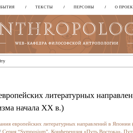
ОБЫТИЯ
ТЕКСТЫ
ПЕРСОНЫ
О ПРОЕ
Перейти
к
основному
содержанию
европейских литературных направлен
зма начала ХХ в.)
ания европейских литературных направлений в Японии 
/
Серия “Symposium”
,
Конференция «Путь Востока»
,
Пут