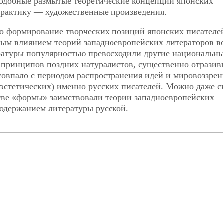
одобные размытые теоретические концепции японских
практику — художественные произведения.
то формирование творческих позиций японских писателе
ным влиянием теорий западноевропейских литераторов в
ратуры популярностью превосходили другие национальн
 принципов поздних натуралистов, существенно отразив
совпало с периодом распространения идей и мировоззрен
эстетических) именно русских писателей. Можно даже ск
естве «формы» заимствовали теории западноевропейских
содержанием литературы русской.