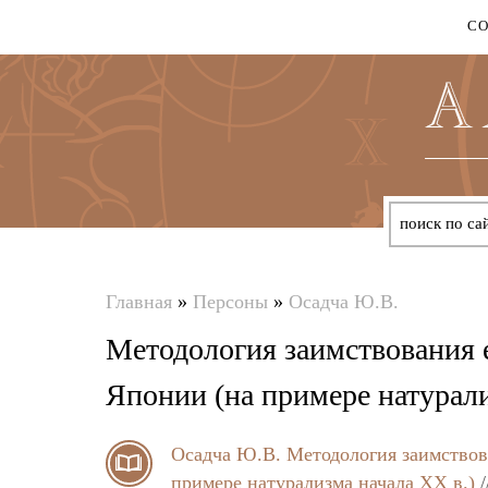
С
Главная
»
Персоны
»
Осадча Ю.В.
Вы
Методология заимствования 
здесь
Японии (на примере натурали
Осадча Ю.В.
Методология заимствов
примере натурализма начала ХХ в.)
/