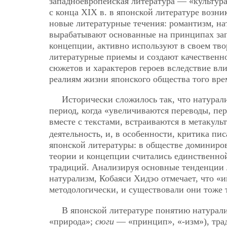
западноевропейская литература — «культура
с конца ХІХ в. в японской литературе возн
новые литературные течения: романтизм, на
вырабатывают основанные на принципах за
концепции, активно используют в своем тво
литературные приемы и создают качественн
сюжетов и характеров героев вследствие вл
реалиям жизни японского общества того вре
Исторически сложилось так, что натура
период, когда «увеличиваются переводы, п
вместе с текстами, встраиваются в метакул
деятельность, и, в особенности, критика пи
японской литературы: в обществе доминиров
теории и концепции считались единственно
традиций. Анализируя основные тенденции л
натурализм, Кобаяси Хидэо отмечает, что «
методологически, и существовали они тоже
В японской литературе понятию натурал
«природа»;
сюги
— «принцип», «-изм»), тра