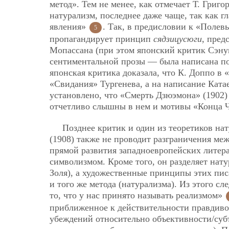
метод». Тем не менее, как отмечает Т. Григ
натурализм, последнее даже чаще, так как г
явления»
. Так, в предисловии к «Полев
5
пропагандирует принцип
сядзицусюги
, пред
Мопассана (при этом японский критик Сэнум
сентиментальной прозы — была написана 
японская критика доказала, что К. Доппо в
«Свидания» Тургенева, а на написание Ката
установлено, что «Смерть Дзюэмона» (1902)
отчетливо слышны в нем и мотивы «Конца 
Позднее критик и один из теоретиков на
(1908) также не проводит разграничения ме
прямой развития западноевропейских литер
символизмом. Кроме того, он разделяет нату
Золя), а художественные принципы этих пис
и того же метода (натурализма). Из этого с
то, что у нас принято называть реализмом»
приближенное к действительности правдиво
убеждений относительно объективности/субъ