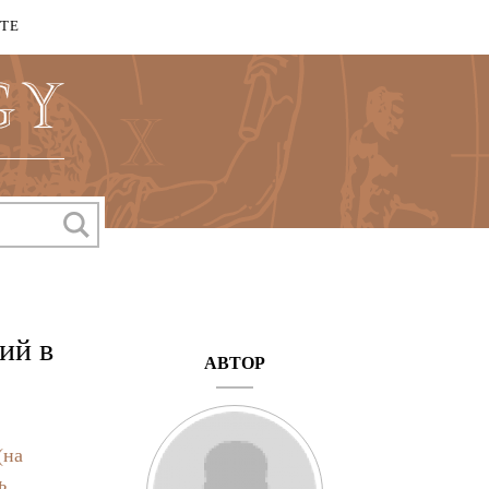
КТЕ
ий в
АВТОР
(на
ь