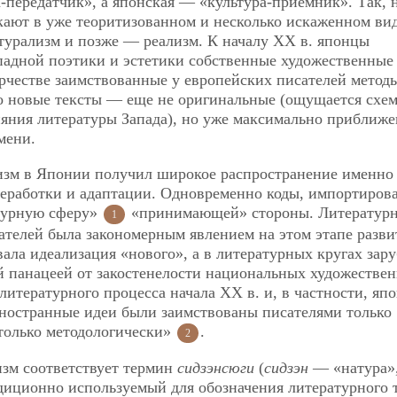
-передатчик», а японская — «культура-приемник». Так, 
икают в уже теоритизованном и несколько искаженном ви
турализм и позже — реализм. К началу ХХ в. японцы
падной поэтики и эстетики
собственные художественные
рчестве заимствованные у европейских писателей метод
о новые тексты — еще не оригинальные (ощущается схе
ияния литературы Запада), но уже максимально приближ
мени.
лизм в Японии получил широкое распространение именно
ереработки и адаптации. Одновременно коды, импортиров
ьтурную сферу»
«принимающей» стороны. Литературн
1
сателей была закономерным явлением на этом этапе разви
ала идеализация «нового», а в литературных кругах зар
й панацеей от закостенелости национальных художестве
итературного процесса начала ХХ в. и, в частности, яп
иностранные идеи были заимствованы писателями только
 только методологически»
.
2
изм соответствует термин
сидзэнсюги
(
сидзэн
— «натура»
диционно используемый для обозначения литературного 