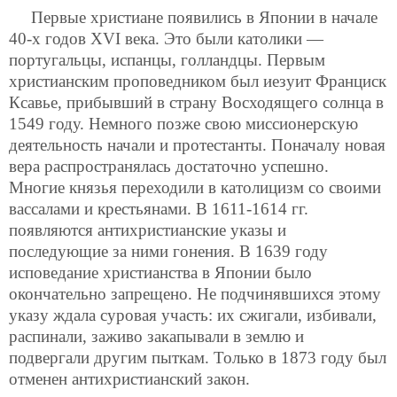
Первые христиане появились в Японии в начале
40-х годов XVI века. Это были католики —
португальцы, испанцы, голландцы. Первым
христианским проповедником был иезуит Франциск
Ксавье, прибывший в страну Восходящего солнца в
1549 году. Немного позже свою миссионерскую
деятельность начали и протестанты. Поначалу новая
вера распространялась достаточно успешно.
Многие князья переходили в католицизм со своими
вассалами и крестьянами. В 1611-1614 гг.
появляются антихристианские указы и
последующие за ними гонения. В 1639 году
исповедание христианства в Японии было
окончательно запрещено. Не подчинявшихся этому
указу ждала суровая участь: их сжигали, избивали,
распинали, заживо закапывали в землю и
подвергали другим пыткам. Только в 1873 году был
отменен антихристианский закон.