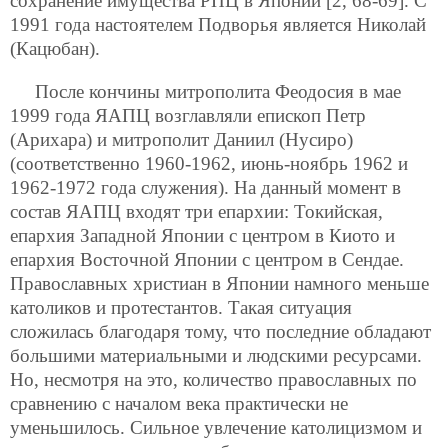
сохранение имущества РПЦ в Японии [2, 68-69]. С
1991 года настоятелем Подворья является Николай
(Кацюбан).
После кончины митрополита Феодосия в мае
1999 года ЯАПЦ возглавляли епископ Петр
(Арихара) и митрополит Даниил (Нусиро)
(соответственно 1960-1962, июнь-ноябрь 1962 и
1962-1972 года служения). На данный момент в
состав ЯАПЦ входят три епархии: Токийская,
епархия Западной Японии с центром в Киото и
епархия Восточной Японии с центром в Сендае.
Православных христиан в Японии намного меньше
католиков и протестантов. Такая ситуация
сложилась благодаря тому, что последние обладают
большими материальными и людскими ресурсами.
Но, несмотря на это, количество православных по
сравнению с началом века практически не
уменьшилось. Сильное увлечение католицизмом и