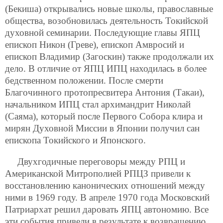
(Бекиша) открывались новые школы, православные
общества, возобновилась деятельность Токийской
духовной семинарии. Последующие главы ЯПЦ
епископ Никон (Греве), епископ Амвросий и
епископ Владимир (Загоскин) также продолжали их
дело. В отличие от ЯПЦ ИПЦ находилась в более
бедственном положении. После смерти
Благочинного протопресвитера Антония (Такаи),
начальником ИПЦ стал архимандрит Николай
(Саяма), который после Первого Собора клира и
мирян Духовной Миссии в Японии получил сан
епископа Токийского и Японского.
Двухгодичные переговоры между РПЦ и
Американской Митрополией РПЦЗ привели к
восстановлению канонических отношений между
ними в 1969 году. В апреле 1970 года Московский
Патриархат решил
даровать ЯПЦ автономию. Все
эти события привели в результате к возвращению