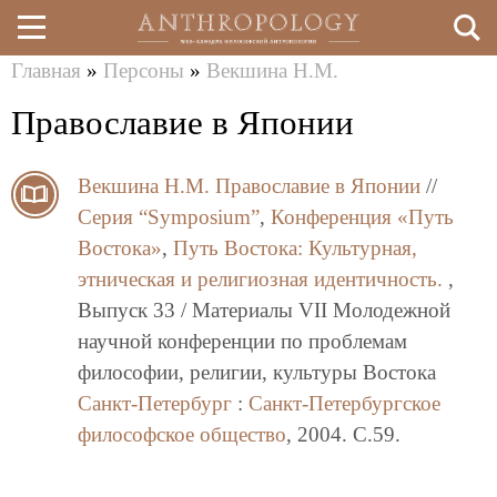
Главная
»
Персоны
»
Векшина Н.М.
Перейти
Вы
Православие в Японии
к
здесь
основному
Векшина Н.М.
Православие в Японии
//
содержанию
Серия “Symposium”
,
Конференция «Путь
Востока»
,
Путь Востока: Культурная,
этническая и религиозная идентичность.
,
Выпуск 33 / Материалы VII Молодежной
научной конференции по проблемам
философии, религии, культуры Востока
Санкт-Петербург
:
Санкт-Петербургское
философское общество
, 2004. C.59.