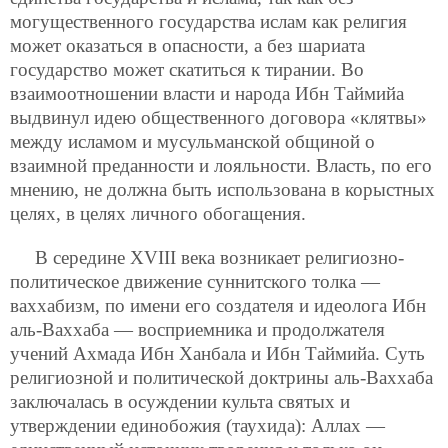
могущественного государства ислам как религия
может оказаться в опасности, а без шариата
государство может скатиться к тирании. Во
взаимоотношении власти и народа Ибн Таймийа
выдвинул идею
общественного договора «клятвы»
между исламом и мусульманской общиной о
взаимной преданности и лояльности. Власть, по его
мнению, не должна быть использована в корыстных
целях, в целях личного обогащения.
В середине XVIII века возникает религиозно-
политическое движение суннитского толка —
ваххабизм, по имени его создателя и идеолога Ибн
аль-Ваххаба — восприемника и продолжателя
учений Ахмада Ибн Ханбала и Ибн Таймийа. Суть
религиозной и политической доктрины аль-Ваххаба
заключалась в осуждении культа святых и
утверждении единобожия (таухида): Аллах —