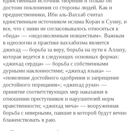
единственный источник творения и только он
достоин поклонения со стороны людей. Как и
предшественники, Ибн аль-Ваххаб считал
единственным источником ислама Коран и Сунну, и
все, что с ними не согласовывалось относиться к
«бида» — «недозволенным новшествам». Важным
в идеологии и практике ваххабизма является
джихад — борьба за веру, борьба на пути к Аллаху,
которая ведется в следующих основных формах:
«джихад сердца» — борьба с собственными
дурными наклонностями; «джихад языка» —
«повеление достойного одобрения и запрещение
достойного порицания»; «джихад руки» —
принятие соответствующих мер наказания в
отношении преступников и нарушителей норм
нравственности; «джихад меча» — вооруженная
борьба с неверными, павшие в которой будут вечно
блаженствовать в раю.