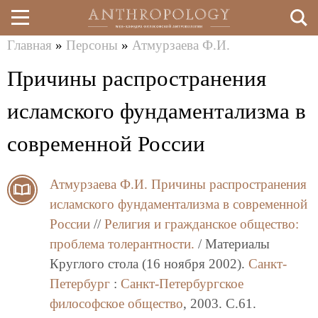
Главная
»
Персоны
»
Атмурзаева Ф.И.
Перейти
Вы
Причины распространения
к
здесь
основному
исламского фундаментализма в
содержанию
современной России
Атмурзаева Ф.И.
Причины распространения
исламского фундаментализма в современной
России
//
Религия и гражданское общество:
проблема толерантности.
/ Материалы
Круглого стола (16 ноября 2002).
Санкт-
Петербург
:
Санкт-Петербургское
философское общество
, 2003. C.61.