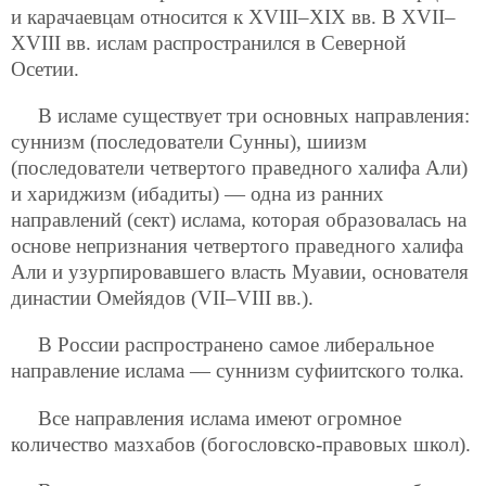
и карачаевцам относится к XVIII–XIX вв. В XVII–
XVIII вв. ислам распространился в Северной
Осетии.
В исламе существует три основных направления:
суннизм (последователи
Сунны), шиизм
(последователи четвертого праведного халифа Али)
и хариджизм (ибадиты) — одна из ранних
направлений (сект) ислама, которая образовалась на
основе непризнания четвертого праведного халифа
Али и узурпировавшего власть Муавии, основателя
династии Омейядов (VII–VIII вв.).
В России распространено самое либеральное
направление ислама — суннизм суфиитского толка.
Все направления ислама имеют огромное
количество мазхабов (богословско-правовых школ).