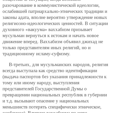
разочарование в коммунистической идеологии,
ослабившей патриархально-этнических традиции и
законы адата, вполне вероятно утверждение новых
религиозно-идеологических ценностей. В ситуации
духовного «вакуума» ваххабизм призывает
мусульман вернуться к истокам и начать новое
движение
вперед. Ваххабизм объявил джихад не
только представителям иных религий, но и
традиционному исламу-суфизму.
В-третьих, для мусульманских народов, религия
всегда выступала как средство идентификации
(выдача паспортов без указания принадлежности к
тому или иному народу, выступления
представителей Государственной Думы о
превращении национальных республик в губернии
и т.д. вызывают опасение у национальных
меньшинств потерять специфически этническое,
особенное). Влияние ваххабизма по мере