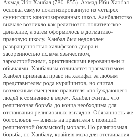
Ахмад Ибн Ханбал (780–855). Ахмад Ибн Ханбал
основал самую политизированную из четырех
суннитских канонизированных школ. Ханбалитство
вначале возникло как религиозно-политическое
движение, а затем оформилось в догматико-
правовую школу. Ханбал был недоволен
развращенностью халифского двора и
засоренностью ислама язычеством,
зароастрийскими, христианскими верованиями и
обычаями. Ханбализм отличается прагматизмом.
Ханбал признавал право на халифат за любым
представителем рода курайшитов, но считал
возможным смещение правителя «побуждающего
людей к сомнению в вере». Ханбал считал, что
религиозная борьба
до конца необходима для
отстаивания религиозных взглядов. Обязанность же
богословов — влиять на правителя с позиций
религиозной (исламской) морали. Но религиозная
борьба, по Ханбалу, крайняя мера для отстаивания