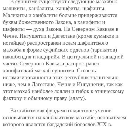
В суннизме существуют следующие мазхабы:
маликиты, ханбалиты, ханифиты, шафииты.
Маликиты и ханбалиты больше придерживаются
буквы божественного Закона, а ханифиты и
шафииты — духа Закона. На Северном Кавказе в
Чечне, Ингушетии и Дагестане (кроме кумыков и
ногайцев) распространен ислам шафиитского
мазхаба в форме суфийских орденов (тарикатов)
накшбендия и кадирийя. В центральной и западной
частях Северного Кавказа распространен
ханифитский мазхаб суннизма. Степень
исламизированности этих республик значительно
ниже, чем в Дагестане, Чечне и Ингушетии, так как
этот мазхаб наиболее лоялен и гибок к этническому
фактору и обычному праву (адату).
Ваххабизм как фундаменталистское учение
основывается на ханбалитском мазхабе, основателем
которого является багдадский богослов XIX в.