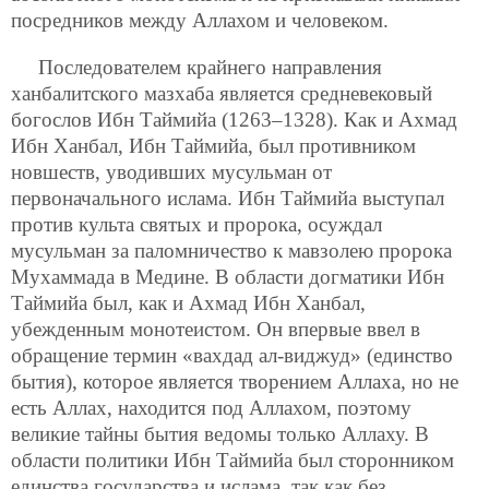
посредников между Аллахом и человеком.
Последователем крайнего направления
ханбалитского мазхаба является средневековый
богослов Ибн Таймийа (1263–1328). Как и Ахмад
Ибн Ханбал, Ибн Таймийа, был противником
новшеств, уводивших мусульман от
первоначального ислама. Ибн Таймийа выступал
против культа святых и пророка, осуждал
мусульман за паломничество к мавзолею пророка
Мухаммада в Медине. В области догматики Ибн
Таймийа был, как и Ахмад Ибн Ханбал,
убежденным монотеистом. Он впервые ввел в
обращение термин «вахдад ал-виджуд» (единство
бытия), которое является творением Аллаха, но не
есть Аллах, находится под Аллахом, поэтому
великие тайны бытия ведомы только Аллаху. В
области политики Ибн Таймийа был сторонником
единства государства и ислама, так как без