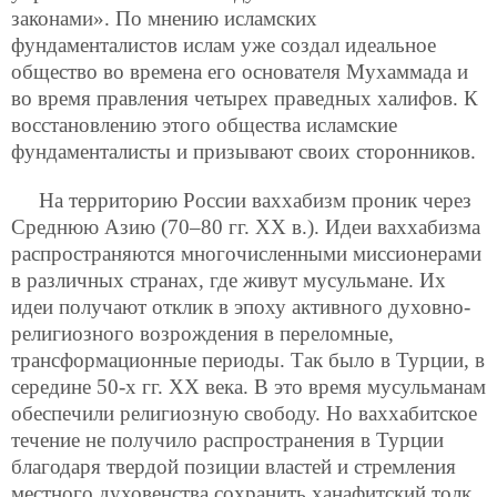
законами». По мнению исламских
фундаменталистов ислам уже создал идеальное
общество во времена его основателя Мухаммада и
во время правления четырех праведных халифов. К
восстановлению этого общества исламские
фундаменталисты и призывают своих сторонников.
На территорию России ваххабизм проник через
Среднюю Азию (70–80 гг. ХХ в.). Идеи ваххабизма
распространяются многочисленными миссионерами
в различных странах, где живут мусульмане. Их
идеи получают отклик в эпоху активного духовно-
религиозного возрождения в переломные,
трансформационные периоды. Так было в Турции, в
середине 50-х гг. XX века. В это время мусульманам
обеспечили религиозную свободу. Но ваххабитское
течение не получило распространения в Турции
благодаря твердой позиции властей и стремления
местного духовенства сохранить ханафитский толк,