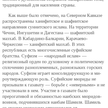
традиционный для населения страны.
Как выше было отмечено, на Северном Кавказе
распространены ханифитское и шафиитское
направления суннитского ислама. На территории
Чечни, Ингушетии и Дагестана — шафиитский
мазхаб. В Кабардино-Балкарии, Карачаево-
Черкессии — ханифитский мазхаб. В этих
республиках есть многочисленные суфийские
братства. Суфизм — «народный ислам» —
религиозный орден по духовному и политическому
сплочению разноплеменных, разноязыких горских
народов. Суфизм играет консолидирующую и ми-
роутверждающую роль. Суфийские мюриды не
призывали к газавату — борьбе с «неверными» и не
участвовали в нем. Участие в газавате было
прерогативой и обязанностью наибских мюридов-
воинов, подчинявшихся наибам Шамиля. Шамиль
со своими мюридами отпочковался от