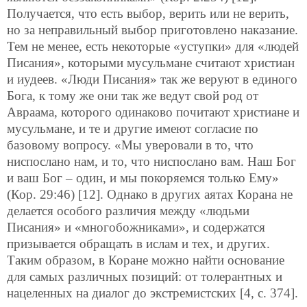
Получается, что есть выбор, верить или не верить,
но за неправильный выбор приготовлено наказание.
Тем не менее, есть некоторые «уступки» для «людей
Писания», которыми мусульмане считают христиан
и иудеев. «Люди Писания» так же веруют в единого
Бога, к тому же они так же ведут свой род от
Авраама, которого одинаково почитают христиане и
мусульмане, и те и другие имеют согласие по
базовому вопросу. «Мы уверовали в то, что
ниспослано нам, и то, что ниспослано вам. Наш Бог
и ваш Бог – один, и мы покоряемся только Ему»
(Кор. 29:46) [12]. Однако в других аятах Корана не
делается особого различия между «людьми
Писания» и «многобожниками», и содержатся
призывается обращать в ислам и тех, и других.
Таким образом, в Коране можно найти основание
для самых различных позиций: от толерантных и
нацеленных на диалог до экстремистских [4, c. 374].