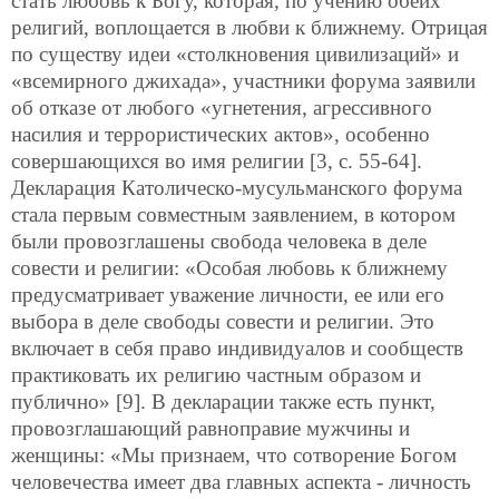
стать любовь к Богу, которая, по учению обеих
религий, воплощается в любви к ближнему. Отрицая
по существу идеи «столкновения цивилизаций» и
«всемирного джихада», участники форума заявили
об отказе от любого «угнетения, агрессивного
насилия и террористических актов», особенно
совершающихся во имя религии [3, с. 55-64].
Декларация Католическо-мусуль
манского форума
стала первым совместным заявлением, в котором
были провозглашены свобода человека в деле
совести и религии: «Особая любовь к ближнему
предусматривает уважение личности, ее или его
выбора в деле свободы совести и религии. Это
включает в себя право индивидуалов и сообществ
практиковать их религию частным образом и
публично» [9]. В декларации также есть пункт,
провозглашающий равноправие мужчины и
женщины: «Мы признаем, что сотворение Богом
человечества имеет два главных аспекта - личность