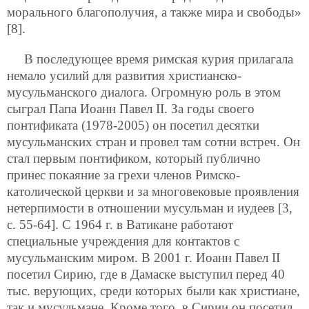
морального благополучия, а также мира и свободы»
[8].
В последующее время римская курия прилагала
немало усилий для развития христианско-
мусульманского диалога. Огромную роль в этом
сыграл Папа Иоанн Павел II. За годы своего
понтификата (1978-2005) он посетил десятки
мусульманских стран и провел там сотни встреч. Он
стал первым понтификом, который публично
принес покаяние за грехи членов Римско-
католической церкви и за многовековые проявления
нетерпимости в отношении мусульман и иудеев [3,
с. 55-64]. С 1964 г. в Ватикане работают
специальные учреждения для контактов с
мусульманским миром. В 2001 г. Иоанн Павел II
посетил Сирию, где в Дамаске выступил перед 40
тыс. верующих, среди которых были как христиане,
так и мусульмане. Кроме того, в Сирии он посетил