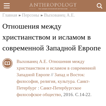
Главная
»
Персоны
»
Выхованец А.Е.
Перейти
Вы
Отношения между
к
здесь
основному
христианством и исламом в
содержанию
современной Западной Европе
Выхованец А.Е.
Отношения между
христианством и исламом в современной
Западной Европе
//
Запад и Восток:
философия, религия, культура.
Санкт-
Петербург
:
Санкт-Петербургское
философское общество
, 2016. C.14-22.