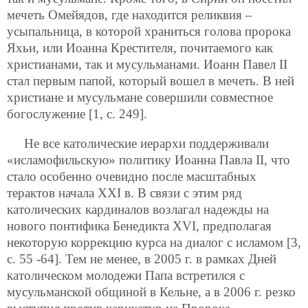
мечеть Омейядов, где находится реликвия –
усыпальница, в которой храниться голова пророка
Яхьи, или Иоанна Крестителя, почитаемого как
христианами, так и мусульманами. Иоанн Павел II
стал первым папой, который вошел в мечеть. В ней
христиане и мусульмане совершили совместное
богослужение [1, с. 249].
Не все католические иерархи поддерживали
«исламофильскую» политику Иоанна Павла II, что
стало особенно очевидно после масштабных
терактов начала XXI в. В связи с этим ряд
католических кардиналов возлагал надежды на
нового понтифика Бенедикта XVI, предполагая
некоторую коррекцию курса на диалог с исламом [3,
с. 55 -64]. Тем не менее, в 2005 г. в рамках Дней
католическом молодежи Папа встретился с
мусульманской общиной в Кельне, а в 2006 г. резко