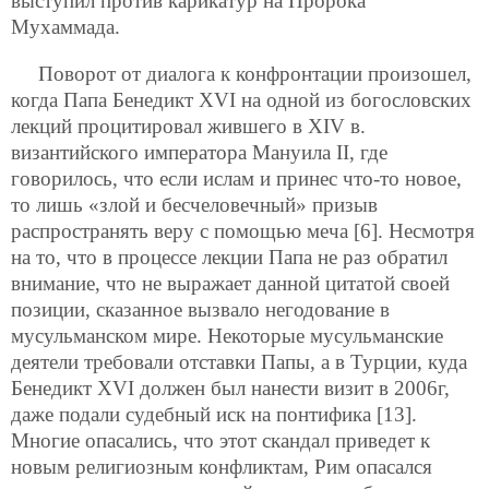
выступил против карикатур на Пророка
Мухаммада.
Поворот от диалога к конфронтации произошел,
когда Папа Бенедикт XVI на одной из богословских
лекций процитировал жившего в XIV в.
византийского императора Мануила II, где
говорилось, что если ислам и принес что-то новое,
то лишь «злой и бесчеловечный» призыв
распространять веру с помощью меча [6]. Несмотря
на то, что в процессе лекции Папа не раз обратил
внимание, что не выражает данной цитатой своей
позиции, сказанное вызвало негодование в
мусульманском мире. Некоторые мусульманские
деятели требовали отставки Папы, а в Турции, куда
Бенедикт XVI должен был нанести визит в 2006г,
даже подали судебный иск на понтифика [13].
Многие опасались, что этот скандал приведет к
новым религиозным конфликтам, Рим опасался