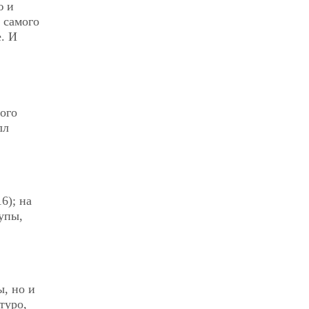
ю и
 самого
е. И
ого
лл
16); на
упы,
, но и
туро,