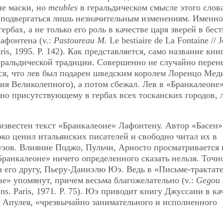
не маски, но
meubles
в геральдическом смысле этого слова
е подвергаться лишь незначительным изменениям. Именно
бах, а не только его роль в качестве царя зверей в бест
афонтена (v.:
Pastoureau M.
Le bestiaire de La Fontaine // 
Paris, 1995. P. 142). Как представляется, само название кни
геральдической традиции. Совершенно не случайно перен
тся, что лев был подарен шведским королем Лоренцо Мед
ия Великолепного), а потом сбежал. Лев в «Бранкалеоне
о присутствующему в гербах всех тосканских городов, 
известен текст «Бранкалеоне» Лафонтену. Автор «Басен»
о ценил итальянских писателей и свободно читал их в
узов. Влияние Поджо, Пульчи, Ариосто просматривается 
Бранкалеоне» ничего определенного сказать нельзя. Точн
а его другу, Пьеру-Даниэлю Юэ. Ведь в «Письме-трактате
е» упомянут, причем весьма благожелательно (v.:
Gegou 
romans. Paris, 1971. P. 75). Юэ приводит книгу Джуссани в ка
 Апулея, «чрезвычайно занимательного и исполненного