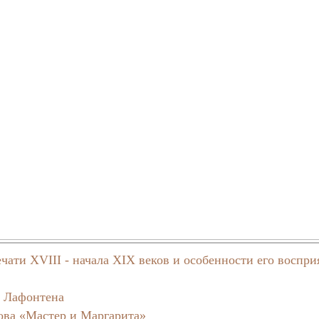
чати XVIII - начала XIX веков и особенности его воспри
е Лафонтена
ова «Мастер и Маргарита»