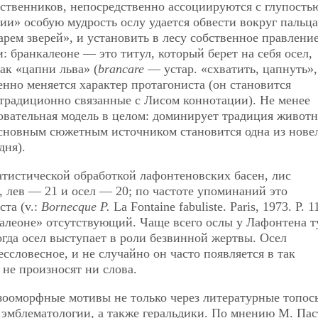
ественников, непосредственно ассоциируются с глупость
и» особую мудрость ослу удается обвести вокруг пальца
арем зверей», и установить в лесу собственное правлени
: бранкалеоне — это титул, который берет на себя осел,
ак «цапни льва» (
brancare
— устар. «схватить, цапнуть»,
нно меняется характер протагониста (он становится
 традиционно связанные с Лисом коннотации). Не менее
овательная модель в целом: доминирует традиция животн
 основным сюжетным источником становится одна из нове
дня).
атистической обработкой лафонтеновских басен, лис
, лев — 21 и осел — 20; по частоте упоминаний это
ста (v.:
Bornecque P.
La Fontaine fabuliste. Paris, 1973. P. 1
калеоне» отсутствующий. Чаще всего ослы у Лафонтена т
огда осел выступает в роли безвинной жертвы. Осел
ловесное, и не случайно он часто появляется в так
 не произносят ни слова.
ооморфные мотивы не только через литературные топосы
эмблематологии, а также геральдики. По мнению М. Пас