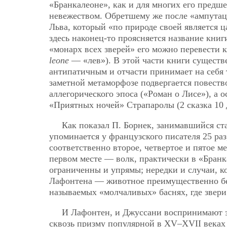
«Бранкалеоне», как и для многих его предш
невежеством. Обретшему же после «ампутаци
Льва, который «по природе своей является ц
здесь наконец-то проясняется название книги
«монарх всех зверей» его можно перевести к
leone
— «лев»). В этой части книги существе
антипатичным и отчасти принимает на себя
заметной метаморфозе подвергается повеств
аллегорического эпоса («Роман о Лисе»), а
«Приятных ночей» Страпаролы (2 сказка 10 
Как показал П. Борнек, занимавшийся ст
упоминается у французского писателя 25 раз
соответственно второе, четвертое и пятое ме
первом месте — волк, практически в «Бран
ограниченны и упрямы; нередки и случаи, к
Лафонтена — животное преимущественно бесс
называемых «молчаливых» баснях, где звери
И Лафонтен, и Джуссани воспринимают з
сквозь призму популярной в XV–XVII веках 