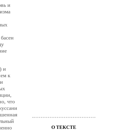
овь и
лизма
ных
 басен
ду
ние
) и
ием к
ли
ых
иции,
о, что
жуссани
ышенная
ельный
О ТЕКСТЕ
пенно