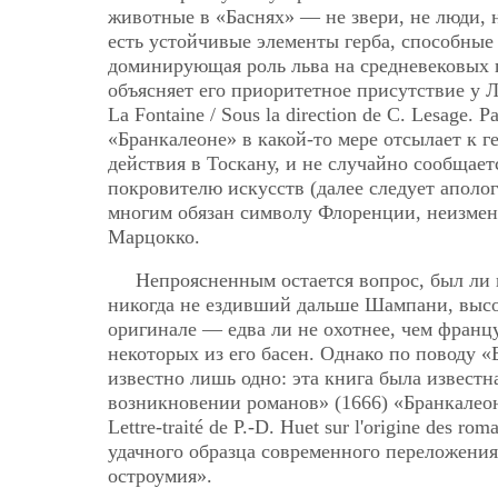
животные в «Баснях» — не звери, не люди, 
есть устойчивые элементы герба, способны
доминирующая роль льва на средневековых гер
объясняет его приоритетное присутствие у Л
La Fontaine / Sous la direction de C. Lesage. 
«Бранкалеоне» в какой-то мере отсылает к 
действия в Тоскану, и не случайно сообщае
покровителю искусств (далее следует аполог
многим обязан символу Флоренции, неизменн
Марцокко.
Непроясненным остается вопрос, был ли 
никогда не ездивший дальше Шампани, высок
оригинале — едва ли не охотнее, чем франц
некоторых из его басен. Однако по поводу «
известно лишь одно: эта книга была известн
возникновении романов» (1666) «Бранкалеон
Lettre-traité de P.-D. Huet sur l'origine des 
удачного образца современного переложения
остроумия».