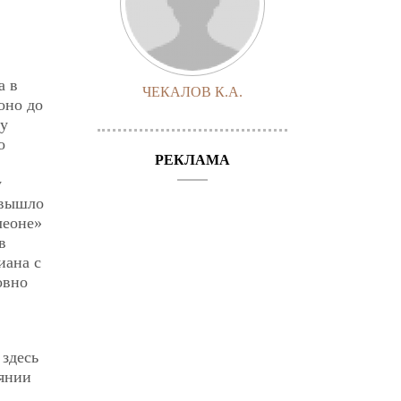
а в
ЧЕКАЛОВ К.А.
оно до
му
о
РЕКЛАМА
у
 вышло
леоне»
в
иана с
овно
 здесь
оянии