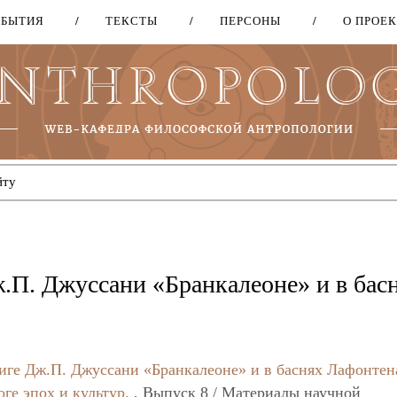
ОБЫТИЯ
ТЕКСТЫ
ПЕРСОНЫ
О ПРОЕ
Перейти
к
основному
содержанию
.П. Джуссани «Бранкалеоне» и в бас
иге Дж.П. Джуссани «Бранкалеоне» и в баснях Лафонтен
оге эпох и культур.
, Выпуск 8 / Материалы научной