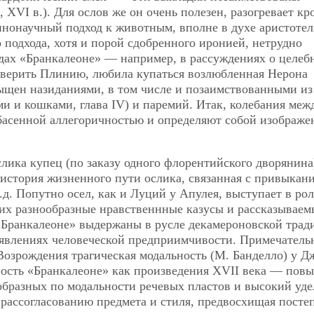
XVI в.). Для ослов же он очень полезен, разогревает кр
еннонаучный подход к животным, вполне в духе аристоте
подхода, хотя и порой сдобренного иронией, нетрудно
дах «Бранкалеоне» — например, в рассуждениях о целеб
и верить Плинию, любила купаться возлюбленная Нерона
сыщен назиданиями, в том числе и позаимствованными из
 и кошками, глава IV) и паремий. Итак, колебания меж
 басенной аллегоричностью и определяют собой изображе
лика купец (по заказу одного флорентийского дворянина
ет история жизненного пути ослика, связанная с привыкан
.д. Попутно осел, как и Луций у Апулея, выступает в ро
х разнообразные нравственнные казусы и рассказываем
Бранкалеоне» выдержаны в русле декамероновской трад
оявлениях человеческой предприимчивости. Примечательн
Возрождения трагическая модальность (М. Банделло) у Д
ость «Бранкалеоне» как произведения XVII века — пов
образных по модальности речевых пластов и высокий уд
к рассогласованию предмета и стиля, предвосхищая посте