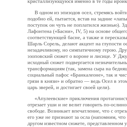
кристаллизующуюся именно в те годы ироик
В одном из эпизодов осел, стремясь войт
подобно ей, пытается, встав на задние «лапы
поступок он чуть не поплатился жизнью). З
Лафонтена («Басни», IV, 5) на основе общег
соответствующей басне, а также и пересказ
Шарль Сорель, делают акцент на глупости ос
незадачливому, но симпатичному герою. Др
эзоповский сюжет о вороне и лисице. У Джу
исходный сюжет подвергается незначительн
трансформациям (так, замена сыра на бедн
социальный пафос «Бранкалеоне», так и чи
грязи в князи» и обратно — ведь Осел в этом
царь зверей, и достигает своей цели).
«Апулеевские» приключения протагониста
отрезает уши и не велит говорить по-ослино
свободе. Возникает впечатление, что с отре
его уже не признают за осла (напомним, чт
другом известном сюжете, представленном у