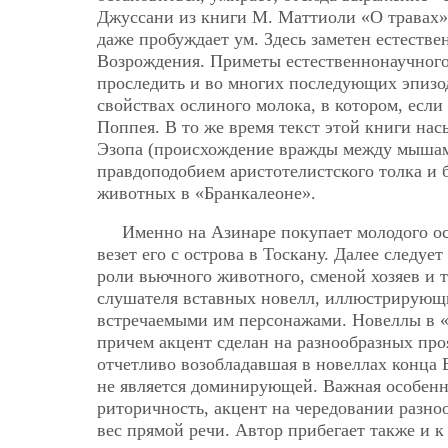
Джуссани из книги М. Маттиоли «О травах», 
даже пробуждает ум. Здесь заметен естеств
Возрождения. Приметы естественнонаучного 
проследить и во многих последующих эпизо
свойствах ослиного молока, в котором, есл
Поппея. В то же время текст этой книги на
Эзопа (происхождение вражды между мышами
правдоподобием аристотелистского толка и
животных в «Бранкалеоне».
Именно на Азинаре покупает молодого ос
везет его с острова в Тоскану. Далее следу
роли вьючного животного, сменой хозяев и т
слушателя вставных новелл, иллюстрирующи
встречаемыми им персонажами. Новеллы в «
причем акцент сделан на разнообразных пр
отчетливо возобладавшая в новеллах конца 
не является доминирующей. Важная особенн
риторичность, акцент на чередовании разно
вес прямой речи. Автор прибегает также и 