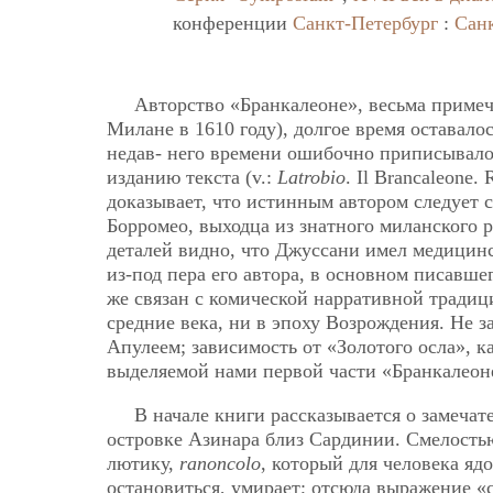
конференции
Санкт-Петербург
:
Сан
Авторство «Бранкалеоне», весьма примеч
Милане в 1610 году), долгое время оставал
недав-
него времени ошибочно приписывало
изданию текста (v.:
Latrobio
. Il Brancaleone
доказывает, что истинным автором следует с
Борромео, выходца из знатного миланского 
деталей видно, что Джуссани имел медицинс
из-под пера его автора, в основном писавш
же связан с комической нарративной традиц
средние века, ни в эпоху Возрождения. Не 
Апулеем; зависимость от «Золотого осла», к
выделяемой нами первой части «Бранкалеон
В начале книги рассказывается о замеча
островке Азинара близ Сардинии. Смелость
лютику,
ranoncolo
, который для человека ядо
остановиться, умирает; отсюда выражение 