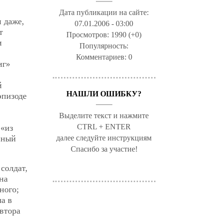
Дата публикации на сайте:
и даже,
07.01.2006 - 03:00
т
Просмотров:
1990 (+0)
и
Популярность:
Комментариев:
0
иг»
й
НАШЛИ ОШИБКУ?
эпизоде
Выделите текст и нажмите
CTRL + ENTER
 «из
инный
далее следуйте инструкциям
Спасибо за участие!
солдат,
на
ного;
а в
втора