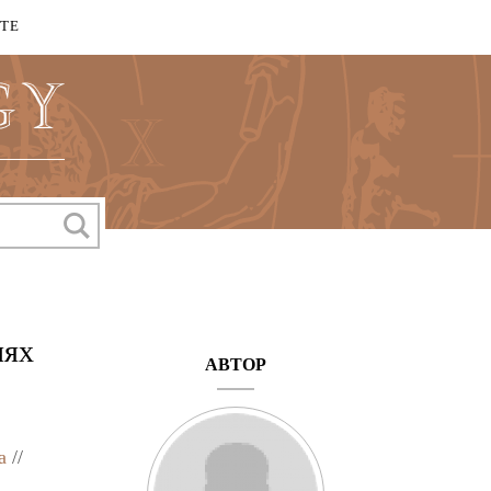
КТЕ
нях
АВТОР
а
//