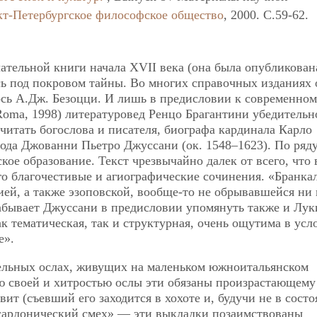
кт-Петербургское философское общество
, 2000. C.59-62.
ательной книги начала XVII века (она была опубликован
ось под покровом тайны. Во многих справочных изданиях 
сь А.Дж. Безоцци. И лишь в предисловии к современно
. Roma, 1998) литературовед Ренцо Брагантини убедительн
читать богослова и писателя, биографа кардинала Карло
рода Джованни Пьетро Джуссани (ок. 1548–1623). По ряд
кое образование. Текст чрезвычайно далек от всего, что
его благочестивые и агиографические сочинения. «Бранка
ией, а также эзоповской, вообще-то не обрывавшейся ни 
забывает Джуссани в предисловии упомянуть также и Лук
ак тематическая, так и структурная, очень ощутима в усл
е».
тельных ослах, живущих на маленьком южноитальянском
ю своей и хитростью ослы эти обязаны произрастающему
вит (съевший его заходится в хохоте и, будучи не в сост
«сардонический смех» — эти выкладки позаимствованы