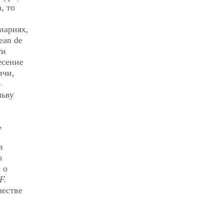
, то
иариях,
Jean de
ги
есение
ичи,
»
льву
,
в
о
 о
F.
честве