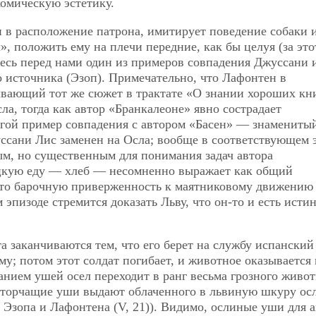
омическую эстетику.
и в расположение патрона, имитирует поведение собаки 
», положить ему на плечи передние, как бы целуя (за это
десь перед нами один из примеров совпадения Джуссани 
о источника (Эзоп). Примечательно, что Лафонтен в
ывающий тот же сюжет в трактате «О знании хороших кн
ла, тогда как автор «Бранкалеоне» явно сострадает
угой пример совпадения с автором «Басен» — знамениты
ссани Лис заменен на Осла; вообще в соответствующем 
ым, но существенным для понимания задач автора
яцкую еду — хлеб — несомненно выражает как общий
сто барочную приверженность к маятниковому движению
 эпизоде стремится доказать Льву, что он-то и есть ист
 заканчиваются тем, что его берет на службу испанский 
му; потом этот солдат погибает, и животное оказывается 
занием ушей осел переходит в ранг весьма грозного живот
о торчащие уши выдают облаченного в львиную шкуру осл
 Эзопа и Лафонтена (V, 21)). Видимо, ослиные уши для а