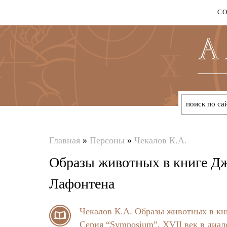
С
Главная
»
Персоны
»
Чекалов К.А.
Вы
Образы животных в книге Дж
здесь
Лафонтена
Чекалов К.А.
Образы животных в кн
Серия “Symposium”
,
XVII век в диал