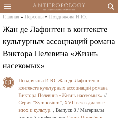
Главная
»
Персоны
»
Позднякова И.Ю.
Перейти
Вы
Жан де Лафонтен в контексте
к
здесь
основному
культурных ассоциаций романа
содержанию
Виктора Пелевина «Жизнь
насекомых»
Позднякова И.Ю.
Жан де Лафонтен в
контексте культурных ассоциаций романа
Виктора Пелевина «Жизнь насекомых»
//
Серия “Symposium”
,
XVII век в диалоге
эпох и культур.
, Выпуск 8 / Материалы
научной конференции
Санкт-Петербург
: