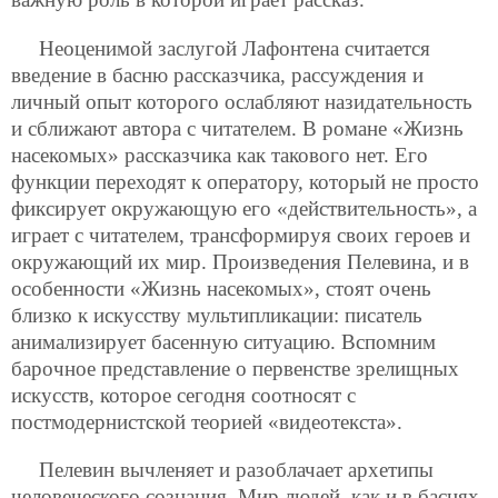
Неоценимой заслугой Лафонтена считается
введение в басню рассказчика, рассуждения и
личный опыт которого ослабляют назидательность
и
сближают автора с читателем. В романе «Жизнь
насекомых» рассказчика как такового нет. Его
функции переходят к оператору, который не просто
фиксирует окружающую его «действительность», а
играет с читателем, трансформируя своих героев и
окружающий их мир. Произведения Пелевина, и в
особенности «Жизнь насекомых», стоят очень
близко к искусству мультипликации: писатель
анимализирует басенную ситуацию. Вспомним
барочное представление о первенстве зрелищных
искусств, которое сегодня соотносят с
постмодернистской теорией «видеотекста».
Пелевин вычленяет и разоблачает архетипы
человеческого сознания. Мир людей, как и в баснях,