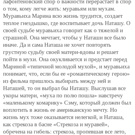
лафонтеновский спор о важности перерастает в спор
о том, кому легче жить: муравьям или мухам.
Муравьиха Марина всю жизнь трудится, создает
теплое гнездышко, где воспитывает дочь Наташу. О
своей судьбе муравьиха говорит как о тяжелой и
страшной. Она мечтает, чтобы у Наташи все было
иначе. Да и сама Наташа не хочет повторять
грустную судьбу своей матери-вдовы и решает
пойти в мухи. Она окукливается и предстает перед
Мариной «типичной молодой мухой», и муравьиха
понимает, что, если бы ее «романтическому герою»
из фильма пришлось выбирать между ней и
Наташей, то он выбрал бы Наташу. Выслушав все
укоры матери, «муха по полю пошла» навстречу
«маленькому комарику» Сэму, который должен был
воплотить в жизнь ее американскую мечту. Но
жизнь мух тоже оказывается нелегкой, и Наташа,
как стрекоза в басне «Стрекоза и муравей»,
обречена на гибель: стрекоза, пропевшая все лето,