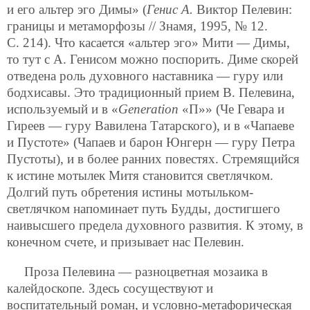
и его альтер эго Димы» (
Генис А.
Виктор Пелевин:
границы и метаморфозы // Знамя, 1995, № 12.
С. 214). Что касается «альтер эго» Мити — Димы,
то тут с А. Генисом можно поспорить. Диме скорей
отведена роль духовного наставника — гуру или
бодхисавы. Это традиционный прием В. Пелевина,
используемый и в «
Generation
«П»» (Че Гевара и
Гиреев — гуру Вавилена Татарского), и в «Чапаеве
и Пустоте» (Чапаев и барон Юнгерн — гуру Петра
Пустоты), и в более ранних повестях. Стремящийся
к истине мотылек Митя становится светлячком.
Долгий путь обретения истины мотыльком-
светлячком напоминает путь Будды, достигшего
наивысшего предела духовного развития. К этому, в
конечном счете, и призывает нас Пелевин.
Проза Пелевина — разноцветная мозаика в
калейдоскопе. Здесь сосуществуют и
воспитательный роман, и условно-метафорическая