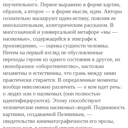
поучительного. Первое выражено в форме картин,
образов, а второе — в форме мысли, идеи. Авторы
сознательно маскируют идею-истину, поясняя ее
иносказательным, аллегорическим рассказом. В
многозначной и универсальной метафоре «мы —
насекомые», содержащейся в эпиграфе к
произведению, — оценка сущности человека.
Ничем на первый взгляд не обусловленные
переходы героев из одного состояния в другое, их
своеобразное «оборотничество», настолько
незаметны и естественны, что грань между ними
практически стирается. В определенные моменты
вообще невозможно различить — о ком идет речь:
о людях или о насекомых (они полностью
идентифицируются). Этому способствуют
человеческие имена насекомых-людей. Подвижность
картинки, создаваемой Пелевиным, —
свидетельство кинематографичности его прозы,
важную роль в которой играет рассказ.