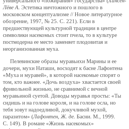
универсального «пожирания» государства» (
Хансен-
Лёве А.
Эстетика ничтожного и пошлого в
московском концептуализме // Новое литературное
обозрение, 1997, № 25. С. 221). Если в
предшествующей культурной традиции в центре
символики насекомых стоит пчела, то в культуре
постмодерна ее место заменяет плодовитая и
неорганизованная муха.
Пелевинские образы муравьихи Марины и ее
дочери, мухи Наташи, восходят к басне Лафонтена
«Муха и муравей», в которой насекомые спорят о
том, кто важнее. «Дочь воздуха» хвастается своей
фривольной жизнью, не сравнимой с вечной
муравьиной суетой. Доводы муравья просты: «Ты
сидишь и на голове короля, и на голове осла, но
тебя зовут надоедливой, докучливой мухой,
паразитом» (
Лафонтен, Ж. де.
Басни. М., 1999.
С. 149). В романе «Жизнь насекомых»