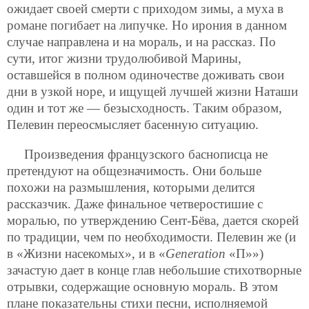
ожидает своей смерти с приходом зимы, а муха в
романе погибает на липучке. Но ирония в данном
случае направлена и на мораль, и на рассказ. По
сути, итог жизни трудолюбивой Марины,
оставшейся в полном одиночестве доживать свои
дни в узкой
норе, и ищущей лучшей жизни Наташи
один и тот же — безысходность. Таким образом,
Пелевин переосмысляет басенную ситуацию.
Произведения французского баснописца не
претендуют на общезначимость. Они больше
похожи на размышления, которыми делится
рассказчик. Даже финальное четверостишие с
моралью, по утверждению Сент-Бёва, дается скорей
по традиции, чем по необходимости. Пелевин же (и
в «Жизни насекомых», и в «
Generation
«П»»)
зачастую дает в конце глав небольшие стихотворные
отрывки, содержащие основную мораль. В этом
плане показательны стихи песни, исполняемой