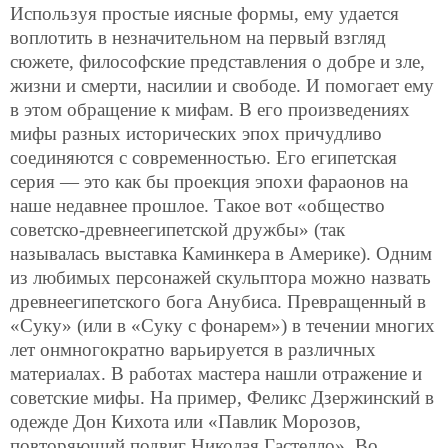
Используя простые иясные формы, ему удается
воплотить в незначительном на первый взгляд
сюжете, философские представления о добре и зле,
жизни и смерти, насилии и свободе. И помогает ему
в этом обращение к мифам. В его произведениях
мифы разных исторических эпох причудливо
соединяются с современностью. Его египетская
серия — это как бы проекция эпохи фараонов на
наше недавнее прошлое. Такое вот «общество
советско-древнеегипетской дружбы» (так
называлась выставка Каминкера в Америке). Одним
из любимых персонажей скульптора можно назвать
древнеегипетского бога Анубиса. Превращенный в
«Суку» (или в «Суку с фонарем») в течении многих
лет онмногократно варьируется в различных
материалах. В работах мастера нашли отражение и
советские мифы. На пример, Феликс Дзержинский в
одежде Дон Кихота или «Павлик Морозов,
повторяющий подвиг Николая Гастелло». Во