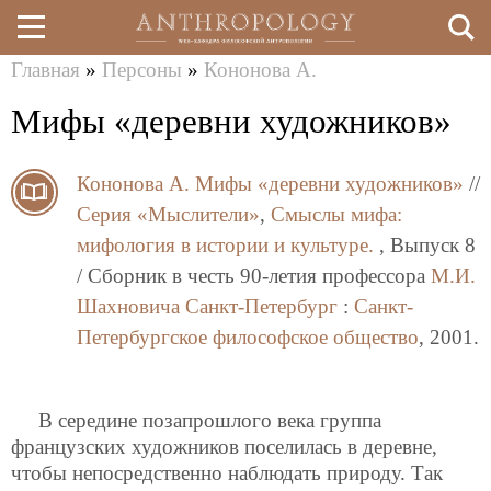
Главная
»
Персоны
»
Кононова А.
Перейти
Вы
Мифы «деревни художников»
к
здесь
основному
Кононова А.
Мифы «деревни художников»
//
содержанию
Серия «Мыслители»
,
Смыслы мифа:
мифология в истории и культуре.
, Выпуск 8
/ Сборник в честь 90-летия профессора
М.И.
Шахновича
Санкт-Петербург
:
Санкт-
Петербургское философское общество
, 2001.
В середине позапрошлого века группа
французских художников поселилась в деревне,
чтобы непосредственно наблюдать природу. Так