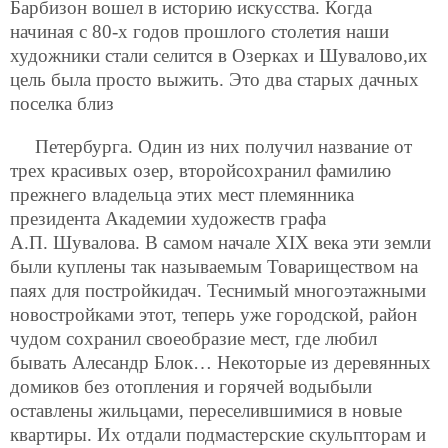
Барбизон вошел в историю искусства. Когда
начиная с 80-х годов прошлого столетия наши
художники стали селится в Озерках и Шувалово,их
цель была просто выжить. Это два старых дачных
поселка близ
Петербурга. Один из них получил название от
трех красивых озер, второйсохранил фамилию
прежнего владельца этих мест племянника
президента Академии художеств графа
А.П. Шувалова. В самом начале ХIХ века эти земли
были куплены так называемым Товариществом на
паях для постройкидач. Теснимый многоэтажными
новостройками этот, теперь уже городской, район
чудом сохранил своеобразие мест, где любил
бывать Алесандр Блок… Некоторые из деревянных
домиков без отопления и горячей водыбыли
оставлены жильцами, переселившимися в новые
квартиры. Их отдали подмастерские скульпторам и