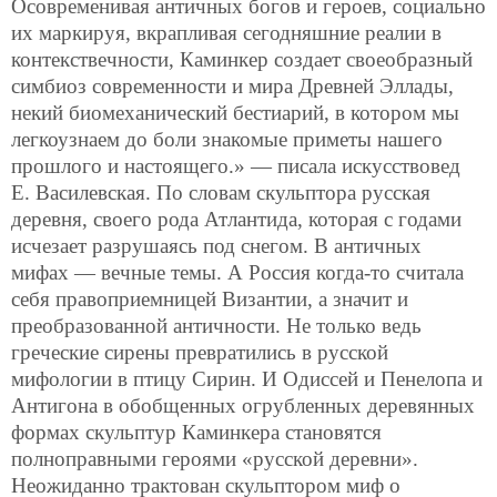
Осовременивая античных богов и героев, социально
их маркируя, вкрапливая сегодняшние реалии в
контекствечности, Каминкер создает своеобразный
симбиоз современности и мира Древней Эллады,
некий биомеханический бестиарий, в котором мы
легкоузнаем до боли знакомые приметы нашего
прошлого и настоящего.» — писала искусствовед
Е. Василевская. По словам скульптора русская
деревня, своего рода Атлантида, которая с годами
исчезает разрушаясь под снегом. В античных
мифах — вечные темы. А Россия когда-то считала
себя правоприемницей Византии, а значит и
преобразованной античности. Не только ведь
греческие сирены превратились в русской
мифологии в птицу Сирин. И Одиссей и Пенелопа и
Антигона в обобщенных огрубленных деревянных
формах скульптур Каминкера становятся
полноправными героями «русской деревни».
Неожиданно трактован скульптором миф о