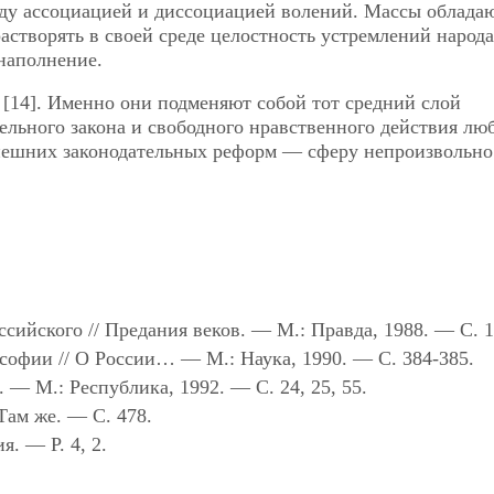
ду ассоциацией и диссоциацией волений. Массы облада
астворять в своей среде целостность устремлений народа
наполнение.
» [14]. Именно они подменяют собой тот средний слой
льного закона и свободного нравственного действия люб
нешних законодательных реформ — сферу непроизвольно
сийского // Предания веков. — М.: Правда, 1988. — С. 1
офии // О России… — М.: Наука, 1990. — С. 384-385.
— М.: Республика, 1992. — С. 24, 25, 55.
Там же. — С. 478.
. — Р. 4, 2.