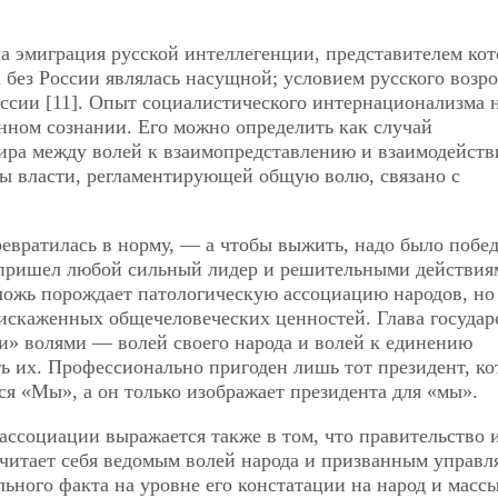
а эмиграция русской интеллегенции, представителем ко
без России являлась насущной; условием русского возр
оссии [11]. Опыт социалистического интернационализма н
нном сознании. Его можно определить как случай
мира между волей к взаимопредставлению и взаимодейств
ры власти, регламентирующей общую волю, связано с
ревратилась в норму, — а чтобы выжить, надо было побе
 пришел любой сильный лидер и решительными действия
 ложь порождает патологическую ассоциацию народов, но
искаженных общечеловеческих ценностей. Глава государ
и» волями — волей своего народа и волей к единению
ать их. Профессионально пригоден лишь тот президент, к
тся «Мы», а он только изображает президента для «мы».
ссоциации выражается также в том, что правительство 
считает себя ведомым волей народа и призванным управл
льного факта на уровне его констатации на народ и масс