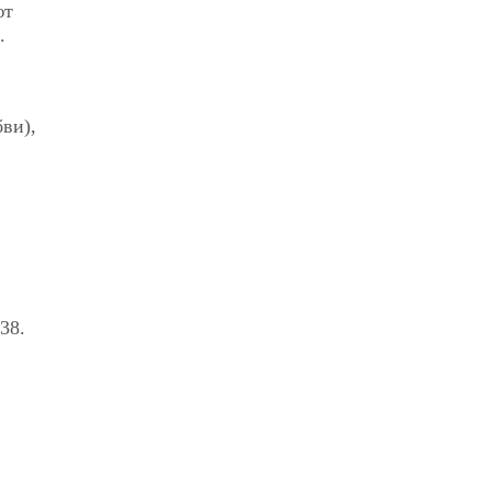
ют
.
ви),
38.