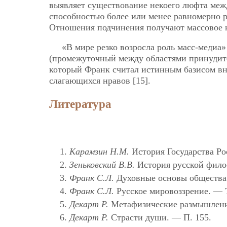
выявляет существование некоего люфта меж
способностью более или менее равномерно р
Отношения подчинения получают массовое 
«В мире резко возросла роль масс-медиа
(промежуточный между областями принудите
который Франк считал истинным базисом в
слагающихся нравов [15].
Литература
Карамзин Н.М.
История Государства Рос
Зеньковский В.В.
История русской филос
Франк С.Л.
Духовные основы общества. 
Франк С.Л.
Русское мировоззрение. — 
Декарт Р.
Метафизические размышления
Декарт Р.
Страсти души. — П. 155.