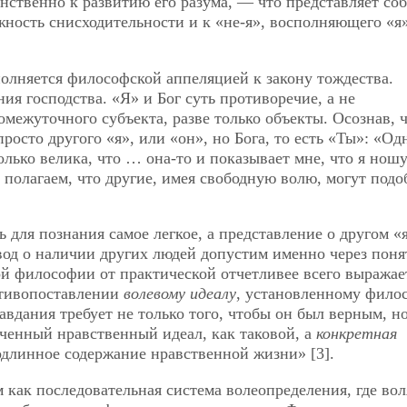
нственно к развитию его разума, — что представляет со
ность снисходительности и к «не-я», восполняющего «я
полняется философской аппеляцией к закону тождества.
я господства. «Я» и Бог суть противоречие, а не
ежуточного субъекта, разве только объекты. Осознав, ч
просто другого «я», или «он», но Бога, то есть «Ты»: «Од
олько велика, что … она-то и показывает мне, что я ношу
 полагаем, что другие, имея свободную волю, могут подо
ь для познания самое легкое, а представление о другом «
вод о наличии других людей допустим именно через поня
й философии от практической отчетливее всего выражае
тивопоставлении
волевому идеалу
, установленному фило
вдания требует не только того, чтобы он был верным, н
ченный нравственный идеал, как таковой, а
конкретная
одлинное содержание нравственной жизни» [3].
 как последовательная система волеопределения, где вол