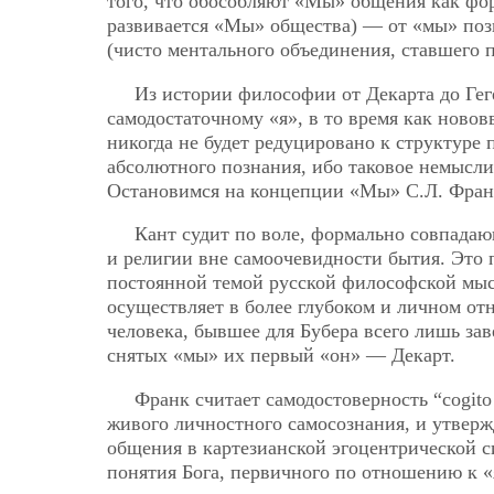
того, что обособляют «Мы» общения как фо
развивается «Мы» общества) — от «мы» поз
(чисто ментального объединения, ставшего
Из истории философии от Декарта до Гег
самодостаточному «я», в то время как ново
никогда не будет редуцировано к структуре
абсолютного познания, ибо таковое немысли
Остановимся на концепции «Мы» С.Л. Фран
Кант судит по воле, формально совпада
и религии вне самоочевидности бытия. Это 
постоянной темой русской философской мыс
осуществляет в более глубоком и личном от
человека, бывшее для Бубера всего лишь за
снятых «мы» их первый «он» — Декарт.
Франк считает самодостоверность “cogit
живого личностного самосознания, и утвер
общения в картезианской эгоцентрической с
понятия Бога, первичного по отношению к «я