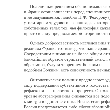
Под личным решением оба понимают своб
и Франк останавливается перед спонтанност
и не задумывается, подобно Н.Ф. Федорову 
утилитаризм трудового сознания, для которо
собственных телах тех, чья философия каж
просто в силу предполагаемой вторичности 
Однако добросовестность исследования т
реализма Франка тот вывод, что наше срав
Сосредоточим внимание на более общем отн
ближайшим образом отрицательный смысл, о
образ мира, будучи творением Божиим и — п
подобием Божиим, есть совокупность вечных
Онтологическая позиция предполагает уде
силу поддержания субъективного тождества
рефлексии как целостного процесса. Онтол
уровне абстрагирования снимаются все подо
к миру, а в единстве с ним. Иначе, если реф
Россия представляется либо «богоизбранной