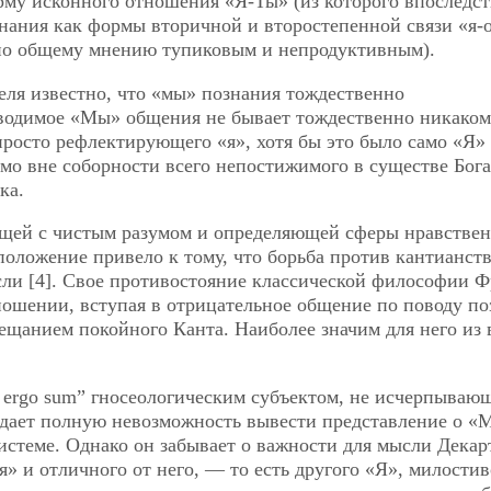
рму исконного отношения «Я-Ты» (из которого впоследс
нания как формы вторичной и второстепенной связи «я-
 по общему мнению тупиковым и непродуктивным).
еля известно, что «мы» познания тождественно
вводимое «Мы» общения не бывает тождественно никаком
 просто рефлектирующего «я», хотя бы это было само «Я»
мо вне соборности всего непостижимого в существе Бога
ка.
ющей с чистым разумом и определяющей сферы нравстве
положение привело к тому, что борьба против кантианств
ли [4]. Свое противостояние классической философии 
ношении, вступая в отрицательное общение по поводу по
вещанием покойного Канта. Наиболее значим для него из 
o ergo sum” гносеологическим субъектом, не исчерпываю
ждает полную невозможность вывести представление о «
истеме. Однако он забывает о важности для мысли Декар
» и отличного от него, — то есть другого «Я», милостив