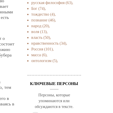
лю
русская философия
(63),
вает
Бог
(74),
енными
тождество
(4),
 есть
познание
(46),
народ
(20),
воля
(13),
власть
(50),
т о
нравственность
(34),
состоит
Россия
(101),
Божию
Бубера
масса
(6),
онтологизм
(5),
а
КЛЮЧЕВЫЕ ПЕРСОНЫ
о, тем
Персоны, которые
его в
упоминаются или
ваясь в
обсуждаются в тексте.