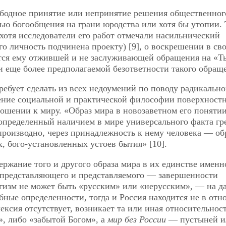
одное принятие или непринятие решения общественног
ью богообщения на грани юродства или хотя бы утопии. 
(хотя исследователи его работ отмечали насильнический
го личность подчинена проекту) [9], о воскрешении в св
ется ему отжившей и не заслуживающей обращения на «
и еще более предполагаемой безответности такого обращ
ребует сделать из всех недоумений по поводу радикально
нение социальной и практической философии поверхностн
ошении к миру. «Образ мира в новозаветном его поняти
пределенный наличием в мире универсального факта гр
роизводно, через принадлежность к нему человека — об
, бого-установленных устоев бытия» [10].
ржание того и другого образа мира в их единстве именн
 представляющего и представляемого — завершенности
огизм не может быть «русским» или «нерусским», — на д
бные определенности, тогда и Россия находится не в от
лексия отсутствует, возникает та или иная относительност
», либо «забытой Богом», а
мир без России
— пустыней и