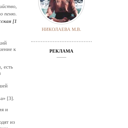
бийство,
о пеню.
ская [1
НИКОЛАЕВА М.В.
кий
шение к
РЕКЛАМА
, есть
и
йшей
а» [3].
ия и
одят из