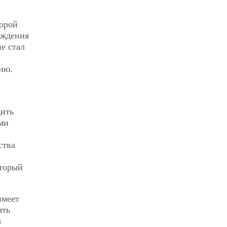
торой
ождения
е стал
ию.
дить
ми
ства
оторый
имеет
ять
ы