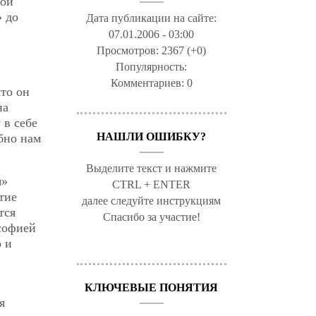
бой
» до
Дата публикации на сайте:
07.01.2006 - 03:00
Просмотров:
2367 (+0)
Популярность:
Комментариев:
0
то он
на
 в себе
НАШЛИ ОШИБКУ?
бно нам
Выделите текст и нажмите
я»
CTRL + ENTER
тие
далее следуйте инструкциям
тся
Спасибо за участие!
софией
о и
КЛЮЧЕВЫЕ ПОНЯТИЯ
я