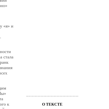
твии
оно»
у «я» и
.
нности
а стала
Франк
знания
всех
щим
Мы»
та
ого к
О ТЕКСТЕ