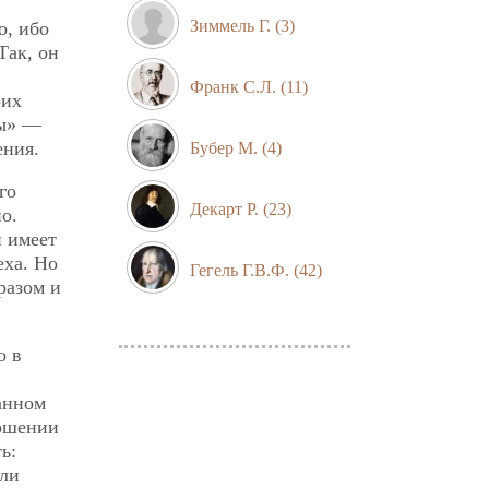
Зиммель Г.
(3)
о, ибо
Так, он
Франк С.Л.
(11)
оих
Ты» —
ения.
Бубер М.
(4)
го
Декарт Р.
(23)
о.
и имеет
еха. Но
Гегель Г.В.Ф.
(42)
разом и
о в
анном
ношении
ь:
ли