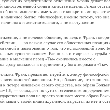
 и субъект их рефлективного отношения. Франк делает во
 самостоятельной силы в качестве идеала. Гегель отстаи
особность мышления иметь дело с конкретными нравств
 в наличное бытие: «Философия, именно потому, что она
 наличного и действительного, а не выступление
стижение, а не волевое общение, но ведь и Франк говори
ействии, — во всяком случае его общественная позиция 
рованной в памятовании о том, что исполняющий волю 
еальным существованием. Равно как и творческая судьба 
рание в молчании перед «Ты» окончилось вместе с
о» сразу оказалось в подчинении у боготворимого «Ты».
реализма Франк предлагает перейти к жанру философской
ия возможностей живописи. Но добавление, что «попытк
к потере человеком своего существа, как образа Божьег
а» [3], — совпадает по сути с гегелевским определением
сударственная воля не просто занимает место образа Божь
ой связи с волей индивидуальной, вырастая из нее и оста