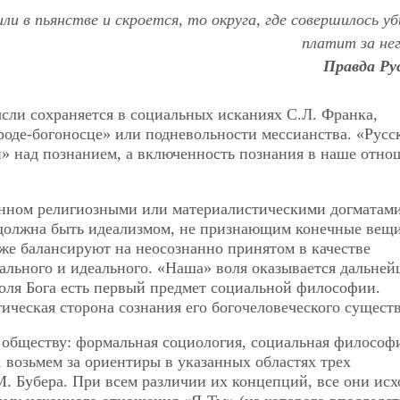
или в пьянстве и скроется, то округа, где совершилось у
платит за нег
Правда Рус
сли сохраняется в социальных исканиях С.Л. Франка,
роде-богоносце» или подневольности мессианства. «Русс
» над познанием, а включенность познания в наше отно
енном религиозными или материалистическими догматами
 должна быть идеализмом, не признающим конечные вещ
е балансируют на неосознанно принятом в качестве
льного и идеального. «Наша» воля оказывается дальне
воля Бога есть первый предмет социальной философии.
ическая сторона сознания его богочеловеческого существ
 обществу: формальная социология, социальная философ
 возьмем за ориентиры в указанных областях трех
М. Бубера. При всем различии их концепций, все они исх