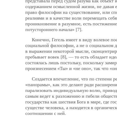
представала перед судом разума как объект
содержанием осмысленной жизни, не давая ей
право философии на существование, или сп
реалиями и в качестве воли перемещать себя
проникновение в разумное, есть постижение
потустороннего начала» [7].
Конечно, Гегель имеет в виду волевое по
социальной философии, а не о социальном д
в выражении некоторой мысли, сконцентри
пребывает вовек [8], — то есть обладает ид
состоялась лишь постольку, поскольку зами
произнесением «Ты» и «не оно», так что «он
Создается впечатление, что по степени 
«панорамы», как это делают ради расширен
парализовать индивидуальную волю, приводя 
самым ведет к разложению и гибели обществ
государства как шествия Бога в мире, где го
существе человека, а находится в органическ
соотношении с ней.