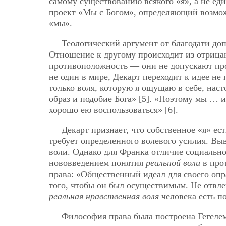
самому существованию всякого «я», а не еди
проект «Мы с Богом», определяющий возмож
«мы».
Теологический аргумент от благодати до
Отношение к другому происходит из отрицани
противоположность — они не допускают пром
не один в мире, Декарт переходит к идее не 
только воля, которую я ощущаю в себе, наст
образ и подобие Бога» [5]. «Поэтому мы … и
хорошо ею воспользоваться» [6].
Декарт признает, что собственное «я» ест
требует определенного волевого усилия. Вы
воли. Однако для Франка отличие социально
нововведением понятия
реальной воли
в про
права: «Общественный идеал для своего опра
того, чтобы он был осуществимым. Не отвле
реальная нравственная воля
человека есть п
Философия права была построена Гегелем