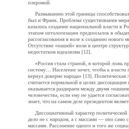
плеромой.
Размыванию этой границы способствовал
был и Франк. Проблема существования мира 
казалось создание национальной власти в Р
этапом онтологизации предпосылок в обыде
рассогласования в воле к созданию нового 
Отсутствие «нашей» воли в центре структу
недостатком идеализма [12].
«Россия стала страной, в которой ложь п
систему… Население хочет, чтобы к власти
вернул доверие народа» [13]. Политическая
считается нормальной в целях диссоциации 
оказывается раздираем между двумя «нашим
человечества, если ему не удается согласов
знает, что на самом деле президентом являе
Диссоциативный характер политической а
дело не с народом, а с массами — оно само 
массами. Расслоение одного и того же социа