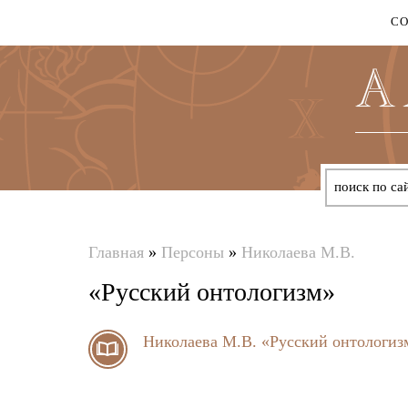
С
Главная
»
Персоны
»
Николаева М.В.
Вы
«Русский онтологизм»
здесь
Николаева М.В.
«Русский онтологиз