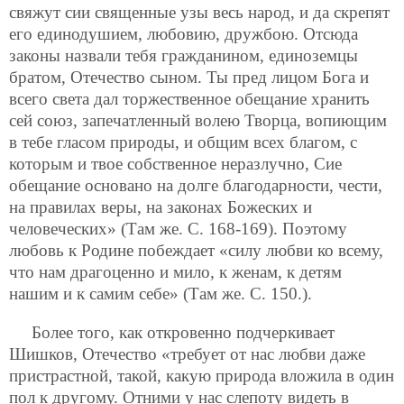
свяжут сии священные узы весь народ, и да скрепят
его единодушием, любовию, дружбою. Отсюда
законы назвали тебя гражданином, единоземцы
братом, Отечество сыном. Ты пред лицом Бога и
всего света дал торжественное обещание хранить
сей союз, запечатленный волею Творца, вопиющим
в тебе гласом природы, и общим всех благом, с
которым и твое собственное неразлучно, Сие
обещание основано на долге благодарности, чести,
на правилах веры, на законах Божеских и
человеческих» (Там же. С. 168-169). Поэтому
любовь к Родине побеждает «силу любви ко всему,
что нам драгоценно и мило, к женам, к детям
нашим и к самим себе» (Там же. С. 150.).
Более того, как откровенно подчеркивает
Шишков, Отечество «требует от нас любви даже
пристрастной, такой, какую природа вложила в один
пол к другому. Отними у нас слепоту видеть в