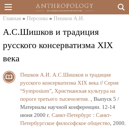
Главная
»
Персоны
»
Пешков А.И.
Перейти
Вы
А.С.Шишков и традиция
к
здесь
основному
русского консерватизма ХIХ
содержанию
века
Пешков А.И.
А.С.Шишков и традиция
русского консерватизма ХIХ века
//
Серия
“Symposium”
,
Христианская культура на
пороге третьего тысячелетия.
, Выпуск 5 /
Материалы научной конференции. 12-14
июня 2000 г.
Санкт-Петербург
:
Санкт-
Петербургское философское общество
, 2000.