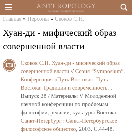
Главная
»
Персоны
»
Скоков С.Н.
Перейти
Вы
Хуан-ди - мифический образ
к
здесь
основному
совершенной власти
содержанию
Скоков С.Н.
Хуан-ди - мифический образ
совершенной власти
//
Серия “Symposium”
,
Конференция «Путь Востока»
,
Путь
Востока: Традиции и современность.
,
Выпуск 28 / Материалы V Молодежной
научной конференции по проблемам
философии, религии, культуры Востока
Санкт-Петербург
:
Санкт-Петербургское
философское общество
, 2003. C.44-48.