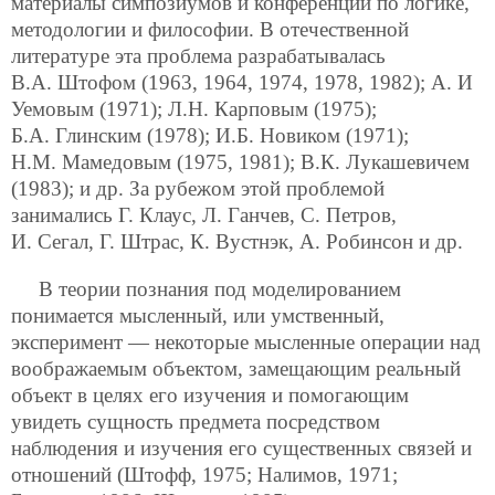
материалы симпозиумов
и конференций по логике,
методологии и философии. В отечественной
литературе эта проблема разрабатывалась
В.А. Штофом (1963, 1964, 1974, 1978, 1982); А. И
Уемовым (1971); Л.Н. Карповым (1975);
Б.А. Глинским (1978); И.Б. Новиком (1971);
Н.М. Мамедовым (1975, 1981); В.К. Лукашевичем
(1983); и др. За рубежом этой проблемой
занимались Г. Клаус, Л. Ганчев, С. Петров,
И. Сегал, Г. Штрас, К. Вустнэк, А. Робинсон и др.
В теории познания под моделированием
понимается мысленный, или умственный,
эксперимент — некоторые мысленные операции над
воображаемым объектом, замещающим реальный
объект в целях его изучения и помогающим
увидеть сущность предмета посредством
наблюдения и изучения его существенных связей и
отношений (Штофф, 1975; Налимов, 1971;