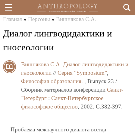
Главная
»
Персоны
»
Вишнякова С.А.
Перейти
Вы
Диалог лингводидактики и
к
здесь
основному
гносеологии
содержанию
Вишнякова С.А.
Диалог лингводидактики и
гносеологии
//
Серия “Symposium”
,
Философия образования.
, Выпуск 23 /
Сборник материалов конференции
Санкт-
Петербург
:
Санкт-Петербургское
философское общество
, 2002. C.382-397.
Проблема межнаучного диалога всегда