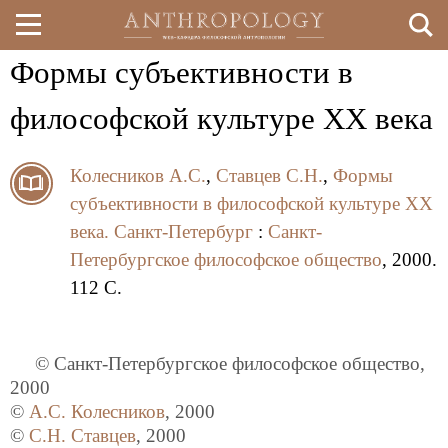
Формы субъективности в
Перейти
к
философской культуре XX века
основному
Колесников А.С.
,
Ставцев С.Н.
,
Формы
содержанию
субъективности в философской культуре XX
века.
Санкт-Петербург
:
Санкт-
Петербургское философское общество
, 2000.
112 C.
© Санкт-Петербургское философское общество,
2000
©
А.С. Колесников
, 2000
©
С.Н. Ставцев
, 2000