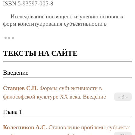
ISBN 5-93597-005-8
Исследование посвящено изучению основных
форм конституирования субъективности в
философии XX века, а также обобщениию их
методологического потенциала для выявления
нового ракурса рациональности, невостребованного
ТЕКСТЫ НА САЙТЕ
до сих пор современной философской культурой.
Для историков философии и всех
Введение
интересующихся проблемами неклассической,
современной философии
Ставцев С.Н.
Формы субъективности в
Издание осуществлено при поддержке гранта
философской культуре XX века. Введение
3
№12 Минобразования РФ (1998-2000 гг.)
Глава 1
Колесников А.С.
Становление проблемы субъекта: