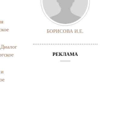
е
ия
ское
БОРИСОВА И.Е.
,
Диалог
ргское
РЕКЛАМА
 и
ое