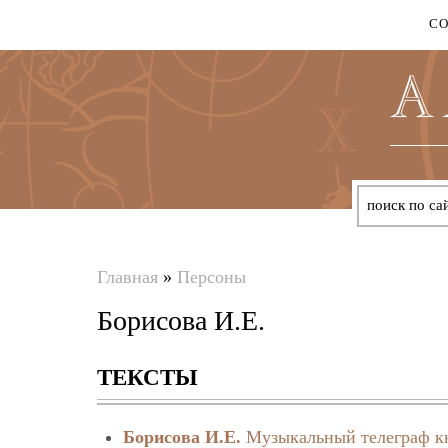
С
Главная
»
Персоны
Вы
Борисова И.Е.
здесь
ТЕКСТЫ
Борисова И.Е.
Музыкальный телеграф кн