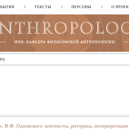
ОБЫТИЯ
ТЕКСТЫ
ПЕРСОНЫ
О ПРОЕ
Перейти
к
основному
содержанию
. В.Ф. Одоевского: контексты, риторика, интерпретация