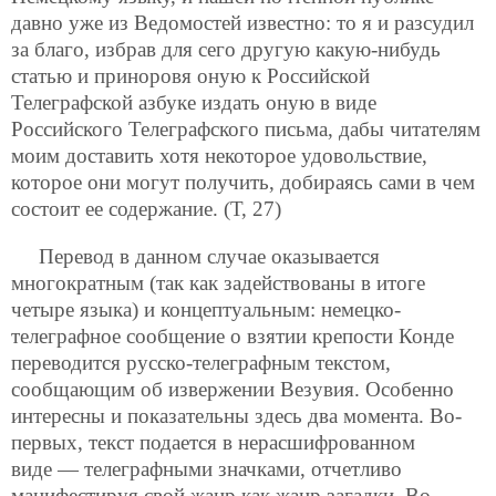
давно уже из Ведомостей известно: то я и разсудил
за благо, избрав для сего другую
какую-нибудь
статью и приноровя оную к Российской
Телеграфской азбуке издать оную в виде
Российского Телеграфского письма, дабы читателям
моим доставить хотя некоторое удовольствие,
которое они могут получить, добираясь сами в чем
состоит ее содержание. (Т, 27)
Перевод в данном случае оказывается
многократным (так как задействованы в итоге
четыре языка) и концептуальным: немецко-
телеграфное сообщение о взятии крепости Конде
переводится русско-телеграфным текстом,
сообщающим об извержении Везувия. Особенно
интересны и показательны здесь два момента. Во-
первых, текст подается в нерасшифрованном
виде — телеграфными значками, отчетливо
манифестируя свой жанр как жанр загадки. Во-