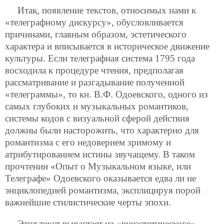
Итак, появление текстов, относимых нами к
«телеграфному дискурсу», обусловливается
причинами, главным образом, эстетического
характера и вписывается в историческое движение
культуры. Если телеграфная система 1795 года
восходила к процедуре чтения, предполагая
рассматривание и разгадывание полученной
«телеграммы», то кн. В.Ф. Одоевского, одного из
самых глубоких и музыкальных романтиков,
системы кодов с визуальной сферой действия
должны были насторожить, что характерно для
романтизма с его недоверием зримому и
атрибутированием истины звучащему. В таком
прочтении «Опыт о Музыкальном языке, или
Телеграфе» Одоевского оказывается едва ли не
энциклопедией романтизма, эксплицируя порой
важнейшие стилистические черты эпохи.
Этот текст вырастает из «внеэстетического»