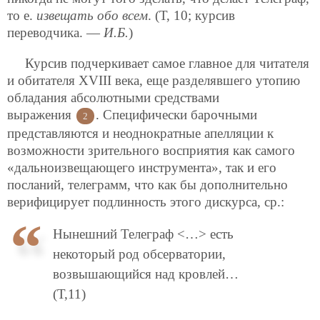
то е.
извещать обо всем
. (Т, 10; курсив
переводчика. —
И.Б.
)
Курсив подчеркивает самое главное для читателя
и обитателя XVIII века, еще разделявшего утопию
обладания абсолютными средствами
выражения
. Специфически барочными
2
представляются и неоднократные апелляции к
возможности зрительного восприятия как самого
«дальноизвещающего инструмента», так и его
посланий,
телеграмм, что как бы дополнительно
верифицирует подлинность этого дискурса, ср.:
Нынешний Телеграф <…> есть
некоторый род обсерватории,
возвышающийся над кровлей…
(Т,11)