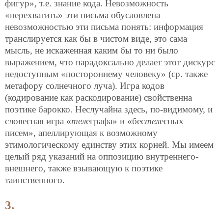
фигур», т.е. знание кода. Невозможность
«перехватить» эти письма обусловлена
невозможностью эти письма понять: информация
транслируется как бы в чистом виде, это сама
мысль, не искаженная каким бы то ни было
выражением, что парадоксально делает этот дискурс
недоступным «постороннему человеку» (ср. также
метафору солнечного луча). Игра кодов
(кодирование как раскодирование) свойственна
поэтике барокко. Неслучайна здесь, по-видимому, и
словесная игра «
тел
еграфа» и «бес
тел
есных
писем», апеллирующая к возможному
этимологическому единству этих корней. Мы имеем
целый ряд указаний на оппозицию внутреннего-
внешнего, также взывающую к поэтике
таинственного.
3.