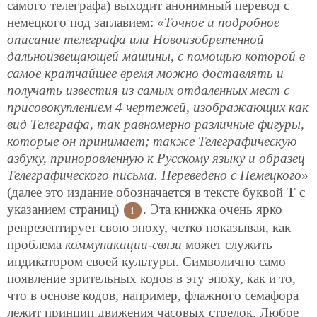
самого телеграфа) выходит анонимный перевод с
немецкого под заглавием: «
Точное и подробное
описание телеграфа или Новоизобретенной
дальноизвещающей машины, с помощью которой в
самое кратчайшее время можно доставлять и
получать известия из самых отдаленных мест с
присовокуплением 4 чертежей, изображающих как
вид Телеграфа, так равномерно различные фигуры,
которые он принимает; также Телеграфическую
азбуку, приноровленную к Русскому языку и образец
Телеграфического письма. Переведено
с Немецкого
»
(далее это издание обозначается в тексте буквой
Т
с
указанием страниц)
. Эта книжка очень ярко
1
репрезентирует свою эпоху, четко показывая, как
проблема
коммуникации-связи
может служить
индикатором своей культуры. Символично само
появление зрительных кодов в эту эпоху, как и то,
что в основе кодов, например, флажного семафора
лежит принцип движения часовых стрелок. Любое