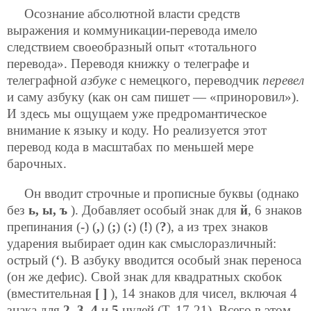
Осознание абсолютной власти средств
выражения и коммуникации-перевода имело
следствием своеобразный опыт «тотального
перевода». Переводя книжку о телеграфе и
телеграфной
азбуке
с немецкого, переводчик
перевел
и саму азбуку (как он сам пишет — «приноровил»).
И здесь мы ощущаем уже предромантическое
внимание к языку и коду. Но реализуется этот
перевод кода в масштабах по меньшей мере
барочных.
Он вводит строчные и прописные буквы (однако
без
ь, ы, ъ
). Добавляет особый знак для
й
, 6 знаков
препинания (
-
) (
,
) (
;
) (
:
) (
!
) (
?
), а из трех знаков
ударения выбирает один как смыслоразличный:
острый (
‘
). В азбуку вводится особый знак переноса
(он же дефис). Свой знак для квадратных скобок
(вместительная
[
]
), 14 знаков для чисел, включая 4
знака для
2
,
3
,
4
и
5
нулей (Т, 17-21). Всего в этом