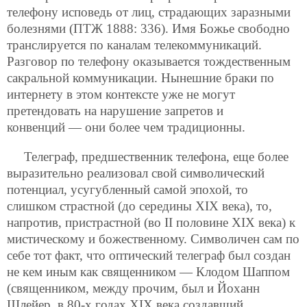
телефону исповедь от лиц, страдающих заразными
болезнями (ПТЖ 1888: 336). Имя Божье свободно
транслируется по каналам телекоммуникаций.
Разговор по телефону оказывается тождественным
сакральной коммуникации. Нынешние браки по
интернету в этом контексте уже не могут
претендовать на нарушение запретов и
конвенций — они более чем традиционны.
Телеграф, предшественник телефона, еще более
выразительно реализовал свой символический
потенциал, усугубленный самой эпохой, то
слишком страстной (до середины XIX века), то,
напротив, пристрастной (во II половине XIX века) к
мистическому и божественному. Символичен сам по
себе тот факт, что оптический телеграф был создан
не кем иным как священником — Клодом Шаппом
(священником, между прочим, был и Йоханн
Шлейер, в 80-х годах XIX века создавший