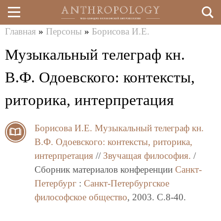
Главная
»
Персоны
»
Борисова И.Е.
Перейти
Вы
Музыкальный телеграф кн.
к
здесь
основному
В.Ф. Одоевского: контексты,
содержанию
риторика, интерпретация
Борисова И.Е.
Музыкальный телеграф кн.
В.Ф. Одоевского: контексты, риторика,
интерпретация
//
Звучащая философия.
/
Сборник материалов конференции
Санкт-
Петербург
:
Санкт-Петербургское
философское общество
, 2003. C.8-40.