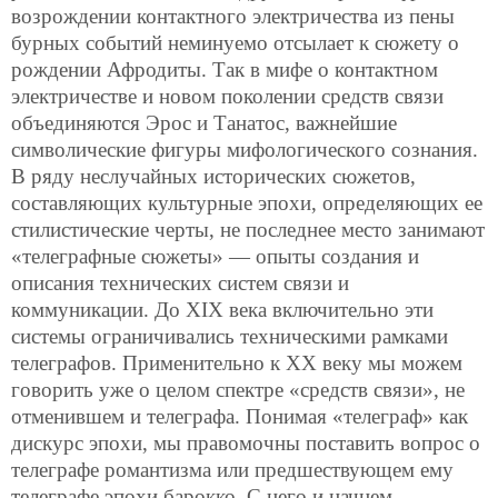
возрождении контактного электричества из пены
бурных событий неминуемо отсылает к сюжету о
рождении Афродиты. Так в мифе о контактном
электричестве и новом поколении средств связи
объединяются Эрос и Танатос, важнейшие
символические фигуры мифологического сознания.
В ряду неслучайных исторических сюжетов,
составляющих культурные эпохи, определяющих ее
стилистические черты, не последнее место занимают
«телеграфные сюжеты» — опыты создания и
описания технических систем связи и
коммуникации. До XIX века включительно эти
системы ограничивались техническими рамками
телеграфов. Применительно к XX веку мы можем
говорить уже о целом спектре «средств связи», не
отменившем и телеграфа. Понимая «телеграф» как
дискурс эпохи, мы правомочны поставить вопрос о
телеграфе романтизма или предшествующем ему
телеграфе эпохи барокко. С него и начнем.