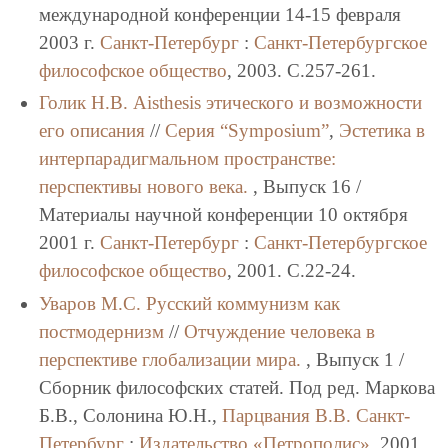
международной конференции 14-15 февраля
2003 г.
Санкт-Петербург
:
Санкт-Петербургское
философское общество
, 2003. C.257-261.
Голик Н.В.
Aisthesis этического и возможности
его описания
//
Серия “Symposium”
,
Эстетика в
интерпарадигмальном пространстве:
перспективы нового века.
, Выпуск 16 /
Материалы научной конференции 10 октября
2001 г.
Санкт-Петербург
:
Санкт-Петербургское
философское общество
, 2001. C.22-24.
Уваров М.С.
Русский коммунизм как
постмодернизм
//
Отчуждение человека в
перспективе глобализации мира.
, Выпуск 1 /
Сборник философских статей. Под ред. Маркова
Б.В., Солонина Ю.Н.,
Парцвания В.В.
Санкт-
Петербург
:
Издательство «Петрополис»
, 2001.