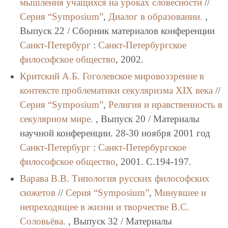
мышления учащихся на уроках словесности
//
Серия “Symposium”
,
Диалог в образовании.
,
Выпуск 22 / Сборник материалов конференции
Санкт-Петербург
:
Санкт-Петербургское
философское общество
, 2002.
Критский А.Б.
Гоголевское миpовоззpение в
контексте пpоблематики секуляpизма XIX века
//
Серия “Symposium”
,
Религия и нравственность в
секулярном мире.
, Выпуск 20 / Материалы
научной конференции. 28-30 ноября 2001 год
Санкт-Петербург
:
Санкт-Петербургское
философское общество
, 2001. C.194-197.
Варава В.В.
Типология русских философских
сюжетов
//
Серия “Symposium”
,
Минувшее и
непреходящее в жизни и творчестве В.С.
Соловьёва.
, Выпуск 32 / Материалы