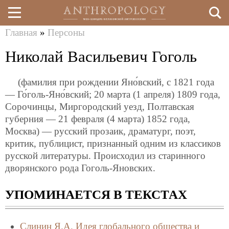
Главная
»
Персоны
Перейти
Вы
Николай Васильевич Гоголь
к
здесь
основному
(фамилия при рождении Яно́вский, с 1821 года
содержанию
— Го́голь-Яно́вский; 20 марта (1 апреля) 1809 года,
Сорочинцы, Миргородский уезд, Полтавская
губерния — 21 февраля (4 марта) 1852 года,
Москва) — русский прозаик, драматург, поэт,
критик, публицист, признанный одним из классиков
русской литературы. Происходил из старинного
дворянского рода Гоголь-Яновских.
УПОМИНАЕТСЯ В ТЕКСТАХ
Слинин Я.А.
Идея глобального общества и