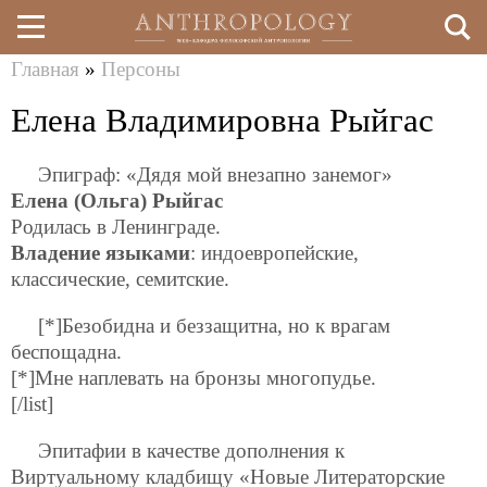
Главная
»
Персоны
Перейти
Вы
Елена Владимировна Рыйгас
к
здесь
основному
Эпиграф: «Дядя мой внезапно занемог»
содержанию
Елена (Ольга) Рыйгас
Родилась в Ленинграде.
Владение языками
: индоевропейские,
классические, семитские.
[*]Безобидна и беззащитна, но к врагам
беспощадна.
[*]Мне наплевать на бронзы многопудье.
[/list]
Эпитафии в качестве дополнения к
Виртуальному кладбищу «Новые Литераторские