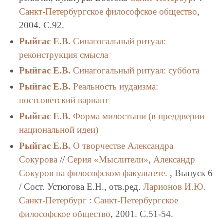
Санкт-Петербургское философское общество
,
2004. C.92.
Рыйгас Е.В.
Синагогальный ритуал:
реконструкция смысла
Рыйгас Е.В.
Синагогальный ритуал: суббота
Рыйгас Е.В.
Реальность иудаизма:
постсоветский вариант
Рыйгас Е.В.
Форма милостыни (в преддверии
национальной идеи)
Рыйгас Е.В.
О творчестве Александра
Сокурова
//
Серия «Мыслители»
,
Александр
Сокуров на философском факультете.
, Выпуск 6
/ Сост. Устюгова Е.Н., отв.ред.
Ларионов И.Ю.
Санкт-Петербург
:
Санкт-Петербургское
философское общество
, 2001. C.51-54.