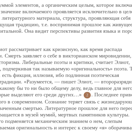
уммой элементов, а органическим целым, которое включа
о значение включаемого проявляется исключительно в цел
 литературного материала, структура, проявляющая себя
щущая традицию, т.е. воспринимая прошлое как живущее
витальной. Она видит перспективы развития языка и пор
от рассматривает как кризисную, как время распада
. Смерть заявляет о себе в викторианском мировидении,
сторизма. Либеральные поэты и критики, считает Элиот,
, подчеркивая так называемую «оригинальность» поэта. 
, есть фикция, иллюзия, ибо подлинная поэтическая
традиции. «Разумеется, — пишет Элиот, — второразряд
какому бы то ни было общему делу, ведь главное для не
торые выделяют его среди других…»
. Последнее прив
2
ого в современном. Сознание теряет связь с жизнедарую
ваченным смертью. Литературное прошлое для него пере
ащается в музей мумий, мертвых памятников культуры.
о подменяется механическим знанием о нем, слепым
ваемая оригинальность и интерес к своему «я» оборачив