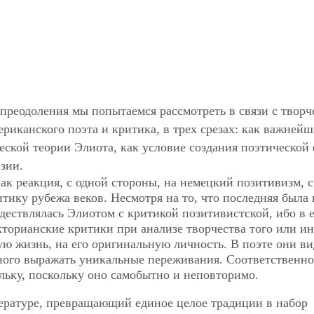
преодоления мы попытаемся рассмотреть в связи с творч
риканского поэта и критика, в трех срезах: как важней
еской теории Элиота, как условие создания поэтической
зии.
ак реакция, с одной стороны, на немецкий позитивизм, с
ику рубежа веков. Несмотря на то, что последняя была 
дествлялась Элиотом с критикой позитивистской, ибо в 
торианские критики при анализе творчества того или ин
ую жизнь, на его оригинальную личность. В поэте они ви
бного выражать уникальные переживания. Соответственно
льку, поскольку оно самобытно и неповторимо.
итературе, превращающий единое целое традиции в набор