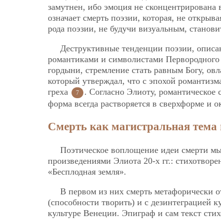
замутнен, ибо эмоция не сконцентрирована в
означает смерть поэзии, которая, не открыв
рода поэзии, не будучи визуальным, станов
Деструктивные тенденции поэзии, описа
романтиками и символистами Первородного г
гордыни, стремление стать равным Богу, ов
который утверждал, что с эпохой романтиз
греха
. Согласно Элиоту, романтическое
7
форма всегда растворяется в сверхформе и о
Смерть как магистральная тема 
Поэтическое воплощение идеи смерти м
произведениями Элиота 20-х гг.: стихотвор
«Бесплодная земля».
В первом из них смерть метафорически о
(способности творить) и с дезинтеграцией к
культуре Венеции. Эпиграф и сам текст сти