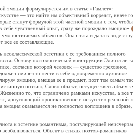
й эмоции формулируется им в статье «Гамлет»:
скусстве — это найти им объективный коррелят, иначе г
торые станут формулой этой частной эмоции с тем, чтобы
в себе чувственный опыт, сразу же порождало эмоцию»
 умопостигаемых объектов. Она снята и дана в виде стр
т все ее составляющие.
ь неоклассической эстетики с ее требованием полного
оэта. Основу поэтологической конструкции Элиота легк
ике, согласно которой человек — существо греховное,
должен смиренно нести в себе одновременно духовное
елируя» эмоцию, вмещая ее в предмет, поэт тем самым тв
я истинную поэзию, Слово-объект, несущее «весь объем 
Жизненно то, что ограничено рамками искусства, а все т
оэт, допускающий проникновение в искусство реальной 
гда эмоция оказывается не полностью воплощена в образе,
лиота к эстетике романтизма, постулирующей неисчерпа
 вербализоваться. Объект в стихах поэтов-романтиков