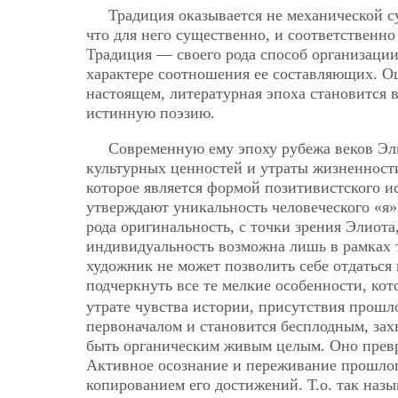
Традиция оказывается не механической с
что для него существенно, и соответственн
Традиция — своего рода способ организации
характере соотношения ее составляющих. О
настоящем, литературная эпоха становится 
истинную поэзию.
Современную ему эпоху рубежа веков Эли
культурных ценностей и утраты жизненности
которое является формой позитивистского и
утверждают уникальность человеческого «я»
рода оригинальность, с точки зрения Элиота
индивидуальность возможна лишь в рамках 
художник не может позволить себе отдаться 
подчеркнуть все те мелкие особенности, ко
утрате чувства истории, присутствия прошл
первоначалом и становится бесплодным, зах
быть органическим живым целым. Оно превр
Активное осознание и переживание прошлог
копированием его достижений. Т.о. так назы