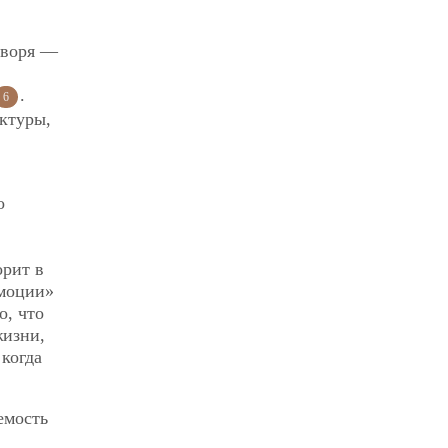
оворя —
.
6
уктуры,
о
орит в
эмоции»
о, что
жизни,
 когда
емость