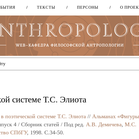
ОБЫТИЯ
ТЕКСТЫ
ПЕРСОНЫ
О ПРОЕ
Перейти
к
основному
содержанию
ой системе Т.С. Элиота
в поэтической системе Т.С. Элиота
//
Альманах «Фигуры
пуск 4 / Сборник статей / Под ред.
А.В. Демичева
,
М.С.
ство СПбГУ
, 1998. C.34-50.