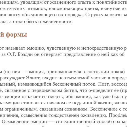
венциям, уводящим от жизненного опыта к понятийност
 поэтических штампов, напоминающих цветы, вынутые из
 лишаются объединяющего их порядка. Структура оказыва
ла, а стало быть и жизненности.
ой формы
от называет эмоцию, чувственную и непосредственную 
за Ф.Г. Брэдли он отвергает представление о ней как об
м (поэзия — эмоция, припоминаемая в состоянии покоя)
 рассуждает Элиот, входит неотъемлемой частью в опред
рывный, изменяющийся бесконечный поток. Поэт, воссоз
, связанное с первоначалом бытия, что о-пределит ее (п
 эмоции означает ее смерть, ибо эмоция, как уже было у
ть эмоции становится началом ее подлинной жизни, жизн
ом ограниченным, связанным сознанием. Бесконечное с т
раничения, осмысления тождественен оживлению. Пробле
. Осмысление эмоции — это единственный способ сохран