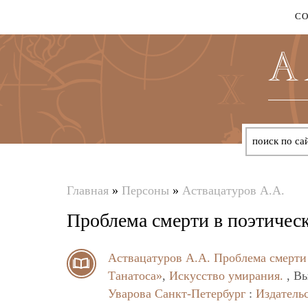
С
Главная
»
Персоны
»
Аствацатуров А.А.
Вы
Проблема смерти в поэтическ
здесь
Аствацатуров А.А.
Проблема смерти 
Танатоса»
,
Искусство умирания.
, Вы
Уварова
Санкт-Петербург
:
Издатель