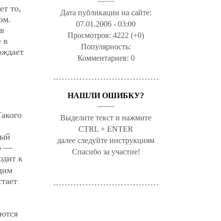
ет то,
Дата публикации на сайте:
ом.
07.01.2006 - 03:00
 в
Просмотров:
4222 (+0)
 в
Популярность:
ождает
Комментариев:
0
НАШЛИ ОШИБКУ?
Такого
Выделите текст и нажмите
CTRL + ENTER
ный
далее следуйте инструкциям
го —
Спасибо за участие!
одит к
щим
стает
аются