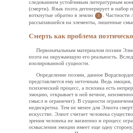
следованием устойчивым литературным кон
(смерти). Язык поэта дегенерирует в набор
воткнутые обратно в землю
. Частности
3
рассыпавшейся на элементы, лишенные смыс
Смерть как проблема поэтическ
Первоначальным материалом поэзии Эли
поэта на окружающую его реальность. Вслед 
изолированной сущности.
Определение поэзии, данное Вордсвордо
представляется ему неточным. Ведь эмоция,
психический процесс, а психика есть непре
эмоцию, открывает в ней вечное, неизменное
смысл и ограничит). В сущности ограничение
недискретна. Тем не менее для Элиота смер
искусстве. Элиот считает человека существ
зрения человека не жизненно и процесс ог
осмысления эмоции имеет еще одну сторону