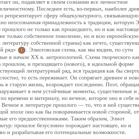
тает он, подавляет в своем сознании все личностное
еличностному. Последнее есть, во-первых, наиболее дре
оно репрезентирует сферу общекультурного, связывающую
нно неосознанная принадлежность к традиции, которую 
 прошлого не только как прошедшего, но и как настояще
 не только собственное поколение, но и всю европейскую
 и литературу собственной страны) как нечто, существую
ый ряд»
. Элиотовская схема, как мы видим, по сути
1
ные в начале ХХ в. антропологией. Схема творческого ка
 прошлом, и преходящего (нового), в идеальной форме
ствующий литературный ряд, вся традиция как бы сверт
лостно, то есть переживает. Он сопрягает древнее и ново
вь в старую жизнь, возрождает последнюю. Поэт, обраща
бнаруживает в нем устойчивые моменты, существенные и 
по времени и материалу, но вечное, которое оно в себе н
 Вечное в литературе прошлого — то, что в ней существ
ой эпохе оно как бы поворачивается новой стороной, о
ные его предшественниками. Таким образом, Элиот
ьтур: прошлое безусловно порождает настоящее, но и
во и разрабатывая его потенциальные возможности.