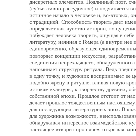
дискретных элементов. Подлинный поэт, счи
(субъективно-рассудочное) и подчиняется вн
истинное начало в человеке и, во-вторых, 
с традицией. Способность творить дает име
определяет как чувство истории, «ощущение
побуждает человека творить, ощущая в себе
литературу, начиная с Гомера (а внутри нее
единовременно, образующее единовременн
повторяет концепции искусства, разработан
соединения непреходящего, обнаруженного в
напоминает структуру ритуала. Ведь предше
в одну точку, и художник воспринимает ее це
подобно жрецу в ритуале, вливая новую кро
истокам культуры, к творчеству древних, о
собственной эпохи. Прошлое отстоит от нас 
делает прошлое тождественным настоящему.
для последующих литературных эпох. В кажд
для художника возможности, неиспользован
обнаруживал интересное взаимодействие кул
настоящее «творит прошлое», открывая зано