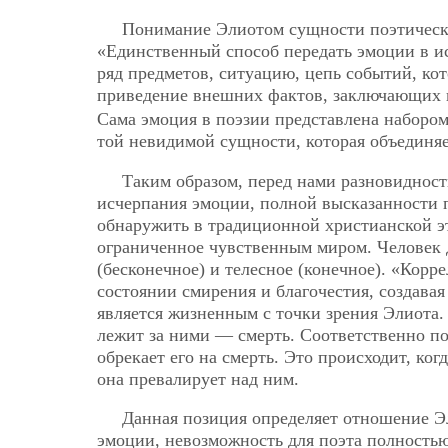
Понимание Элиотом сущности поэтическо
«Единственный способ передать эмоции в и
ряд предметов, ситуацию, цепь событий, ко
приведение внешних фактов, заключающих 
Сама эмоция в поэзии представлена набором
той невидимой сущности, которая объединяе
Таким образом, перед нами разновидност
исчерпания эмоции, полной высказанности п
обнаружить в традиционной христианской эт
ограниченное чувственным миром. Человек 
(бесконечное) и телесное (конечное). «Корр
состоянии смирения и благочестия, создава
является жизненным с точки зрения Элиота. 
лежит за ними — смерть. Соответственно п
обрекает его на смерть. Это происходит, ко
она превалирует над ним.
Данная позиция определяет отношение Э
эмоции, невозможность для поэта полностью