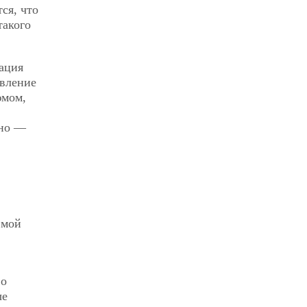
ся, что
такого
ация
явление
юмом,
ено —
эмой
 о
ые