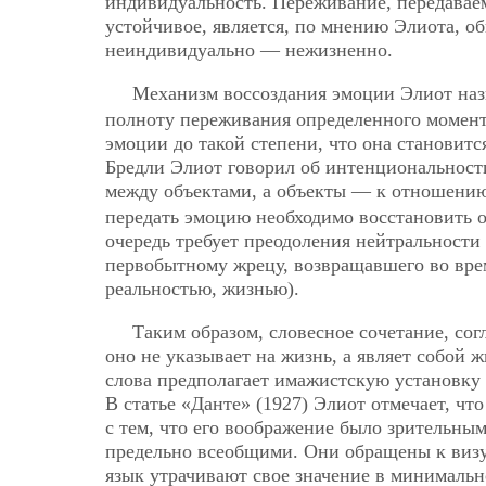
индивидуальность. Переживание, передаваем
устойчивое, является, по мнению Элиота, о
неиндивидуально — нежизненно.
Механизм воссоздания эмоции Элиот на
полноту переживания определенного момента
эмоции до такой степени, что она становитс
Бредли Элиот говорил об интенциональност
между объектами, а объекты — к отношени
передать эмоцию необходимо восстановить о
очередь требует преодоления нейтральности
первобытному жрецу, возвращавшего во врем
реальностью, жизнью).
Таким образом, словесное сочетание, сог
оно не указывает на жизнь, а являет собой 
слова предполагает имажистскую установку 
В статье «Данте» (1927) Элиот отмечает, чт
с тем, что его воображение было зрительны
предельно всеобщими. Они обращены к визу
язык утрачивают свое значение в минимальн