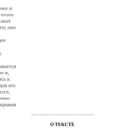
внее и
 поэта
Элиот
го; оно
щее
к
ывается
е и,
ясь к
для его
есет,
енно
ткрывая
О ТЕКСТЕ