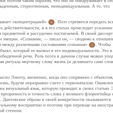
ое поэтом таким образом, что оно не обнаруживает в се
быденным, стереотипным, неиндивидуальным. А то, что
зывает «концентрацией»
. Поэт стремится передать в
4
 действительности, и в его стихах происходит усиление
я предметной и рассудочно постигаемой. В своей диссер
и эмоции. «Сознание, — писал он, — сводимо к отноше
ю между различными состояниями сознания»
. Чтобы
5
бъект, который ее вызвал в его индивидуальности. Это в
 обыденной речи. Роль поэта в данном случае можно упо
я ритуала мертвому слову жизнь (и делавшего само сло
ласно Элиоту, жизненно, когда оно сопряжено с объектом
жизнь, будучи неразрывно слито с первоначалом. Оживле
на визуальный язык, которую проводит в своих статьях 
о прозрачность и точность слова у великого флорентийца 
м. Дантовские образы в своей конкретности оказываются
альному восприятию и поэтому при переводе на иностр
ой степени.