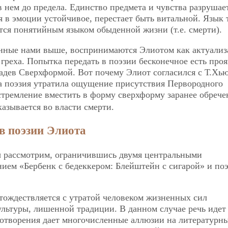
 нем до предела. Единство предмета и чувства разрушает
ая в эмоции устойчивое, перестает быть витальной. Язык 
ится понятийным языком обыденной жизни (т.е. смерти).
нные нами выше, воспринимаются Элиотом как актуализ
реха. Попытка передать в поэзии бесконечное есть про
ладев Сверхформой. Вот почему Элиот согласился с Т.Хь
ма поэзия утратила ощущение присутствия Первородного
 стремление вместить в форму сверхформу заранее обреч
казывается во власти смерти.
в поэзии Элиота
ы рассмотрим, ограничившись двумя центральными
ением «Бербенк с бедеккером: Блейштейн с сигарой» и по
тождествляется с утратой человеком жизненных сил
ультуры, лишенной традиции. В данном случае речь идет
хотворения дает многочисленные аллюзии на литературн