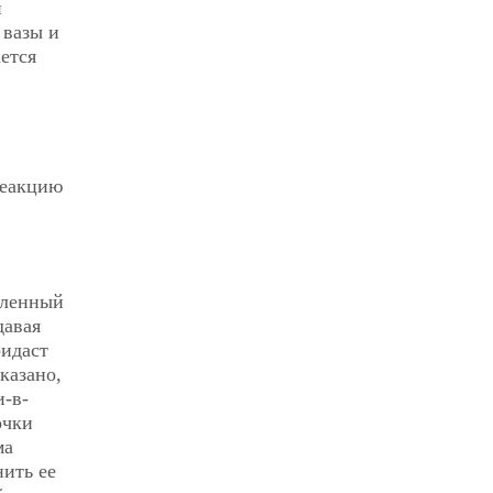
и
 вазы и
ется
реакцию
еленный
давая
ридаст
казано,
и-в-
очки
ма
ить ее