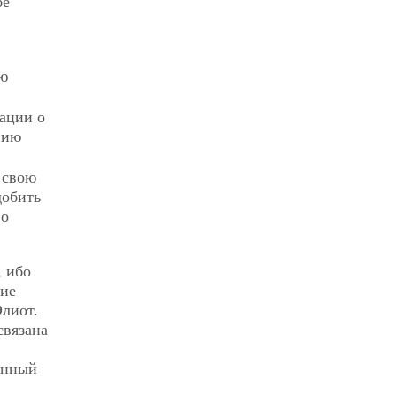
бе
сю
тации о
нию
 свою
добить
во
, ибо
ние
Элиот.
связана
анный