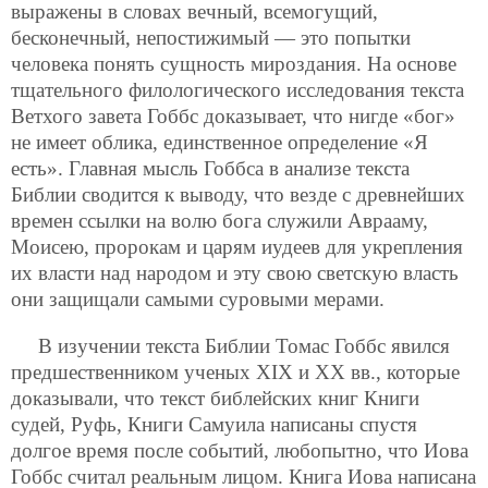
выражены в словах вечный,
всемогущий,
бесконечный, непостижимый — это попытки
человека понять сущность мироздания. На основе
тщательного филологического исследования текста
Ветхого завета Гоббс доказывает, что нигде «бог»
не имеет облика, единственное определение «Я
есть». Главная мысль Гоббса в анализе текста
Библии сводится к выводу, что везде с древнейших
времен ссылки на волю бога служили Аврааму,
Моисею, пророкам и царям иудеев для укрепления
их власти над народом и эту свою светскую власть
они защищали самыми суровыми мерами.
В изучении текста Библии Томас Гоббс явился
предшественником ученых XIX и ХХ вв., которые
доказывали, что текст библейских книг Книги
судей, Руфь, Книги Самуила написаны спустя
долгое время после событий, любопытно, что Иова
Гоббс считал реальным лицом. Книга Иова написана