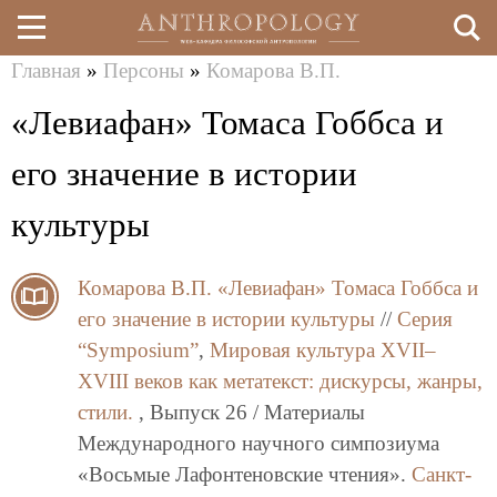
Главная
»
Персоны
»
Комарова В.П.
Перейти
Вы
«Левиафан» Томаса Гоббса и
к
здесь
основному
его значение в истории
содержанию
культуры
Комарова В.П.
«Левиафан» Томаса Гоббса и
его значение в истории культуры
//
Серия
“Symposium”
,
Мировая культура XVII–
XVIII веков как метатекст: дискурсы, жанры,
стили.
, Выпуск 26 / Материалы
Международного научного симпозиума
«Восьмые Лафонтеновские чтения».
Санкт-