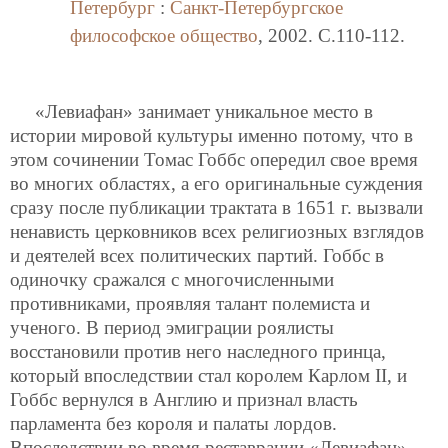
Петербург
:
Санкт-Петербургское
философское общество
, 2002. C.110-112.
«Левиафан» занимает уникальное место в
истории мировой культуры именно потому, что в
этом сочинении Томас Гоббс опередил свое время
во многих областях, а его оригинальные суждения
сразу после публикации трактата в 1651 г. вызвали
ненависть церковников всех религиозных взглядов
и деятелей всех политических партий. Гоббс в
одиночку сражался с многочисленными
противниками, проявляя талант полемиста и
ученого. В период эмиграции роялисты
восстановили против него наследного принца,
который впоследствии стал королем Карлом II, и
Гоббс вернулся в Англию и признал власть
парламента без короля и палаты лордов.
Впоследствии во время реставрации «Левиафан»