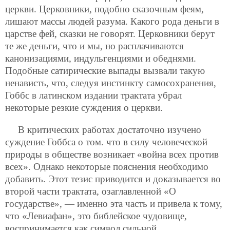
церкви. Церковники, подобно сказочным феям,
лишают массы людей разума. Какого рода деньги в
царстве фей, сказки не говорят. Церковники берут
те же деньги, что и мы, но расплачиваются
канонизациями, индульгенциями и обеднями.
Подобные сатирические выпады вызвали такую
ненависть, что, следуя инстинкту самосохранения,
Гоббс в латинском издании трактата убрал
некоторые резкие суждения о церкви.
В критических работах достаточно изучено
суждение Гоббса о том. что в силу человеческой
природы в обществе возникает «война всех против
всех». Однако некоторые пояснения необходимо
добавить. Этот тезис приводится и доказывается во
второй части трактата, озаглавленной «О
государстве», — именно эта часть и привела к тому,
что «Левиафан», это библейское чудовище,
воспринимается как символ сильной