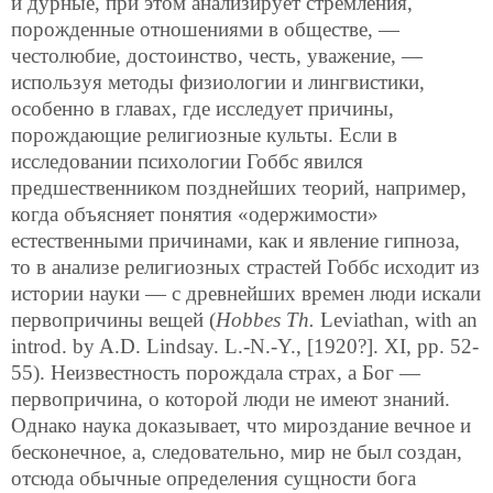
и дурные, при этом анализирует стремления,
порожденные отношениями в обществе, —
честолюбие, достоинство, честь, уважение, —
используя методы физиологии и лингвистики,
особенно в главах, где исследует причины,
порождающие религиозные культы. Если в
исследовании психологии Гоббс явился
предшественником позднейших теорий, например,
когда объясняет понятия «одержимости»
естественными причинами, как и явление гипноза,
то в анализе религиозных страстей Гоббс исходит из
истории науки — с древнейших времен люди искали
первопричины вещей (
Hobbes Th.
Leviathan, with an
introd. by A.D. Lindsay. L.-N.-Y., [1920?]. XI, pp. 52-
55). Неизвестность порождала страх, а Бог —
первопричина, о которой люди не имеют знаний.
Однако наука доказывает, что мироздание вечное и
бесконечное, а, следовательно, мир не был создан,
отсюда обычные определения сущности бога