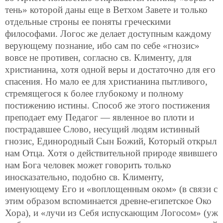
тень» которой даны еще в Ветхом Завете и только
отдельные строны ее поняты греческими
философами. Логос же делает доступным каждому
верующему познание, ибо сам по себе «гнозис»
вовсе не противен, согласно св. Клименту, для
христианина, хотя одной веры и достаточно для его
спасения. Но мало ее для христианина пытливого,
стремящегося к более глубокому и полному
постижению истины. Способ
же этого постижения
преподает ему Педагог — явленное во плоти и
пострадавшее Слово, несущий людям истинный
гнозис, Единородный Сын Божий, Который открыл
нам Отца. Хотя о действительной природе явившего
нам Бога человек может говорить только
иносказательно, подобно св. Клименту,
именующему Его и «воплощенным оком» (в связи с
этим образом вспоминается древне-египетское Око
Хора), и «лучи из Себя испускающим Логосом» (уж