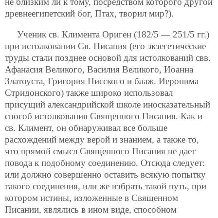
не близким ли к тому, посредством которого другой
древнеегипетский бог, Птах, творил мир?).
Ученик св. Климента Ориген (182/5 — 251/5 гг.)
при истолковании Св. Писания (его экзегетические
труды стали позднее основой для истолкований свв.
Афанасия Великого, Василия Великого, Иоанна
Златоуста, Григория Нисского и блаж. Иеронима
Стридонского) также широко использовал
присущий александрийской школе иносказательный
способ истолкования Священного Писания. Как и
св. Климент, он обнаруживал все больше
расхождений между верой и знанием, а также то,
что прямой смысл Священного Писания не дает
повода к подобному соединению. Отсюда следует:
или должно совершенно оставить всякую попытку
такого соединения, или же избрать такой путь, при
котором истины, изложенные в Священном
Писании, являлись в ином виде, способном