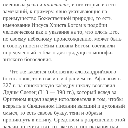
смешивал
усию
и
ипостасис
, и некоторые из его
замечаний, к примеру, явно указывающие на
преимущество Божественной природы, то есть
именование Иисуса Христа Богом в подобии
человеческом как и указание на то, что плоть Его,
по своему небесному происхождению, может быть
в совокупности с Ним названа Богом, составили
определенный соблазн для грядущего монофи-
зитского богословия.
Что же касается собственно александрийского
богословия, то в связи с избранием св. Афанасия в
327 г. на епископскую кафедру школу возглавил
Дидим Слепец (313 — 398 гг.), который вслед за
Оригеном видел задачу истолкователя в том, чтобы
вскрыть в Священном Писании высший и духовный
смысл, то есть сквозь букву, тени и образы
проникнуть в истину. Средством к разрешению этой
задачи он считал все тот же путь иносказания или