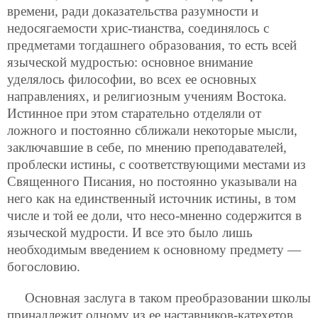
времени, ради доказательства разумности и
недосягаемости хрис-тианства, соединялось
с
предметами тогдашнего образования, то есть всей
языческой мудростью: основное внимание
уделялось философии, во всех ее основных
направлениях, и религиозным учениям Востока.
Истинное при этом старательно отделяли от
ложного и постоянно сближали некоторые мысли,
заключавшие в себе, по мнению преподавателей,
проблески истины, c соответствующими местами из
Священного Писания, но постоянно указывали на
него как на единственный источник истины, в том
числе и той ее доли, что несо-мненно содержится в
языческой мудрости. И все это было лишь
необходимым введением к основному предмету —
богословию.
Основная заслуга в таком преобразовании школы
принадлежит одному из ее наставников-катехетов