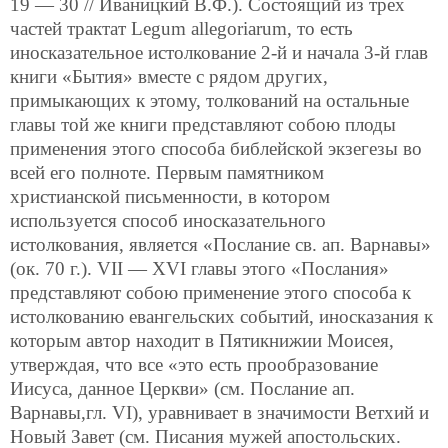
19 — 30 // Иваницкий В.Ф.). Состоящий из трех
частей трактат Legum allegoriarum, то есть
иносказательное истолкование 2-й и начала 3-й глав
книги «Бытия» вместе с рядом других,
примыкающих к этому, толкований на остальные
главы той же книги представляют собою плоды
применения этого способа библейской экзегезы во
всей его полноте. Первым памятником
христианской письменности, в котором
используется способ иносказательного
истолкования, является «Послание св. ап. Варнавы»
(ок. 70 г.). VII — XVI главы этого «Послания»
представляют собою применение этого способа к
истолкованию евангельских событий, иносказания к
которым автор находит в Пятикнижии Моисея,
утверждая, что все «это есть прообразование
Иисуса, данное Церкви» (см. Послание ап.
Варнавы,гл. VI), уравнивает в значимости Ветхий и
Новый Завет (см. Писания мужей апостольских.