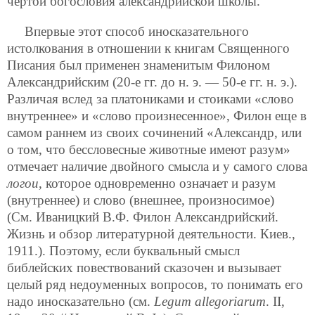
чертой богословия александрийской школы.
Впервые этот способ иносказательного
истолкования в отношении к книгам Священного
Писания был применен знаменитым Филоном
Александрийским (20-е гг. до н. э. — 50-е гг. н. э.).
Различая вслед за платониками и стоиками «слово
внутреннее» и «cлово произнесенное», Филон еще в
самом раннем из своих сочинений «Александр, или
о том, что бессловесные животные имеют разум»
отмечает наличие двойного смысла и у самого слова
логои
, которое одновременно означает и разум
(внутреннее) и слово (внешнее, произносимое)
(См. Иваницкий В.Ф. Филон Александрийский.
Жизнь и обзор литературной деятельности. Киев.,
1911.). Поэтому, если буквальный смысл
библейских повествований сказочен и вызывает
целый ряд недоуменных вопросов, то понимать его
надо иносказательно (cм.
Legum allegoriarum
. II,