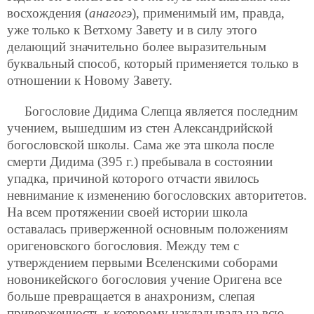
восхождения (
анагогэ
), применимый им, правда,
уже только к Ветхому Завету и в силу этого
делающий значительно более выразительным
буквальный способ, который применяется только в
отношении к Новому Завету.
Богословие Дидима Слепца является последним
учением, вышедшим из стен Александрийской
богословской школы. Сама же эта школа после
смерти Дидима (395 г.) пребывала в состоянии
упадка, причиной которого отчасти явилось
невнимание к изменению богословских авторитетов.
На всем протяжении своей истории школа
оставалась приверженной основным положениям
оригеновского богословия. Между тем с
утверждением первыми Вселенскими соборами
новоникейского богословия учение Оригена все
больше превращается в анахронизм, слепая
приверженность к которому накладывала на всю