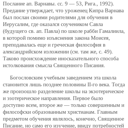
Послание ап. Варнавы. cc. 9 — 53, Рига., 1992).
Предание утверждает, что уроженец Кипра Варнава
был послан своими родителями для обучения в
Иерусалим, где оказался соучеником Савла
(будущего св. ап. Павла) по школе рабби Гамалиила,
в которой помимо изъяснения закона Моисея,
преподавалась еще и греческая философия в
александрийском изложении (см. там же, с. 49).
Таково происхождение иносказательного способа
истолкования смысла Священного Писания.
Богословским учебным заведением эта школа
становится лишь позднее половины II-го века. Тогда
же произошло разделение школы на экзотерическое
и эзотерическое направления. Первое было
доступно всем, второе же — только совершенным и
философски образованным христианам. Главным
предметом обучения являлось, конечно, Священное
Писание, но само его изучение, ввиду потребностей