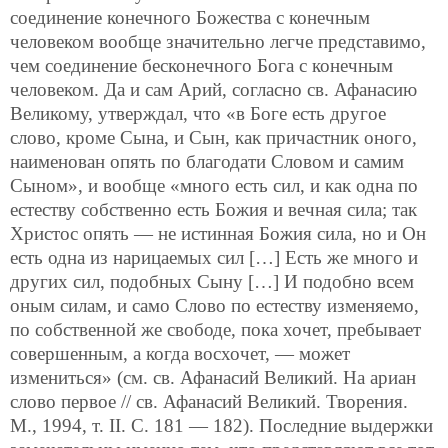
соединение конечного Божества с конечным
человеком вообще значительно легче представимо,
чем соединение бесконечного Бога с конечным
человеком. Да и сам Арий, согласно св. Афанасию
Великому, утверждал, что «в Боге есть другое
слово, кроме Сына, и Сын, как причастник оного,
наименован опять по благодати Словом и самим
Сыном», и вообще «много есть сил, и как одна по
естеству собственно есть Божия и вечная сила; так
Христос опять — не истинная Божия сила, но и Он
есть одна из нарицаемых сил […] Есть же много и
других сил, подобных Сыну […] И подобно всем
оным силам, и само Слово по естеству изменяемо,
по собственной же свободе, пока хочет, пребывает
совершенным, а когда восхочет, — может
измениться» (см. св. Афанасий Великий. На ариан
слово первое // cв. Афанасий Великий. Творения.
М., 1994, т. II. С. 181 — 182). Последние выдержки