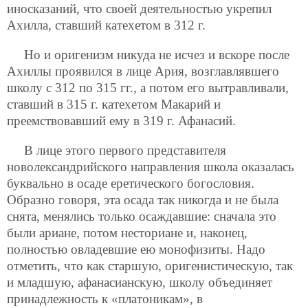
иносказаний, что своей деятельностью укрепил
Ахилла, ставший катехетом в 312 г.
Но и оригенизм никуда не исчез и вскоре после
Ахиллы проявился в лице Ария, возглавлявшего
школу c 312 по 315 гг., а потом его вытравливали,
ставший в 315 г. катехетом Макарий и
преемствовавший ему в 319 г. Афанасий.
В лице этого первого представителя
новолександрийского направления школа оказалась
буквально в осаде еретического богословия.
Образно говоря, эта осада так никогда и не была
снята, менялись только осаждавшие: сначала это
были ариане, потом несториане и, наконец,
полностью овладевшие ею монофизиты. Надо
отметить, что как старшую, оригенистическую, так
и младшую, афанасианскую, школу объединяет
принадлежность к «платоникам», в