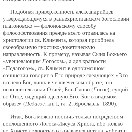
Подобная приверженность александрийцев
утверждающемуся в раннехристианском богословии
платоновско — филоновскому способу
философствования прежде всего отразилась на
христологии св. Климента, которая приобрела
своеобразную гностико-докетическую
направленность. К примеру, называя Сына Божьего
«увещевающим Логосом», а для краткости
«Педагогом», св. Климент в одноименном
сочинении говорит о Его природе следующее: «Это
всецело Бог, лишь в человеческом образе; это
исполнитель воли Отчей, Бог-Слово (Логос), сущий
во Отце, сидящий одесную Его, Бог в видимом
образе» (
Педагог
. кн. I, гл. 2, Ярославль. 1890).
Итак, Бога можно постичь только посредством
воплощенного Логоса-Иисуса Христа, ибо только
во Христе полностью открывается истина, «образ и