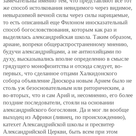
замечательны именно тем, что представляют все тот
же способ истолкования невидимого через видимое,
невыразимой вечной силы через силы нарицаемые,
то есть описанный еще Филоном иносказательный
способ богословствования, которым как раз и
выделялась александрийская школа. Таким образом,
ариане, вопреки общераспространенному мнению,
будучи александрийцами, а не антиохийцами по
духу, высказывались вполне определенно в смысле
грядущего монофизитства и отсюда следует, во-
первых, что сделанное отцами Халкидонского
собора объявление Диоскора новым Арием было не
столь уж безосновательным или риторическим, а
во-вторых, что и сам Арий и, несомненно, его более
поздние последователи, стояли на основании
александрийского богословия. Да и мог ли вообще
выходец из Африки (ливиец, по происхождению),
катехет Александрийской школы и пресвитер
Александрийской Церкви, быть всем при этом