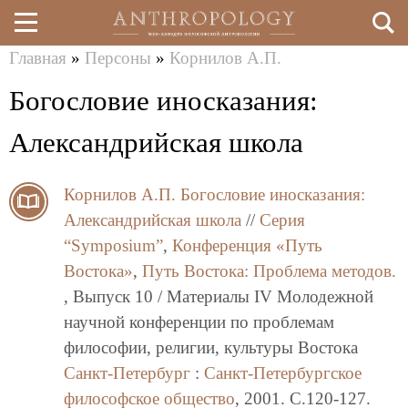
Главная
»
Персоны
»
Корнилов А.П.
Перейти
Вы
Богословие иносказания:
к
здесь
основному
Александрийская школа
содержанию
Корнилов А.П.
Богословие иносказания:
Александрийская школа
//
Серия
“Symposium”
,
Конференция «Путь
Востока»
,
Путь Востока: Проблема методов.
, Выпуск 10 / Материалы IV Молодежной
научной конференции по проблемам
философии, религии, культуры Востока
Санкт-Петербург
:
Санкт-Петербургское
философское общество
, 2001. C.120-127.