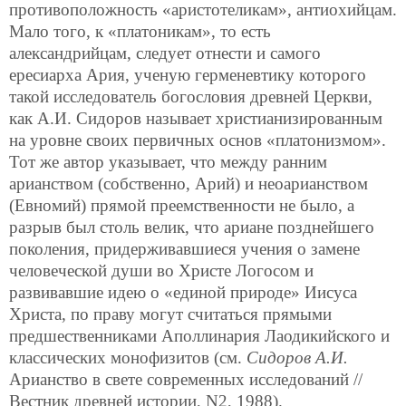
противоположность «аристотеликам», антиохийцам.
Мало того, к «платоникам», то есть
александрийцам, следует отнести и самого
ересиарха Ария, ученую герменевтику которого
такой исследователь богословия древней Церкви,
как А.И. Cидоров называет христианизированным
на уровне своих первичных основ «платонизмом».
Тот же автор указывает, что между ранним
арианством (собственно, Арий) и неоарианством
(Евномий) прямой преемственности не было, а
разрыв был столь велик, что ариане позднейшего
поколения, придерживавшиеся учения о замене
человеческой души во Христе Логосом и
развивавшие идею о «единой природе» Иисуса
Христа, по праву могут считаться прямыми
предшественниками Аполлинария Лаодикийского и
классических монофизитов (см.
Сидоров А.И.
Арианство в свете современных исследований //
Вестник древней истории, N2, 1988).