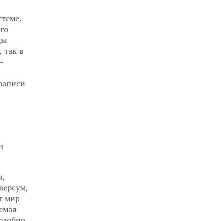
стеме.
го
цы
, так в
—
 записи
н
а,
версум,
т мир
емая
одобно