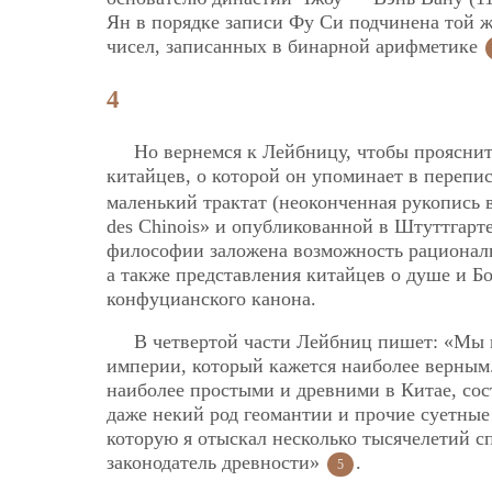
Ян в порядке записи Фу Си подчинена той же
чисел, записанных в бинарной арифметике
4
Но вернемся к Лейбницу, чтобы прояснит
китайцев, о которой он упоминает в переп
маленький трактат (неоконченная рукопись в
des Chinois» и опубликованной в Штуттгарте
философии заложена возможность рационал
а также представления китайцев о душе и Б
конфуцианского канона.
В четвертой части Лейбниц пишет: «Мы в
империи, который кажется наиболее верным
наиболее простыми и древними в Китае, с
даже некий род геомантии и прочие суетные
которую я отыскал несколько тысячелетий сп
законодатель древности»
.
5