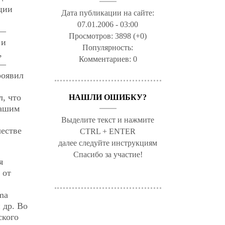
ции
Дата публикации на сайте:
07.01.2006 - 03:00
 —
Просмотров:
3898 (+0)
 и
Популярность:
,
Комментариев:
0
 —
роявил
л, что
НАШЛИ ОШИБКУ?
нашим
Выделите текст и нажмите
честве
CTRL + ENTER
далее следуйте инструкциям
Спасибо за участие!
я
 от
ma
 др. Во
ского