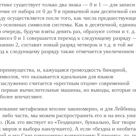
тике существует только два знака — 0 и 1 — для записи
ичие от набора от 0 до 9 в привычной нам десятичной си
ду осуществляется после того, как числа предшествующе
р основных символов системы. Как в десятичной, едини
 очередь, будучи взяты девять раз, образуют сотни и т. д.
чисел 0 и 1 совершается переход к следующему разряду 
анию 2, составит новый разряд четверок и т.д. в той же
ход к следующему разряду также отмечается увеличением
 преимущества, и, кажущаяся громоздкость бинарной,
мволов, что оказывается идеальным для языков
 заслуженно считается «крестным отцом» современной
л первые вычислительные машины, но выводы, которые о
 более впечатляют.
нование метафизики вполне закономерно, и для Лейбниц
 либо части, мы можем распространить его и на весь уни
 (Как это явствует из «Теодицеи», буквально, Бог твори
х миров и выбора наилучшего). А если «бездна и необита
жий и его Свет равноценны всемогущему Единому», то, п