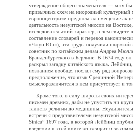
утверждение общего знаменателя — хотя бы 
привычных схем на инородный культурный 
европоцентризм предполагал смещение акце
деятельность иезуитской миссии на Востоке,
исследовательский характер, о чем свидете
составление словарей и перевод каноническ
«Чжун Юн»), эти труды получили широкий 
советник по китайским делам Андреа Мюлл
Бранденбургского в Берлине. В 1674 году он о
раскрыл загадку китайского языка. Лейбниц
познанием вообще, послал ему ряд вопросов
предположение, что язык Срединной Импери
смыслоразличителя в нем присутствует и то
Кроме того, в силу широты своих интер
письмен древних, дабы не упустить ни круп
таинств религии до медицины. Неудивительн
встречи с представителями иезуитской мисси
Sinica” 1697 года, в которой Лейбниц опубл
введении к этой книге он говорит о высоко