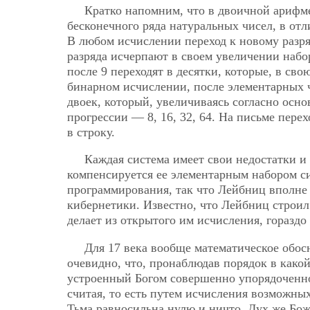
Кратко напомним, что в двоичной арифме
бесконечного ряда натуральных чисел, в отл
В любом исчислении переход к новому разря
разряда исчерпают в своем увеличении набо
после 9 переходят в десятки, которые, в свою
бинарном исчислении, после элементарных 
двоек, который, увеличиваясь согласно основ
прогрессии — 8, 16, 32, 64. На письме пере
в строку.
Каждая система имеет свои недостатки и
компенсируется ее элементарным набором си
программирования, так что Лейбниц вполне
кибернетики. Известно, что Лейбниц строи
делает из открытого им исчисления, гораздо
Для 17 века вообще математическое обос
очевидно, что, пронаблюдав порядок в какой
устроенный Богом совершенно упорядоченно.
считая, то есть путем исчисления возможны
Тьма равносильна нулю и ничто, Дух же Бо