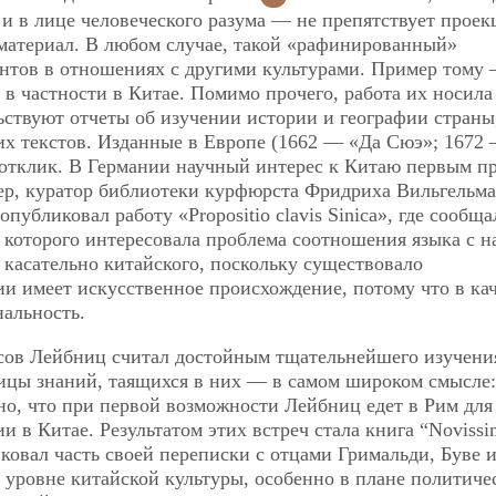
и в лице человеческого разума — не препятствует проек
материал. В любом случае, такой «рафинированный»
нтов в отношениях с другими культурами. Пример тому
 в частности в Китае. Помимо прочего, работа их носила
льствуют отчеты об изучении истории и географии страны
их текстов. Изданные в Европе (1662 — «Да Сюэ»; 1672
отклик. В Германии научный интерес к Китаю первым п
ер, куратор библиотеки курфюрста Фридриха Вильгельма
публиковал работу «Propositio clavis Sinica», где сообща
, которого интересовала проблема соотношения языка с 
 касательно китайского, поскольку существовало
и имеет искусственное происхождение, потому что в ка
нальность.
есов Лейбниц считал достойным тщательнейшего изучени
ицы знаний, таящихся в них — в самом широком смысле:
о, что при первой возможности Лейбниц едет в Рим для
и в Китае. Результатом этих встреч стала книга “Novissi
иковал часть своей переписки с отцами Гримальди, Буве и
м уровне китайской культуры, особенно в плане политиче