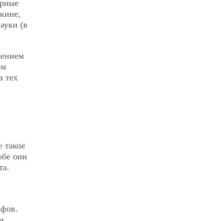
урные
кине,
ауки (в
жением
ым
а тех
е такое
обе они
та.
ифов.
и