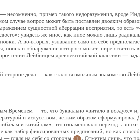
— несомненно, пример такого недоразумения, вроде Ин
ном случае вопрос может быть поставлен двояким образо
выражением сущностной аберрации восприятия, то есть «
«своего»; увидеть же иное, как иное можно лишь радика
овки. А во-вторых, узнавание само по себе предполагае
я, поиск и обнаружение которого может шире осветить 
прочтении Лейбницем древнекитайской классики — зада
ой стороне дела — как стало возможным
знакомство Лейб
ым Временем — то, что буквально «витало в воздухе» и,
тературой и искусством, четким образом сформулировал 
ибалам и китайцам», что ознаменовало переход к эпохе
е как набор фиксированных предписаний, но как способ
м — глядя на себя со стороны
. Отметим лишь, что по
1