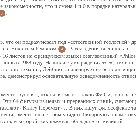
 закономерности, что и смена 1 и 0 в порядке натураль
.
3
ь, что он подразумевает под «естественной теологией» д
иске с Николаем Ремоном
. Рассуждения вылились в
4
 16 листов на французском языке) озаглавленный «Philos
 лишь в 1968 году. Начиная с утверждения того, что в ки
ьного понимания, Лейбниц анализирует ее основные пр
оге, демонстрируя основательную осведомленность относ
месте, Буве и я, открыли смысл знаков Фу Си, основате
. Эти 64 фигуры из целых и прерванных линий, считающ
оставляют «Книгу Перемен»… В них ищут философские т
 вещи, вместо того, чтобы увидеть бинарную арифметику
устя, и которой, как кажется, обладал этот великий