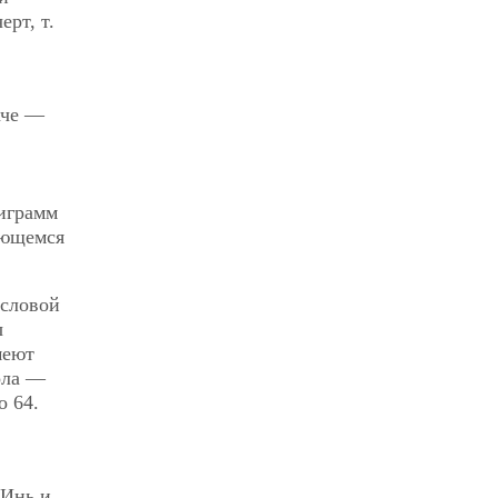
рт, т.
аче —
играмм
яющемся
исловой
ы
меют
ола —
о 64.
 Инь и