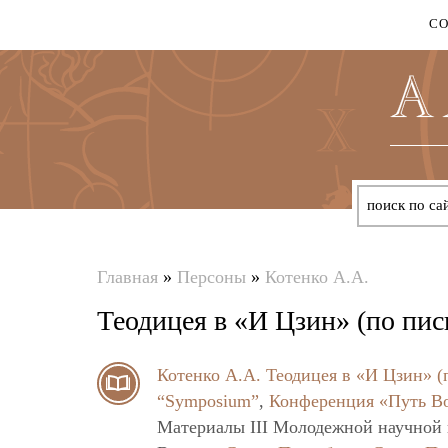
С
Главная
»
Персоны
»
Котенко А.А.
Вы
Теодицея в «И Цзин» (по пи
здесь
Котенко А.А.
Теодицея в «И Цзин» (
“Symposium”
,
Конференция «Путь В
Материалы III Молодежной научной 