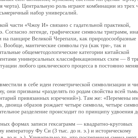
 черта). Центральную роль играют комбинации из трех че
осьмеричный набор универсалий.
кой части «Чжоу И» связано с гадательной практикой,
 э. Согласно легенде, графические символы триграмм, ин
и на панцире Великой Черепахи, как природосообразные
 Вообще, мантические символы гуа (как три-, так и
нтальные общеметодологические категории китайской
ментами универсальных классификационных схем — 8 тр
итуации любого циклического процесса в постоянно мен
овместили в себе идеи геометрической символизации и ч
у, они призваны «разделять по родам свойства всей тьм
тарий привязанных изречений»). Там же: «Перемены и
в, двоица образов рождает четыре символа, четыре симв
ательное разделение происходит по принципу удвоения д
ртных формах записи гексаграмм — квадратно-круговых
императору Фу Си (3 тыс. до н. э.) и историческому
 до н. э.). Удивительно то, что постепенная смена черт