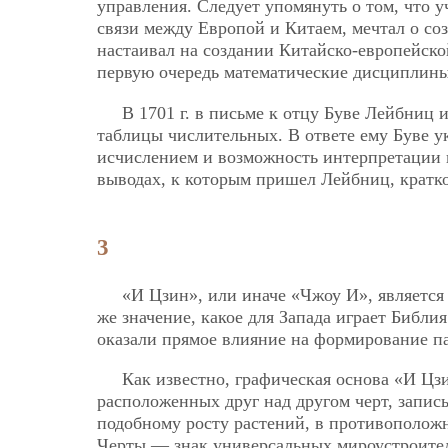
управления. Следует упомянуть о том, что 
связи между Европой и Китаем, мечтал о со
настаивал на создании Китайско-европейско
первую очередь математические дисциплин
В 1701 г. в письме к отцу Буве Лейбни
таблицы числительных. В ответе ему Буве у
исчислением и возможность интерпретации и
выводах, к которым пришел Лейбниц, кратко
3
«И Цзин», или иначе «Чжоу И», является 
же значение, какое для Запада играет Библи
оказали прямое влияние на формирование па
Как известно, графическая основа «И Цз
расположенных друг над другом черт, запис
подобному росту растений, в противополож
Черты — знак универсальных мироустроитель