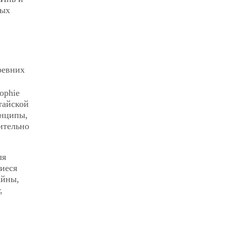
ных
ревних
ophie
тайской
инципы,
ительно
ля
иеся
айны,
,