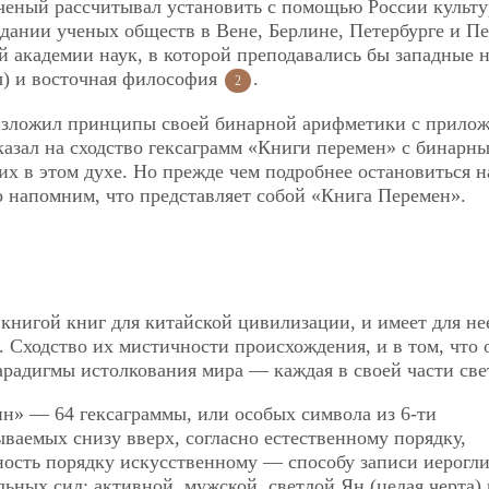
ученый рассчитывал установить с помощью России культ
здании ученых обществ в Вене, Берлине, Петербурге и Пе
й академии наук, в которой преподавались бы западные н
ы) и восточная философия
.
2
ц изложил принципы своей бинарной арифметики с прило
казал на сходство гексаграмм «Книги перемен» с бинарн
х в этом духе. Но прежде чем подробнее остановиться н
 напомним, что представляет собой «Книга Перемен».
книгой книг для китайской цивилизации, и имеет для не
я. Сходство их мистичности происхождения, и в том, что 
радигмы истолкования мира — каждая в своей части све
ин» — 64 гексаграммы, или особых символа из 6-ти
ываемых снизу вверх, согласно естественному порядку,
ность порядку искусственному — способу записи иерогл
ных сил: активной, мужской, светлой Ян (целая черта) 