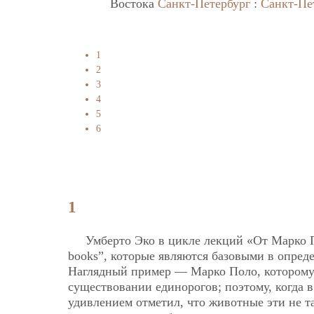
Востока
Санкт-Петербург
:
Санкт-Пе
1
2
3
4
5
6
1
Умберто Эко в цикле лекций «От Марко 
books”, которые являются базовыми в опред
Наглядный пример — Марко Поло, которому в
существовании единорогов; поэтому, когда в
удивлением отметил, что животные эти не т