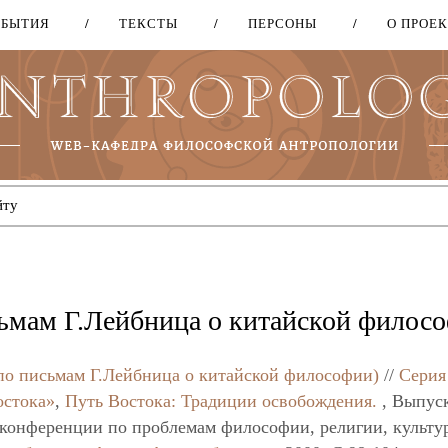
ОБЫТИЯ
ТЕКСТЫ
ПЕРСОНЫ
О ПРОЕ
Перейти
к
основному
содержанию
сьмам Г.Лейбница о китайской филос
по письмам Г.Лейбница о китайской философии)
//
Серия
остока»
,
Путь Востока: Традиции освобождения.
, Выпуск
конференции по проблемам философии, религии, культу