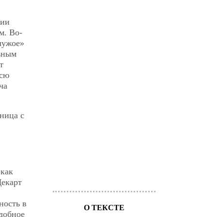
дии
м. Во-
чужое»
льным
т
всю
ча
ница с
 как
Декарт
ность в
О ТЕКСТЕ
добное