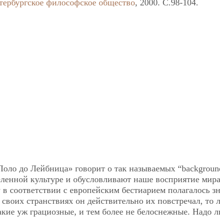
тербургское философское общество
, 2000. C.98-104.
Поло до Лейбница» говорит о так называемых “backgroun
еленной культуре и обусловливают наше восприятие мира
 соответствии с европейским бестиарием полагалось зн
 своих странствиях он действительно их повстречал, то 
акие уж грациозные, и тем более не белоснежные. Надо л