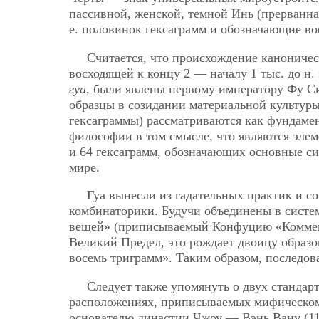
пассивной, женской, темной Инь (прерванная
е. половинок гексаграмм и обозначающие в
Считается, что происхождение каноничес
восходящей к концу 2 — началу 1 тыс. до н.
гуа
, были явлены первому императору Фу С
образцы в созидании материальной культуры.
гексаграммы) рассматриваются как фундаме
философии в том смысле, что являются эле
и 64 гексаграмм, обозначающих основные с
мире.
Гуа вынесли из гадательных практик и с
комбинаторики. Будучи объединены в систем
вещей» (приписываемый Конфуцию «Коммен
Великий Предел, это рождает двоицу образо
восемь триграмм». Таким образом, последов
Следует также упомянуть о двух станда
расположениях, приписываемых мифическому 
основателю династии Чжоу — Вэнь Вану (11в.