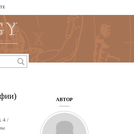
КТЕ
офии)
АВТОР
 4 /
ры