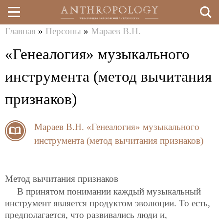
Главная
»
Персоны
»
Мараев В.Н.
Перейти
Вы
«Генеалогия» музыкального
к
здесь
основному
инструмента (метод вычитания
содержанию
признаков)
Мараев В.Н.
«Генеалогия» музыкального
инструмента (метод вычитания признаков)
Метод вычитания признаков
В принятом понимании каждый музыкальный
инструмент является продуктом эволюции. То есть,
предполагается, что развивались люди и,