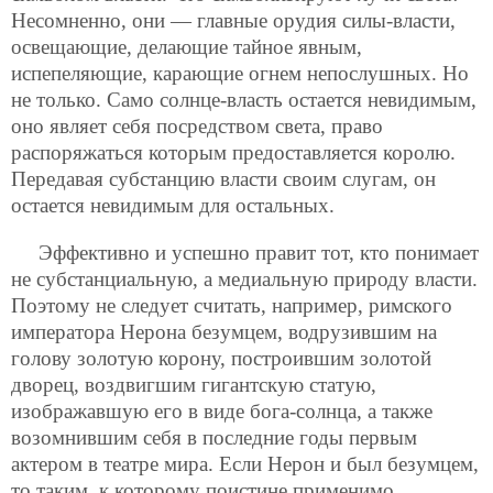
Несомненно, они — главные орудия силы-власти,
освещающие, делающие тайное явным,
испепеляющие, карающие огнем непослушных. Но
не только. Само солнце-власть остается невидимым,
оно являет себя посредством света, право
распоряжаться которым предоставляется королю.
Передавая субстанцию власти своим слугам, он
остается невидимым для остальных.
Эффективно и успешно правит тот, кто понимает
не субстанциальную, а медиальную природу власти.
Поэтому не следует считать, например, римского
императора Нерона безумцем, водрузившим на
голову золотую корону, построившим золотой
дворец, воздвигшим гигантскую статую,
изображавшую его в виде бога-солнца, а также
возомнившим себя в последние годы первым
актером в театре мира. Если Нерон и был безумцем,
то таким, к которому поистине применимо