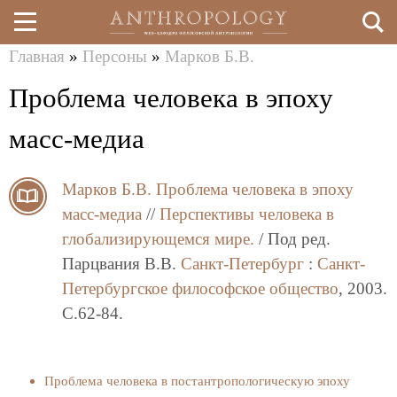
Главная
»
Персоны
»
Марков Б.В.
Перейти
Вы
Проблема человека в эпоху
к
здесь
основному
масс-медиа
содержанию
Марков Б.В.
Проблема человека в эпоху
масс-медиа
//
Перспективы человека в
глобализирующемся мире.
/ Под ред.
Парцвания В.В.
Санкт-Петербург
:
Санкт-
Петербургское философское общество
, 2003.
C.62-84.
Проблема человека в постантропологическую эпоху