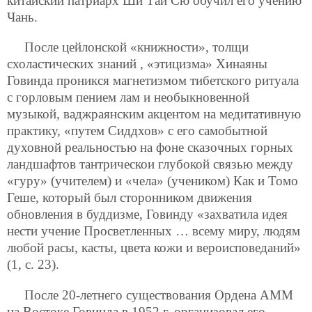
китайский патриарх Ши Тай Сю обучил его учению
Чань.
После цейлонской «книжности», толщи
схоластических знаний , «этицизма» Хинаяны
Говинда проникся магнетизмом тибетского ритуала
с горловым пением лам и необыкновенной
музыкой, ваджраянским акцентом на медитативную
практику, «путем Сиддхов» с его самобытной
духовной реальностью на фоне сказочных горных
ландшафтов тантрическои глубокой связью между
«гуру» (учителем) и «чела» (учеником) Как и Томо
Геше, который был сторонником движения
обновления в буддизме, Говинду «захватила идея
нести учение Просветленных … всему миру, людям
любой расы, касты, цвета кожи и вероисповеданий»
(1, с. 23).
После 20-летнего существования Ордена АММ
на Востоке Говинда в 1952 г. организовал его