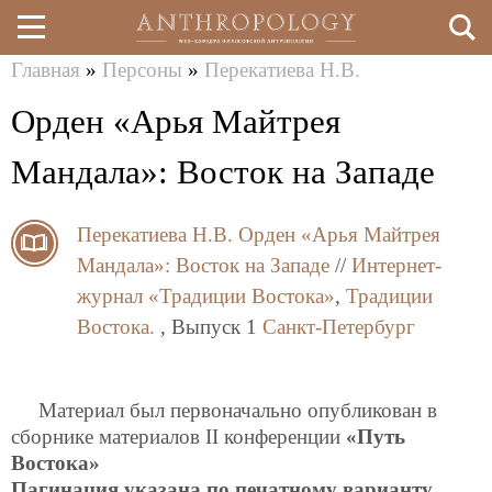
Главная
»
Персоны
»
Перекатиева Н.В.
Перейти
Вы
Орден «Арья Майтрея
к
здесь
основному
Мандала»: Восток на Западе
содержанию
Перекатиева Н.В.
Орден «Арья Майтрея
Мандала»: Восток на Западе
//
Интернет-
журнал «Традиции Востока»
,
Традиции
Востока.
, Выпуск 1
Санкт-Петербург
Материал был первоначально опубликован в
сборнике материалов II конференции
«Путь
Востока»
Пагинация указана по печатному варианту
.