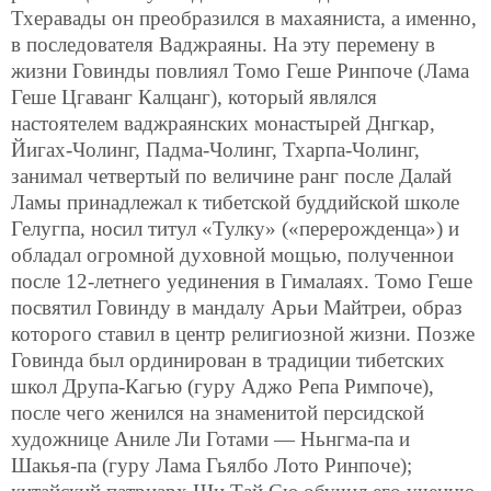
Тхеравады он преобразился в махаяниста, а именно,
в последователя Ваджраяны. На эту перемену в
жизни Говинды повлиял Томо Геше Ринпоче (Лама
Геше Цгаванг Калцанг), который являлся
настоятелем ваджраянских монастырей Днгкар,
Йигах-Чолинг, Падма-Чолинг, Тхарпа-Чолинг,
занимал четвертый по величине ранг после Далай
Ламы принадлежал к тибетской буддийской школе
Гелугпа, носил титул «Тулку» («перерожденца») и
обладал огромной духовной мощью, полученнои
после 12-летнего уединения в Гималаях. Томо Геше
посвятил Говинду в мандалу Арьи Майтреи, образ
которого ставил в центр религиозной жизни. Позже
Говинда был ординирован в традиции тибетских
школ Друпа-Кагью (гуру Аджо Репа Римпоче),
после чего женился на знаменитой персидской
художнице Аниле Ли Готами — Ньнгма-па и
Шакья-па (гуру Лама Гьялбо Лото Ринпоче);