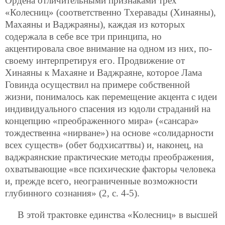
Ордена отличительными признаками трех
«Колесниц» (соответственно Тхеравады (Хинаяны),
Махаяны и Ваджраяны), каждая из которых
содержала в себе все три принципа, но
акцентировала свое внимание на одном из них, по-
своему интерпретируя его. Продвижение от
Хинаяны к Махаяне и Ваджраяне, которое Лама
Говинда осуществил на примере собственной
жизни, понималось как перемещение акцента с идеи
индивидуального спасения из юдоли страданий на
концепцию «преображенного мира» («сансара»
тождественна «нирване») на основе «солидарности
всех существ» (обет бодхисаттвы) и, наконец, на
ваджраянские практические методы преображения,
охватывающие «все психические факторы человека
и, прежде всего, неограниченные возможности
глубинного сознания» (2, с. 4-5).
В этой трактовке единства «Колесниц» в высшей