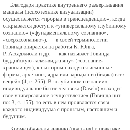
Благодаря практике внутреннего развертывания
мандалы (психотехнике визуализации)
осуществляется «прорыв в трансценденцию», когда
открывается доступ к «универсальному глубинному
сознанию» («фундаментальному сознанию»,
«сверхсознанию»), — в своей терминологии
Говинда опирается на работы К. Юнга,
Р. Ассаджиоли и др. — как называет Говинда
буддийскую «алая-виджняну» («сознание-
хранилище»), «в котором находятся исконные
формы, архетипы, ядра или зародыши (биджа) всех
вещей» (4, с. 265). В «глубинном сознании»
индивидуальное бытие человека (Dasein) «находит
свое универсальное осуществление» (Говинда цит.
по: 3, с. 155), то есть в нем проявляется связь
каждого индивидуума с прошлым, настоящим и
будущим.
Кроме обучения знанию (праджня) и практике