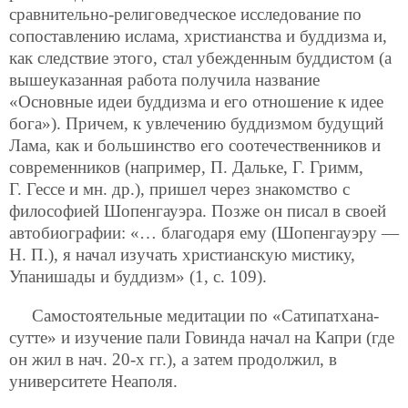
сравнительно-религоведческое исследование по
сопоставлению ислама, христианства и буддизма и,
как следствие этого, стал убежденным буддистом (а
вышеуказанная работа получила название
«Основные идеи буддизма и его отношение к идее
бога»). Причем, к увлечению буддизмом будущий
Лама, как и большинство его соотечественников и
современников (например, П. Дальке, Г. Гримм,
Г. Гессе и мн. др.), пришел через знакомство с
философией Шопенгауэра. Позже он писал в своей
автобиографии: «… благодаря ему (Шопенгауэру —
Н. П.), я начал изучать христианскую мистику,
Упанишады и буддизм» (1, с. 109).
Самостоятельные медитации по «Сатипатхана-
сутте» и изучение пали Говинда начал на Капри (где
он жил в нач. 20-х гг.), а затем продолжил, в
университете Неаполя.