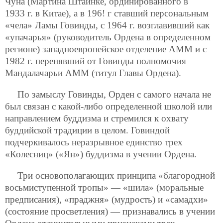
Чуна (Мартина Штайнке, ординированного в
1933 г. в Китае), а в 196! г ставший персональным
«чела» Ламы Говинды, с 1964 г. возглавивший как
«упачарья» (руководитель Ордена в определенном
регионе) западноевропейское отделение АММ и с
1982 г. перенявший от Говинды полномочия
Мандалачарьи АММ (титул Главы Ордена).
По замыслу Говинды, Орден с самого начала не
был связан с какой-либо определенной школой или
направлением буддизма и стремился к охвату
буддийской традиции в целом. Говиндой
подчеркивалось неразрывное единство трех
«Колесниц» («Ян») буддизма в учении Ордена.
Три основополагающих принципа «благородной
восьмиступенной тропы» — «шила» (моральные
предписания), «праджня» (мудрость) и «самадхи»
(состояние просветления) — признавались в учении