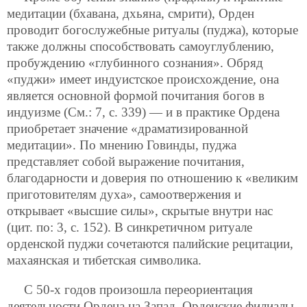
медитации (бхавана, дхьяна, смрити), Орден
проводит богослужебные ритуалы (пуджа), которые
также должны способствовать самоуглублению,
пробуждению «глубинного сознания». Обряд
«пуджи» имеет индуистское происхождение, она
является основной формой почитания богов в
индуизме (См.: 7, с. 339) — и в практике Ордена
приобретает значение «драматизированной
медитации». По мнению Говинды, пуджа
представляет собой выражение почитания,
благодарности и доверия по отношению к «великим
приготовителям духа», самоотвержения и
открывает «высшие силы», скрытые внутри нас
(цит. по: 3, с. 152). В синкретичном ритуале
орденской пуджи сочетаются палийские рецитации,
махаянская и тибетская символика.
С 50-х годов произошла переориентация
деятельности Ордена на Запад. Орденские филиалы,