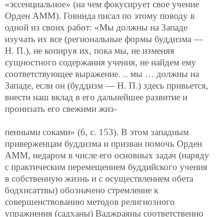
«эссенциальное» (на чем фокусирует свое учение
Орден АММ). Говинда писал по этому поводу в
одной из своих работ: «Мы должны на Западе
изучать их все (региональные формы буддизма —
Н. П.), не копируя их, пока мы, не изменяя
сущностного содержания учения, не найдем ему
соответствующее выражение. .. мы … должны на
Западе, если он (буддизм — Н. П.) здесь привьется,
внести наш вклад в его дальнейшее развитие и
пронизать его свежими жиз-
пенными соками» (6, с. 153). В этом западным
приверженцам буддизма и призван помочь Орден
АММ, недаром в числе его основных задач (наряду
с практическим перемещением буддийского учения
в собственную жизнь и с осуществлением обета
бодхисаттвы) обозначено стремление к
совершенствованию методов религиозного
упражнения (садханы) Ваджраяны соответственно