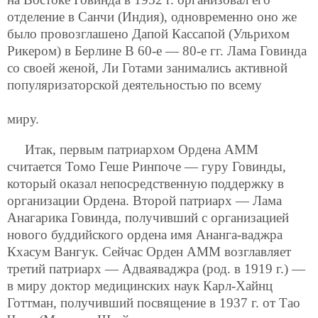
отделение в Санчи (Индия), одновременно оно же
было провозглашено Дапой Кассапой (Ульрихом
Рикером) в Берлине В 60-е — 80-е гг. Лама Говинда
со своей женой, Ли Готами занимались активной
популяризаторской деятельностью по всему
миру.
Итак, первым патриархом Ордена АММ
считается Томо Геше Ринпоче — гуру Говинды,
который оказал непосредственную поддержку в
организации Ордена. Второй патриарх — Лама
Анагарика Говинда, получивший с организацией
нового буддийского ордена имя Ананга-ваджра
Кхасум Вангук. Сейчас Орден АММ возглавляет
третий патриарх — Адваяваджра (род. в 1919 г.) —
в миру доктор медицинских наук Карл-Хайнц
Готтман, получивший посвящение в 1937 г. от Тао