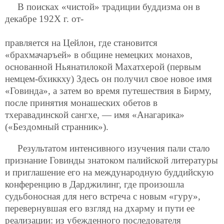
В поисках «чистой» традиции буддизма он в
декабре 192Х г. от-
правляется на Цейлон, где становится
«брахмачаръей» в общине немецких монахов,
основанной Ньянатилокой Махатхерой (первым
немцем-бхиккху) Здесь он получил свое новое имя
«Говинда», а затем во время путешествия в Бирму,
после принятия монашеских обетов в
тхеравадинской сангхе, — имя «Анагарика»
(«Бездомный странник»).
Результатом интенсивного изучения пали стало
признание Говинды знатоком палийской литературы
и приглашение его на международную буддийскую
конференцию в Дарджилинг, где произошла
судьбоносная для него встреча с новым «гуру»,
перевернувшая его взгляд на дхарму и пути ее
реализации: из убежденного последователя