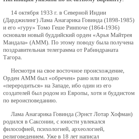
14 октября 1933 г. в Северной Индии
(Дарджилинг) Лама Анагарика Говинда (1898-1985)
и его «гуру» Томо Геше Ринпоче (1864-1936)
основали новый буддийский орден «Арья Майтрея
Мандала» (АММ). По этому поводу была получена
поздравительная телеграмма от Рабиндраната
Тагора.
Несмотря на свое восточное происхождение,
Орден АММ был «обречен» рано или поздно
«переродиться» на Западе, ибо один из его
создателей был родом из Европы, хотя и буддистом
по вероисповеданию.
Лама Анагарика Говинда (Эрнст Лотар Хофман)
родился в Саксонии, с юности увлекался
философией, психологией, археологией,
религоведением. Уже в 18 лет написал