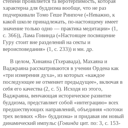
степени проявляется та веротерпимость, которая
характерна для буддизма вообще, что не раз
подчеркивали Томо Геше Ринпоче («Неважно, к
какой школе принадлежать, по-настоящему имеет
значение только одно — практика медитации» (1,
с. 366)), Лама Говинда («Настоящее посвящение
Гуру стоит вне разделений на секты и
вероисповедания» (1, с. 233)) и мн. др.
В целом, Хинаяна (Тхеравада), Махаяна и
Ваджраяна рассматриваются в учении Ордена как
«три измерения духа», из которых «каждое
последующее не отменяет предыдущее», включая в
себя его качества (2, с. 5). Исходя из этого,
Ваджраяна, венчающая историческое развитие
буддизма, представляет собой «интеграцию» всех
предшествующих направлений, объединяя «потоки
трех великих «Ян» буддизма» и придавая им новый
динамический импульс (
Говинда
цит. по: 3, с. 153-