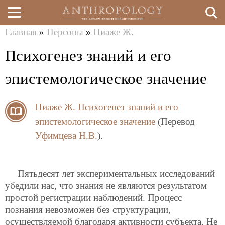
Главная
»
Персоны
»
Пиаже Ж.
Перейти
Вы
Психогенез знаний и его
к
здесь
основному
эпистемологическое значение
содержанию
Пиаже Ж.
Психогенез знаний и его
эпистемологическое значение
(Перевод
Уфимцева Н.В.
).
Пятьдесят лет экспериментальных исследований
убедили нас, что знания не являются результатом
простой регистрации наблюдений. Процесс
познания невозможен без структурации,
осуществляемой благодаря активности субъекта. Не