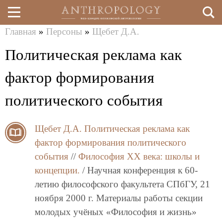
Главная
»
Персоны
»
Щебет Д.А.
Перейти
Вы
Политическая реклама как
к
здесь
основному
фактор формирования
содержанию
политического события
Щебет Д.А.
Политическая реклама как
фактор формирования политического
события
//
Философия XX века: школы и
концепции.
/ Научная конференция к 60-
летию философского факультета СПбГУ, 21
ноября 2000 г. Материалы работы секции
молодых учёных «Философия и жизнь»